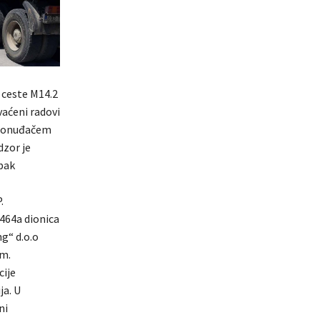
 ceste M14.2
aćeni radovi
s ponuđačem
dzor je
upak
.
 464a dionica
ng“ d.o.o
om.
cije
ja. U
ni