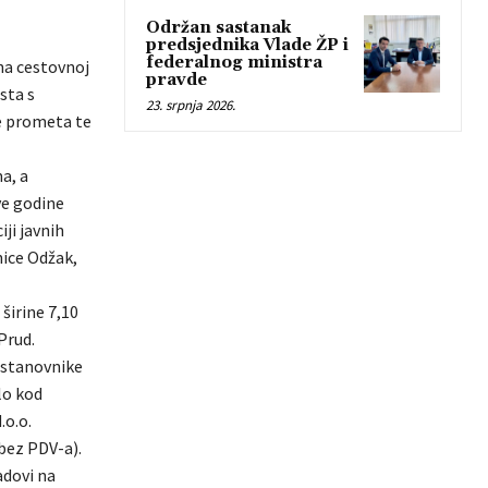
Održan sastanak
predsjednika Vlade ŽP i
federalnog ministra
 na cestovnoj
pravde
sta s
23. srpnja 2026.
je prometa te
a, a
ve godine
ji javnih
nice Odžak,
širine 7,10
Prud.
 stanovnike
lo kod
.o.o.
bez PDV-a).
adovi na