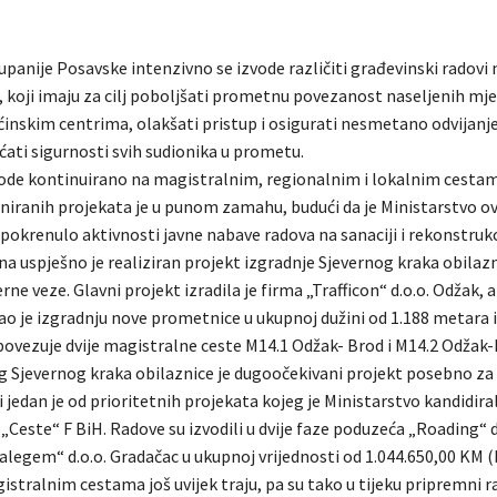
panije Posavske intenzivno se izvode različiti građevinski radovi
, koji imaju za cilj poboljšati prometnu povezanost naseljenih mje
ćinskim centrima, olakšati pristup i osigurati nesmetano odvijan
ati sigurnosti svih sudionika u prometu.
vode kontinuirano na magistralnim, regionalnim i lokalnim cestam
laniranih projekata je u punom zamahu, budući da je Ministarstvo o
pokrenulo aktivnosti javne nabave radova na sanaciji i rekonstrukci
na uspješno je realiziran projekt izgradnje Sjevernog kraka obilaz
ne veze. Glavni projekt izradila je firma „Trafficon“ d.o.o. Odžak, a
o je izgradnju nove prometnice u ukupnoj dužini od 1.188 metara i 
povezuje dvije magistralne ceste M14.1 Odžak- Brod i M14.2 Odžak-
g Sjevernog kraka obilaznice je dugoočekivani projekt posebno za
 jedan je od prioritetnih projekata kojeg je Ministarstvo kandidira
Ceste“ F BiH. Radove su izvodili u dvije faze poduzeća „Roading“ d
alegem“ d.o.o. Gradačac u ukupnoj vrijednosti od 1.044.650,00 KM (
stralnim cestama još uvijek traju, pa su tako u tijeku pripremni r