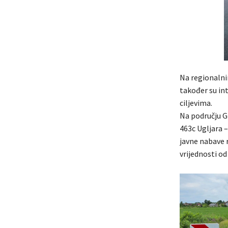
Na regionalni
također su in
ciljevima.
Na području Gr
463c Ugljara 
javne nabave 
vrijednosti o