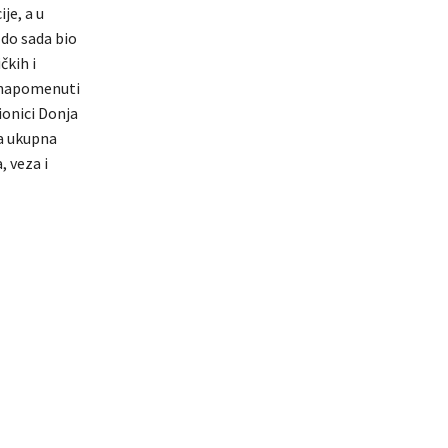
je, a u
 do sada bio
čkih i
o napomenuti
ionici Donja
 a ukupna
, veza i