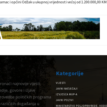
mac i općini Odžak u ukupnoj vrijednosti većoj od 1.200.000,00 K
Kategorije
onaći najnovije vijesti,
VIJESTI
JAVNI NATJEČAJI
dije, govore i izjave
IZVJEŠĆA MUP-A
provedbe političkih programa
JAVNI POZIVI
 različitih događanja u
MINISTARSTVO POLJOPRIVREDE, VODO