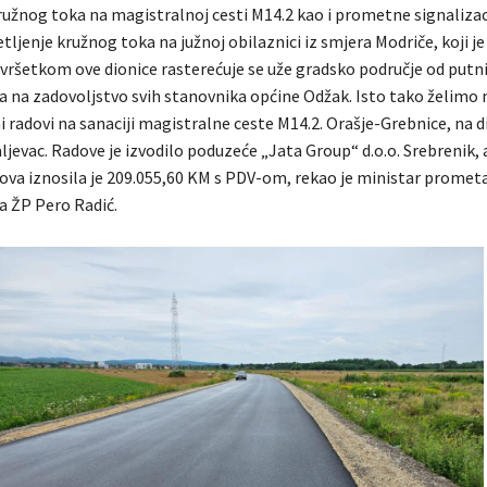
ružnog toka na magistralnoj cesti M14.2 kao i prometne signalizaci
jetljenje kružnog toka na južnoj obilaznici iz smjera Modriče, koji je
avršetkom ove dionice rasterećuje se uže gradsko područje od putni
la na zadovoljstvo svih stanovnika općine Odžak. Isto tako želim
 radovi na sanaciji magistralne ceste M14.2. Orašje-Grebnice, na d
evac. Radove je izvodilo poduzeće „Jata Group“ d.o.o. Srebrenik,
ova iznosila je 209.055,60 KM s PDV-om, rekao je ministar prometa
a ŽP Pero Radić.