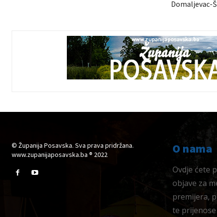
Domaljevac-Ša
© Županija Posavska. Sva prava pridržana.
O nama
www.zupanijaposavska.ba ® 2022
Ovdje ćete pr
objave za me
premijera, 
te prijenose