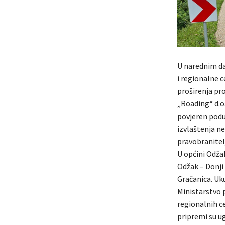
U narednim da
i regionalne 
proširenja pr
„Roading“ d.o
povjeren poduz
izvlaštenja ne
pravobranitelj
U općini Odžak
Odžak – Donji 
Gračanica. Uk
Ministarstvo p
regionalnih c
pripremi su ug