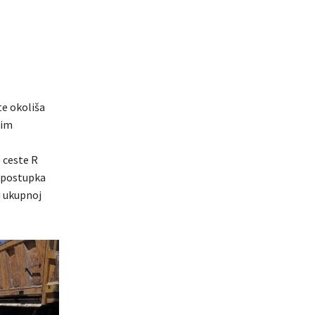
te okoliša
nim
e ceste R
g postupka
u ukupnoj