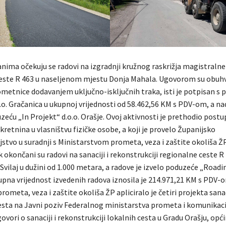
nima očekuju se radovi na izgradnji kružnog raskrižja magistralne
ceste R 463 u naseljenom mjestu Donja Mahala. Ugovorom su obuhv
ometnice dodavanjem uključno-isključnih traka, isti je potpisan 
.o. Gračanica u ukupnoj vrijednosti od 58.462,56 KM s PDV-om, a na
eću „In Projekt“ d.o.o. Orašje. Ovoj aktivnosti je prethodio post
kretnina u vlasništvu fizičke osobe, a koji je provelo Županijsko
stvo u suradnji s Ministarstvom prometa, veza i zaštite okoliša ŽP
 okončani su radovi na sanaciji i rekonstrukciji regionalne ceste R
Svilaj u dužini od 1.000 metara, a radove je izvelo poduzeće „Roadi
upna vrijednost izvedenih radova iznosila je 214.971,21 KM s PDV-
rometa, veza i zaštite okoliša ŽP apliciralo je četiri projekta sana
esta na Javni poziv Federalnog ministarstva prometa i komunikaci
ovori o sanaciji i rekonstrukciji lokalnih cesta u Gradu Orašju, opći