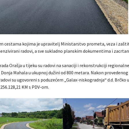
m cestama kojima je upravitelj Ministarstvo prometa, veza i zašti
tenzivirani radovi, a sve sukladno planskim dokumentima i zacrta
ada Orašja u tijeku su radovi na sanaciji i rekonstrukciji regionaln
– Donja Mahala u ukupnoj dužini od 800 metara. Nakon provedeno
radovi su ugovoreni s poduzećem „Galax-niskogradnja“ d.d. Brčko 
d 256.128,21 KM s PDV-om.