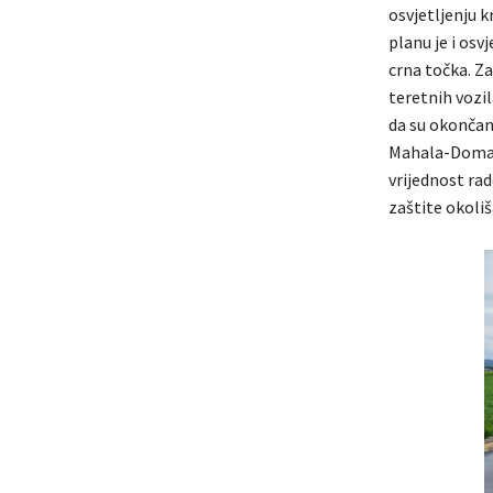
osvjetljenju k
planu je i osv
crna točka. Z
teretnih vozi
da su okončani
Mahala-Domalj
vrijednost rad
zaštite okoliš