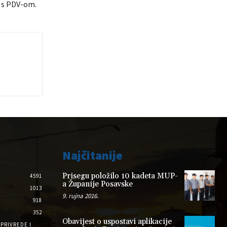
M s PDV-om.
Najčitanije
Prisegu položilo 10 kadeta MUP-
4591
a Županije Posavske
1013
9. rujna 2016.
918
352
Obavijest o uspostavi aplikacije
PRIVREDE I