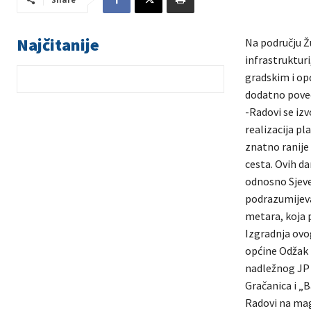
Najčitanije
Na području Žu
infrastrukturi
gradskim i op
dodatno poveć
-Radovi se iz
realizacija p
znatno ranije 
cesta. Ovih da
odnosno Sjever
podrazumijeva
metara, koja 
Izgradnja ovo
općine Odžak i
nadležnog JP „
Gračanica i „B
Radovi na magi