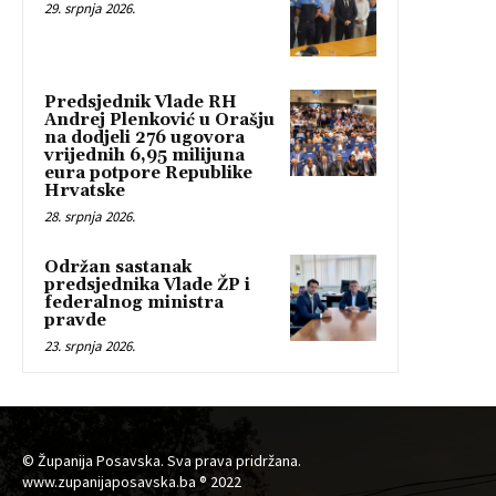
29. srpnja 2026.
Predsjednik Vlade RH
Andrej Plenković u Orašju
na dodjeli 276 ugovora
vrijednih 6,95 milijuna
eura potpore Republike
Hrvatske
28. srpnja 2026.
Održan sastanak
predsjednika Vlade ŽP i
federalnog ministra
pravde
23. srpnja 2026.
© Županija Posavska. Sva prava pridržana.
www.zupanijaposavska.ba ® 2022