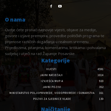
O nama
Ovdje ćete pronaći najnovije vijesti, objave za medije,
govore i izjave premijera, provedbe političkih programa te
prijenose različitih događanja u realnom vremenu.
Prijedlozima, pitanjima, komentarima, kritikama i pohvalama
sudjeluj i utječi na rad Županije Posavske.
Kategorije
VIJESTI
4591
JAVNI NATJEČAJI
1014
IZVJEŠĆA MUP-A
920
JAVNI POZIVI
352
MINISTARSTVO POLJOPRIVREDE, VODOPRIVREDE I ŠUMARSTVA
161
POZIVI ZA SJEDNICE VLADE
130
Najčitanije