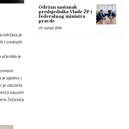
Održan sastanak
predsjednika Vlade ŽP i
federalnog ministra
pravde
23. srpnja 2026.
a održala je
h i srednjih
a učenika je
snovnom
je ujedno i
o je zauzela
jesta zauzeli
Pere Zečevića