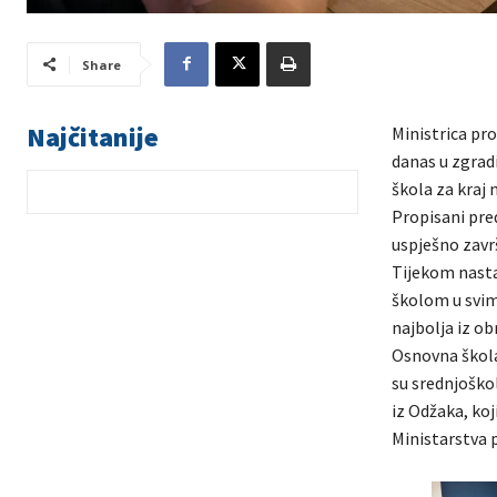
Share
Najčitanije
Ministrica pro
danas u zgradi
škola za kraj 
Propisani pred
uspješno zavr
Tijekom nasta
školom u svim
najbolja iz o
Osnovna škola
su srednjoškol
iz Odžaka, koj
Ministarstva p