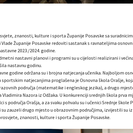
svjete, znanosti, kulture i sporta Županije Posavske sa suradnicim
 Vlade Županije Posavske redoviti sastanak s ravnateljima osnovni
nastavne 2023./2024. godine.
metni nastavni planovi i programi su u cijelosti realizirani i većin
šila nastavnu godinu.
vne godine održana su i brojna natjecanja učenika. Najboljom o
 sportskim natjecanjima proglašena je Osnovna škola Orašje, koja 
brazovnih područja (matematike i engleskog jezika), a drugo mjest
 Vladimira Nazora iz Odžaka. U konkurenciji srednjih škola prva m
ci s područja Orašja, a za svaku pohvalu su i učenici Srednje škole 
i su zauzeli drugo mjesto u obrazovnim područjima, izvijestili su iz
rosvjete, znanosti, kulture i sporta Županije Posavske.