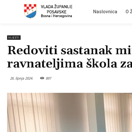
Naslovnica
O Ž
VIJESTI
Redoviti sastanak mi
ravnateljima škola z
26. lipnja 2024.
897