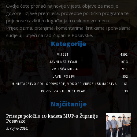
Ovdje ćete pronaći najnovije vijesti, objave za medije,
govore i izjave premijera, provedbe političkih programa te
prijenose različitih događanja u realnom vremenu.
Prijedlozima, pitanjima, komentarima, kritikama i pohvalama
sudjeluj i utječi na rad Županije Posavske.
Kategorije
VIJESTI
4591
JAVNI NATJEČAJI
1013
IZVJEŠĆA MUP-A
918
JAVNI POZIVI
352
MINISTARSTVO POLJOPRIVREDE, VODOPRIVREDE I ŠUMARSTVA
161
POZIVI ZA SJEDNICE VLADE
130
Najčitanije
Prisegu položilo 10 kadeta MUP-a Županije
Posavske
9. rujna 2016.