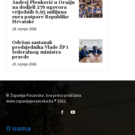
Andrej Plenković u Orašju
na dodjeli 276 ugovora
vrijednih 6,95 milijuna
eura potpore Republike
Hrvatske
28. srpnja 2026.
Održan sastanak
predsjednika Vlade ŽP i
federalnog ministra
pravde
23. srpnja 2026.
© Županija Posavska. Sva prava pridržana.
www.zupanijaposavska.ba ® 2022
O nama