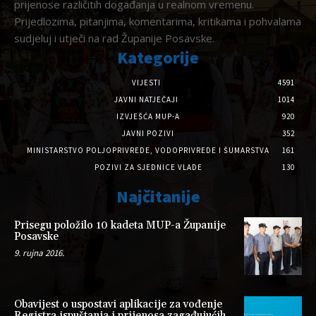
prijenose različitih događanja u realnom vremenu.
Prijedlozima, pitanjima, komentarima, kritikama i pohvalama
sudjeluj i utječi na rad Županije Posavske.
Kategorije
VIJESTI
4591
JAVNI NATJEČAJI
1014
IZVJEŠĆA MUP-A
920
JAVNI POZIVI
352
MINISTARSTVO POLJOPRIVREDE, VODOPRIVREDE I ŠUMARSTVA
161
POZIVI ZA SJEDNICE VLADE
130
Najčitanije
Prisegu položilo 10 kadeta MUP-a Županije
Posavske
9. rujna 2016.
Obavijest o uspostavi aplikacije za vođenje
Registra ispuštanja i prijenosa zagađujućih