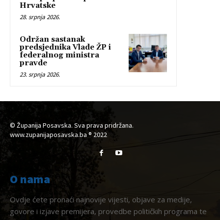
Hrvatske
28. srpnja 2026.
Održan sastanak
predsjednika Vlade ŽP i
federalnog ministra
pravde
23. srpnja 2026.
© Županija Posavska. Sva prava pridržana.
www.zupanijaposavska.ba ® 2022
O nama
Ovdje ćete pronaći najnovije vijesti, objave za medije,
govore i izjave premijera, provedbe političkih programa te