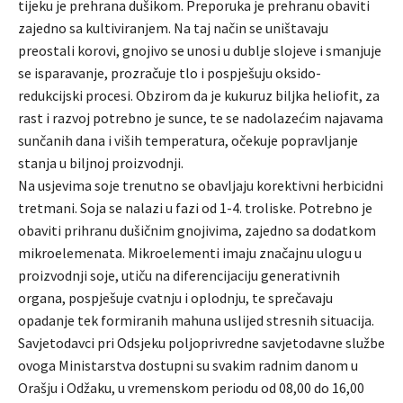
tijeku je prehrana dušikom. Preporuka je prehranu obaviti
zajedno sa kultiviranjem. Na taj način se uništavaju
preostali korovi, gnojivo se unosi u dublje slojeve i smanjuje
se isparavanje, prozračuje tlo i pospješuju oksido-
redukcijski procesi. Obzirom da je kukuruz biljka heliofit, za
rast i razvoj potrebno je sunce, te se nadolazećim najavama
sunčanih dana i viših temperatura, očekuje popravljanje
stanja u biljnoj proizvodnji.
Na usjevima soje trenutno se obavljaju korektivni herbicidni
tretmani. Soja se nalazi u fazi od 1-4. troliske. Potrebno je
obaviti prihranu dušičnim gnojivima, zajedno sa dodatkom
mikroelemenata. Mikroelementi imaju značajnu ulogu u
proizvodnji soje, utiču na diferencijaciju generativnih
organa, pospješuje cvatnju i oplodnju, te sprečavaju
opadanje tek formiranih mahuna uslijed stresnih situacija.
Savjetodavci pri Odsjeku poljoprivredne savjetodavne službe
ovoga Ministarstva dostupni su svakim radnim danom u
Orašju i Odžaku, u vremenskom periodu od 08,00 do 16,00