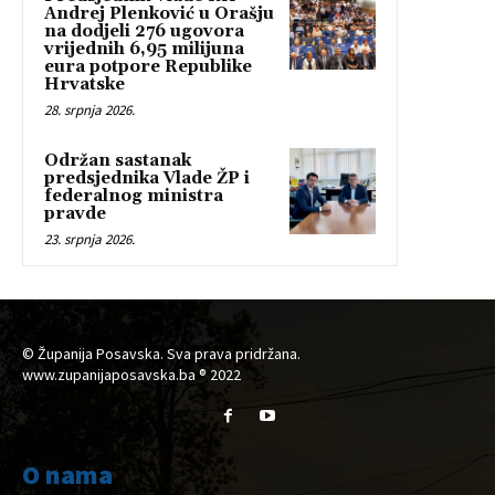
Andrej Plenković u Orašju
na dodjeli 276 ugovora
vrijednih 6,95 milijuna
eura potpore Republike
Hrvatske
28. srpnja 2026.
Održan sastanak
predsjednika Vlade ŽP i
federalnog ministra
pravde
23. srpnja 2026.
© Županija Posavska. Sva prava pridržana.
www.zupanijaposavska.ba ® 2022
O nama