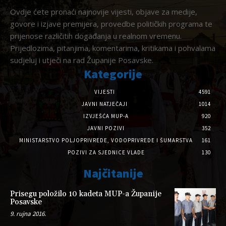
Ovdje ćete pronaći najnovije vijesti, objave za medije,
govore i izjave premijera, provedbe političkih programa te
prijenose različitih događanja u realnom vremenu.
Prijedlozima, pitanjima, komentarima, kritikama i pohvalama
sudjeluj i utječi na rad Županije Posavske.
Kategorije
VIJESTI
4591
JAVNI NATJEČAJI
1014
IZVJEŠĆA MUP-A
920
JAVNI POZIVI
352
MINISTARSTVO POLJOPRIVREDE, VODOPRIVREDE I ŠUMARSTVA
161
POZIVI ZA SJEDNICE VLADE
130
Najčitanije
Prisegu položilo 10 kadeta MUP-a Županije
Posavske
9. rujna 2016.