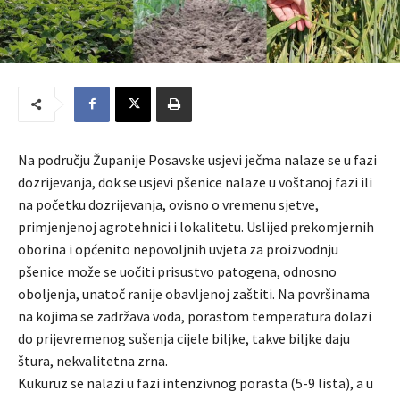
Na području Županije Posavske usjevi ječma nalaze se u fazi
dozrijevanja, dok se usjevi pšenice nalaze u voštanoj fazi ili
na početku dozrijevanja, ovisno o vremenu sjetve,
primjenjenoj agrotehnici i lokalitetu. Uslijed prekomjernih
oborina i općenito nepovoljnih uvjeta za proizvodnju
pšenice može se uočiti prisustvo patogena, odnosno
oboljenja, unatoč ranije obavljenoj zaštiti. Na površinama
na kojima se zadržava voda, porastom temperatura dolazi
do prijevremenog sušenja cijele biljke, takve biljke daju
štura, nekvalitetna zrna.
Kukuruz se nalazi u fazi intenzivnog porasta (5-9 lista), a u