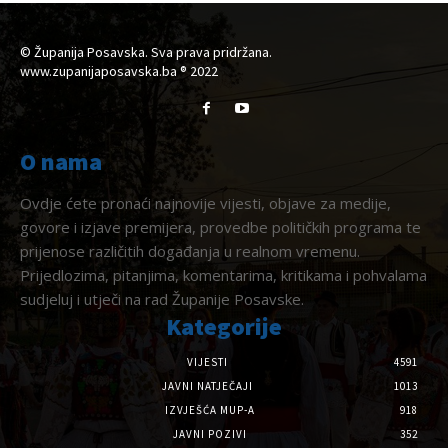
© Županija Posavska. Sva prava pridržana.
www.zupanijaposavska.ba ® 2022
O nama
Ovdje ćete pronaći najnovije vijesti, objave za medije,
govore i izjave premijera, provedbe političkih programa te
prijenose različitih događanja u realnom vremenu.
Prijedlozima, pitanjima, komentarima, kritikama i pohvalama
sudjeluj i utječi na rad Županije Posavske.
Kategorije
VIJESTI
4591
JAVNI NATJEČAJI
1013
IZVJEŠĆA MUP-A
918
JAVNI POZIVI
352