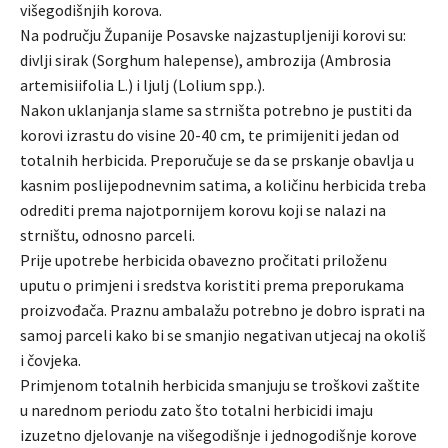
višegodišnjih korova.
Na području Županije Posavske najzastupljeniji korovi su:
divlji sirak (Sorghum halepense), ambrozija (Ambrosia
artemisiifolia L.) i ljulj (Lolium spp.).
Nakon uklanjanja slame sa strništa potrebno je pustiti da
korovi izrastu do visine 20-40 cm, te primijeniti jedan od
totalnih herbicida. Preporučuje se da se prskanje obavlja u
kasnim poslijepodnevnim satima, a količinu herbicida treba
odrediti prema najotpornijem korovu koji se nalazi na
strništu, odnosno parceli.
Prije upotrebe herbicida obavezno pročitati priloženu
uputu o primjeni i sredstva koristiti prema preporukama
proizvođača. Praznu ambalažu potrebno je dobro isprati na
samoj parceli kako bi se smanjio negativan utjecaj na okoliš
i čovjeka.
Primjenom totalnih herbicida smanjuju se troškovi zaštite
u narednom periodu zato što totalni herbicidi imaju
izuzetno djelovanje na višegodišnje i jednogodišnje korove