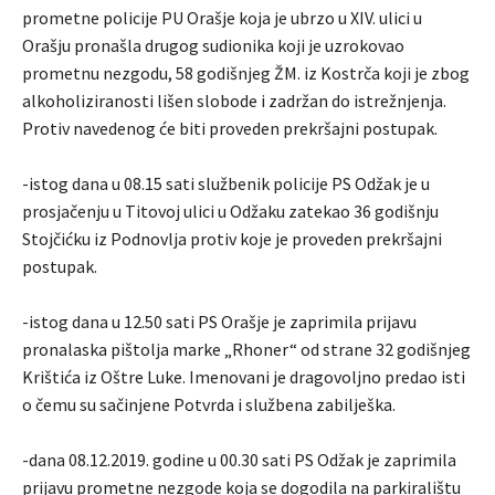
prometne policije PU Orašje koja je ubrzo u XIV. ulici u
Orašju pronašla drugog sudionika koji je uzrokovao
prometnu nezgodu, 58 godišnjeg ŽM. iz Kostrča koji je zbog
alkoholiziranosti lišen slobode i zadržan do istrežnjenja.
Protiv navedenog će biti proveden prekršajni postupak.
-istog dana u 08.15 sati službenik policije PS Odžak je u
prosjačenju u Titovoj ulici u Odžaku zatekao 36 godišnju
Stojčićku iz Podnovlja protiv koje je proveden prekršajni
postupak.
-istog dana u 12.50 sati PS Orašje je zaprimila prijavu
pronalaska pištolja marke „Rhoner“ od strane 32 godišnjeg
Krištića iz Oštre Luke. Imenovani je dragovoljno predao isti
o čemu su sačinjene Potvrda i službena zabilješka.
-dana 08.12.2019. godine u 00.30 sati PS Odžak je zaprimila
prijavu prometne nezgode koja se dogodila na parkiralištu