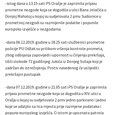
-istog dana u 13.15 sati PS Orašje je zaprimila prijavu
prometne nezgode koja se dogodila u ulici Bana Jelačića u
Donjoj Mahaloj u kojoj su sudjelovala 2 pmv. Sudionice u
prometnoj nezgodi su razmijenile podatke i popunile
europsko izvješće o nezgodama.
-dana 06.12.2019. godine u 18.25 sati službenici prometne
policije PU Odžak su prilikom vršenja kontrole prometa,
zbog odbijanja zapovijedi i upornosti u činjenju prekršaja,
lišili slobode 72 godišnjeg Jukića iz Donjeg Svilaja koji je
zadržan do istrežnjenja. Protiv navedenog će uslijediti
prekršajni postupak.
-dana 07.12.2019. godine u 21.05 sati PS Orašje je zaprimila
prijavu prometne nezgode koja se dogodila u XIV. ulici u
Orašju u kojoj su sudjelovala 2 pmv jedno parkirano i jedno
koje se udaljilo sa lica mjesta prije razmjene podataka i
popune europskog izvješća. O istom je upoznata patrola