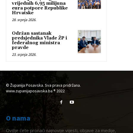
vrijednih 6,95 milijuna
eura potpore Republike
Hrvatske
28. srpnja 2026.
Održan sastanak
predsjednika Vlade ŽP i
federalnog ministra
pravde
23. srpnja 2026.
© Županija Posavska. Sva prava pridržana.
www.zupanijaposavska.ba ® 2022
O nama
Ovdje ćete pronaći najnovije vijesti, objave za medije,