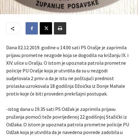
Dana 02.12.2019. godine u 14.00 sati PS Orašje je zaprimila
prijavu prometne nezgode koja se dogodila na križanju IX. i
XIV. ulice u Orašju. O istom je upoznata patrola prometne
policije PU Orašje koja je utvrdila da su u nezgodi
sudjelovala 2 pmv-a da je istu ne poštujući prednost
prolaska uzrokovala 18 godišnja Džoićka iz Donje Mahale
protiv koje će biti proveden prekršajni postupak.
-istog dana u 19.35 sati PS Odžak je zaprimila prijavu
pružanja pomoći teže povrijeđenoj 22 godišnjoj Stažićki iz
Odžaka. O istom je upoznata patrola prometne policije PU
Odžak koja je utvrdila da je navedena povrede zadobila u