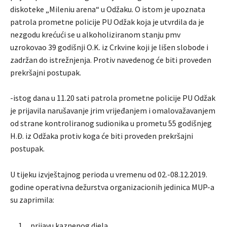
diskoteke „Mileniu arena“ u Odžaku. O istom je upoznata
patrola prometne policije PU Odžak koja je utvrdila da je
nezgodu krećući se u alkoholiziranom stanju pmv
uzrokovao 39 godišnji O.K. iz Crkvine koji je lišen slobode i
zadržan do istrežnjenja. Protiv navedenog će biti proveden
prekršajni postupak.
-istog dana u 11.20 sati patrola prometne policije PU Odžak
je prijavila narušavanje jrim vrijeđanjem i omalovažavanjem
od strane kontroliranog sudionika u prometu 55 godišnjeg
H.Đ. iz Odžaka protiv koga će biti proveden prekršajni
postupak.
U tijeku izvještajnog perioda u vremenu od 02.-08.12.2019.
godine operativna dežurstva organizacionih jedinica MUP-a
su zaprimila:
__1__prijavu kaznenog djela.