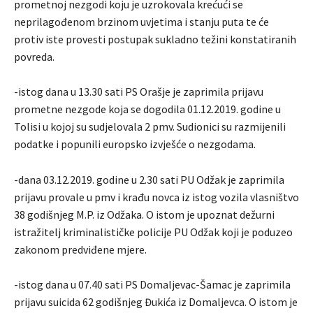
prometnoj nezgodi koju je uzrokovala krećući se
neprilagođenom brzinom uvjetima i stanju puta te će
protiv iste provesti postupak sukladno težini konstatiranih
povreda.
-istog dana u 13.30 sati PS Orašje je zaprimila prijavu
prometne nezgode koja se dogodila 01.12.2019. godine u
Tolisi u kojoj su sudjelovala 2 pmv. Sudionici su razmijenili
podatke i popunili europsko izvješće o nezgodama.
-dana 03.12.2019. godine u 2.30 sati PU Odžak je zaprimila
prijavu provale u pmv i krađu novca iz istog vozila vlasništvo
38 godišnjeg M.P. iz Odžaka. O istom je upoznat dežurni
istražitelj kriminalističke policije PU Odžak koji je poduzeo
zakonom predviđene mjere.
-istog dana u 07.40 sati PS Domaljevac-Šamac je zaprimila
prijavu suicida 62 godišnjeg Đukića iz Domaljevca. O istom je