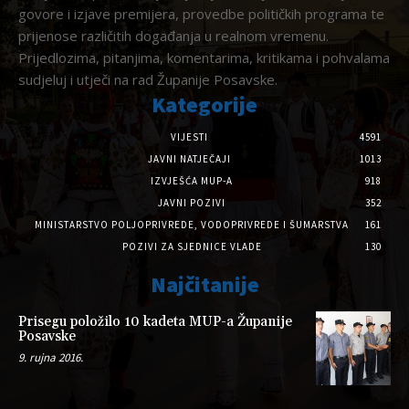
govore i izjave premijera, provedbe političkih programa te
prijenose različitih događanja u realnom vremenu.
Prijedlozima, pitanjima, komentarima, kritikama i pohvalama
sudjeluj i utječi na rad Županije Posavske.
Kategorije
VIJESTI
4591
JAVNI NATJEČAJI
1013
IZVJEŠĆA MUP-A
918
JAVNI POZIVI
352
MINISTARSTVO POLJOPRIVREDE, VODOPRIVREDE I ŠUMARSTVA
161
POZIVI ZA SJEDNICE VLADE
130
Najčitanije
Prisegu položilo 10 kadeta MUP-a Županije
Posavske
9. rujna 2016.