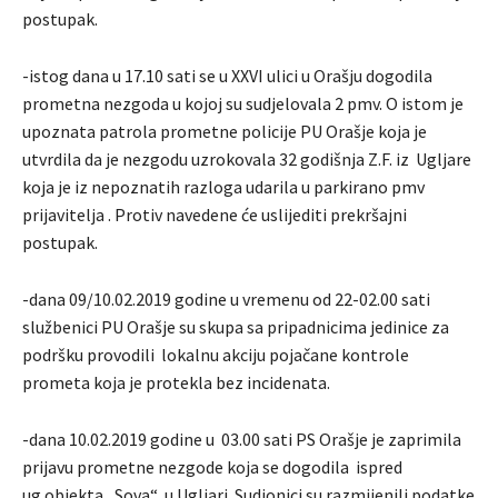
postupak.
-istog dana u 17.10 sati se u XXVI ulici u Orašju dogodila
prometna nezgoda u kojoj su sudjelovala 2 pmv. O istom je
upoznata patrola prometne policije PU Orašje koja je
utvrdila da je nezgodu uzrokovala 32 godišnja Z.F. iz Ugljare
koja je iz nepoznatih razloga udarila u parkirano pmv
prijavitelja . Protiv navedene će uslijediti prekršajni
postupak.
-dana 09/10.02.2019 godine u vremenu od 22-02.00 sati
službenici PU Orašje su skupa sa pripadnicima jedinice za
podršku provodili lokalnu akciju pojačane kontrole
prometa koja je protekla bez incidenata.
-dana 10.02.2019 godine u 03.00 sati PS Orašje je zaprimila
prijavu prometne nezgode koja se dogodila ispred
ug.objekta „Sova“ u Ugljari. Sudionici su razmijenili podatke