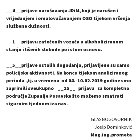
__4__prijave narušavanja JRiM, koji je narušen i
vrijeđanjem i omalovažavanjem OSO tijekom vršenja
službene dužnosti.
__1__prijavu zatečenih vozača u alkoholiziranom
stanju i lišenih slobode po istom osnovu.
__5__prijave ostalih događanja, prijavljene su samo
policijske aktivnosti. Na koncu tijekom analiziranog
perioda ,tj. u vremenu od 04.-10.02.2019 godine smo
zaprimili sveukupno __15__ prijava za kompletno
područje Županije Posavske što možemo smatrati
sigurnim tjednom iza nas .
GLASNOGOVORNIK
Josip Dominković
Mag.ing.prometa