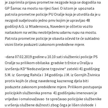
je zaprimila prijavu prometne nezgode koja se dogodila na
GP Šamac na mostu na rijeci Savi. O istom je upoznata
patrola prometne policije PU Orašje koja je utvrdila da je u
nezgodi sudjelovalo jedno pmv kojim je upravljao 48
godišnji A.G. iz Mladenovca, Navedeni je oštetio vozilo
nailaskom na veliku neobilježenu udarnu rupu na mostu.
Patrola prometne policije je obavila očevid te će sukladno
visini štete poduzeti zakonom predviđene mjere.
-dana 07.02.2019 godine u 10.10 sati službenici policije PS
Orašje su prilikom obilaska gradske tržnice u Orašju u
izvršenju KD“Nedozvoljene trgovine“ zatekli 41 godišnjeg
S.M. iz Gornjeg Rahića i 34 godišnju J.M. iz Gornjih Živinica
protiv kojih će zbog navedenog kaznenog djela biti
poduzete zakonom predviđene mjere. Prilikom postupanja
policijskih službenika prema 41 godišnjaku imenovani je
vrijeđao i omalovažavao te sprečavao policijske službenike
u vršenju službene dužnosti zbog čega je lišen slobode i