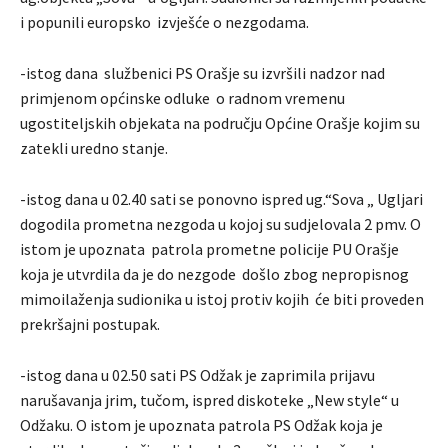
i popunili europsko izvješće o nezgodama.
-istog dana službenici PS Orašje su izvršili nadzor nad
primjenom općinske odluke o radnom vremenu
ugostiteljskih objekata na području Općine Orašje kojim su
zatekli uredno stanje.
-istog dana u 02.40 sati se ponovno ispred ug.“Sova „ Ugljari
dogodila prometna nezgoda u kojoj su sudjelovala 2 pmv. O
istom je upoznata patrola prometne policije PU Orašje
koja je utvrdila da je do nezgode došlo zbog nepropisnog
mimoilaženja sudionika u istoj protiv kojih će biti proveden
prekršajni postupak.
-istog dana u 02.50 sati PS Odžak je zaprimila prijavu
narušavanja jrim, tučom, ispred diskoteke „New style“ u
Odžaku. O istom je upoznata patrola PS Odžak koja je