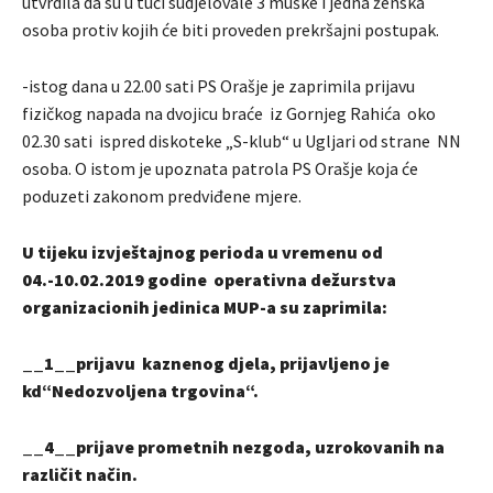
utvrdila da su u tuči sudjelovale 3 muške i jedna ženska
osoba protiv kojih će biti proveden prekršajni postupak.
-istog dana u 22.00 sati PS Orašje je zaprimila prijavu
fizičkog napada na dvojicu braće iz Gornjeg Rahića oko
02.30 sati ispred diskoteke „S-klub“ u Ugljari od strane NN
osoba. O istom je upoznata patrola PS Orašje koja će
poduzeti zakonom predviđene mjere.
U tijeku izvještajnog perioda u vremenu od
04.-10.02.2019 godine operativna dežurstva
organizacionih jedinica MUP-a su zaprimila:
__1__prijavu kaznenog djela, prijavljeno je
kd“Nedozvoljena trgovina“.
__4__prijave prometnih nezgoda, uzrokovanih na
različit način.