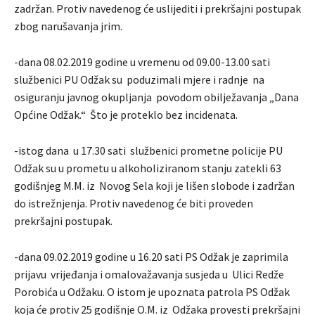
zadržan. Protiv navedenog će uslijediti i prekršajni postupak
zbog narušavanja jrim.
-dana 08.02.2019 godine u vremenu od 09.00-13.00 sati
službenici PU Odžak su poduzimali mjere i radnje na
osiguranju javnog okupljanja povodom obilježavanja „Dana
Općine Odžak.“ Što je proteklo bez incidenata.
-istog dana u 17.30 sati službenici prometne policije PU
Odžak su u prometu u alkoholiziranom stanju zatekli 63
godišnjeg M.M. iz Novog Sela koji je lišen slobode i zadržan
do istrežnjenja. Protiv navedenog će biti proveden
prekršajni postupak.
-dana 09.02.2019 godine u 16.20 sati PS Odžak je zaprimila
prijavu vrijeđanja i omalovažavanja susjeda u Ulici Redže
Porobića u Odžaku. O istom je upoznata patrola PS Odžak
koja će protiv 25 godišnje O.M. iz Odžaka provesti prekršajni