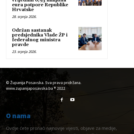
vrijednih 6,95 milijuna
eura potpore Republike
Hrvatske
28. srpnja 2026.
Održan sastanak
predsjednika Vlade ŽP i
federalnog ministra
pravde
23. srpnja 2026.
© Županija Posavska. Sva prava pridržana.
www.zupanijaposavska.ba ® 2022
O nama
Ovdje ćete pronaći najnovije vijesti, objave za medije,