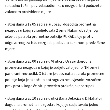
sukladno težini povreda sudionika u nezgodi biti poduzete
zakonom predviđene mjere.
-istog dana u 19.05 sati se u Jošavi dogodila prometna
nezgoda u kojoj su sudjelovala 2 pmv. Nakon obavljenog
očevida patrola prometne policije PU Odžak je protiv
odgovornog za istu nezgodu poduzela zakonom predviđene
mjere.
-istog dana u 20.00 sati se u VI ulici u Orašju dogodila
prometna nezgoda u kojoj je sudjelovalo jedno NN pmv i
parkirani motocikl. O istom je upoznata patrola prometne
policije koja je otpočela potragu za nesavjesnim vozačem
pmv protiv koga će biti proveden prekršajni postupak.
-istog dana u 20.10 sati se u ulici Bana Jelačića u D.Mahaloj
dogodila prometna nezgoda u kojoj je sudjelovalo jedno