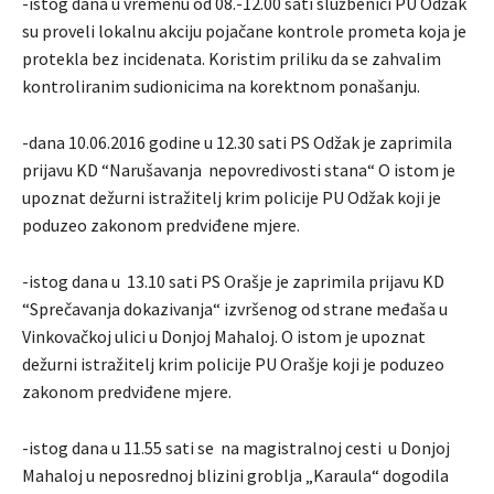
-istog dana u vremenu od 08.-12.00 sati službenici PU Odžak
su proveli lokalnu akciju pojačane kontrole prometa koja je
protekla bez incidenata. Koristim priliku da se zahvalim
kontroliranim sudionicima na korektnom ponašanju.
-dana 10.06.2016 godine u 12.30 sati PS Odžak je zaprimila
prijavu KD “Narušavanja nepovredivosti stana“ O istom je
upoznat dežurni istražitelj krim policije PU Odžak koji je
poduzeo zakonom predviđene mjere.
-istog dana u 13.10 sati PS Orašje je zaprimila prijavu KD
“Sprečavanja dokazivanja“ izvršenog od strane međaša u
Vinkovačkoj ulici u Donjoj Mahaloj. O istom je upoznat
dežurni istražitelj krim policije PU Orašje koji je poduzeo
zakonom predviđene mjere.
-istog dana u 11.55 sati se na magistralnoj cesti u Donjoj
Mahaloj u neposrednoj blizini groblja „Karaula“ dogodila