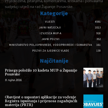
Prijedlozima, pitanjima, komentarima, kritikama i pohvalama
sudjeluj i utječi na rad Županije Posavske.
Kategorije
VIJESTI
4591
JAVNI NATJEČAJI
1013
IZVJEŠĆA MUP-A
918
JAVNI POZIVI
352
MINISTARSTVO POLJOPRIVREDE, VODOPRIVREDE I ŠUMARSTVA
161
POZIVI ZA SJEDNICE VLADE
130
Najčitanije
Prisegu položilo 10 kadeta MUP-a Županije
Posavske
9. rujna 2016.
Obavijest o uspostavi aplikacije za vođenje
Registra ispuštanja i prijenosa zagađujućih
materija (PRTR)