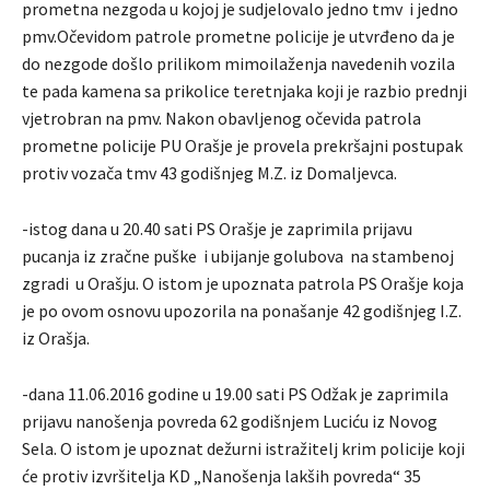
prometna nezgoda u kojoj je sudjelovalo jedno tmv i jedno
pmv.Očevidom patrole prometne policije je utvrđeno da je
do nezgode došlo prilikom mimoilaženja navedenih vozila
te pada kamena sa prikolice teretnjaka koji je razbio prednji
vjetrobran na pmv. Nakon obavljenog očevida patrola
prometne policije PU Orašje je provela prekršajni postupak
protiv vozača tmv 43 godišnjeg M.Z. iz Domaljevca.
-istog dana u 20.40 sati PS Orašje je zaprimila prijavu
pucanja iz zračne puške i ubijanje golubova na stambenoj
zgradi u Orašju. O istom je upoznata patrola PS Orašje koja
je po ovom osnovu upozorila na ponašanje 42 godišnjeg I.Z.
iz Orašja.
-dana 11.06.2016 godine u 19.00 sati PS Odžak je zaprimila
prijavu nanošenja povreda 62 godišnjem Luciću iz Novog
Sela. O istom je upoznat dežurni istražitelj krim policije koji
će protiv izvršitelja KD „Nanošenja lakših povreda“ 35