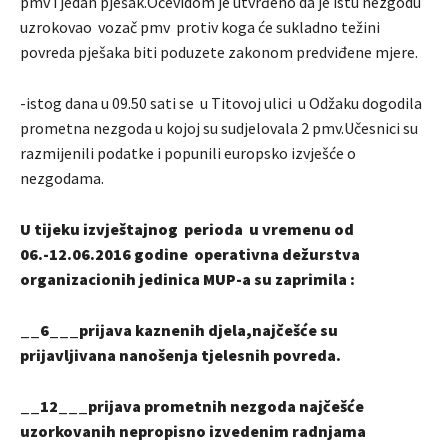
pmv i jedan pješak.Očevidom je utvrđeno da je istu nezgodu
uzrokovao vozač pmv protiv koga će sukladno težini
povreda pješaka biti poduzete zakonom predviđene mjere.
-istog dana u 09.50 sati se u Titovoj ulici u Odžaku dogodila
prometna nezgoda u kojoj su sudjelovala 2 pmv.Učesnici su
razmijenili podatke i popunili europsko izvješće o
nezgodama.
U tijeku izvještajnog perioda u vremenu od
06.-12.06.2016 godine operativna dežurstva
organizacionih jedinica MUP-a su zaprimila :
__6___prijava kaznenih djela,najčešće su
prijavljivana nanošenja tjelesnih povreda.
__12___prijava prometnih nezgoda najčešće
uzorkovanih nepropisno izvedenim radnjama