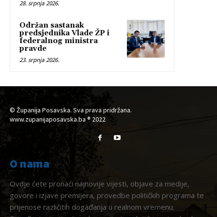
28. srpnja 2026.
Održan sastanak
predsjednika Vlade ŽP i
federalnog ministra
pravde
23. srpnja 2026.
© Županija Posavska. Sva prava pridržana.
www.zupanijaposavska.ba ® 2022
O nama
Ovdje ćete pronaći najnovije vijesti, objave za medije,
govore i izjave premijera, provedbe političkih programa te
prijenose različitih događanja u realnom vremenu.