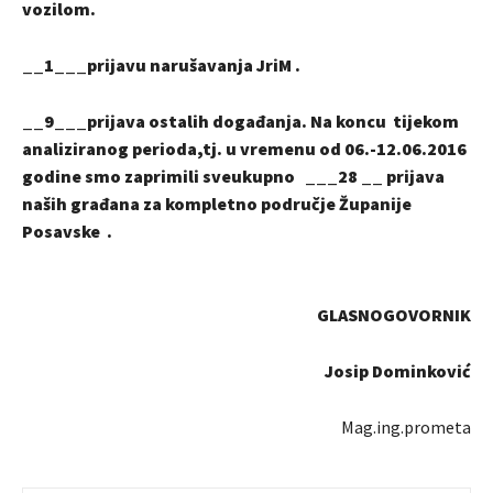
vozilom.
__1___prijavu narušavanja JriM .
__9___prijava ostalih događanja. Na koncu tijekom
analiziranog perioda,tj. u vremenu od 06.-12.06.2016
godine smo zaprimili sveukupno ___28 __ prijava
naših građana za kompletno područje Županije
Posavske .
GLASNOGOVORNIK
Josip Dominković
Mag.ing.prometa