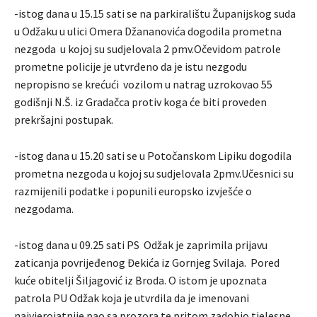
-istog dana u 15.15 sati se na parkiralištu Županijskog suda
u Odžaku u ulici Omera Džananovića dogodila prometna
nezgoda u kojoj su sudjelovala 2 pmv.Očevidom patrole
prometne policije je utvrđeno da je istu nezgodu
nepropisno se krećući vozilom u natrag uzrokovao 55
godišnji N.Š. iz Gradačca protiv koga će biti proveden
prekršajni postupak.
-istog dana u 15.20 sati se u Potočanskom Lipiku dogodila
prometna nezgoda u kojoj su sudjelovala 2pmv.Učesnici su
razmijenili podatke i popunili europsko izvješće o
nezgodama.
-istog dana u 09.25 sati PS Odžak je zaprimila prijavu
zaticanja povrijeđenog Đekića iz Gornjeg Svilaja. Pored
kuće obitelji Šiljagović iz Broda. O istom je upoznata
patrola PU Odžak koja je utvrdila da je imenovani
najvjerojatnije pao sa prozora te pritom zadobio tjelesne