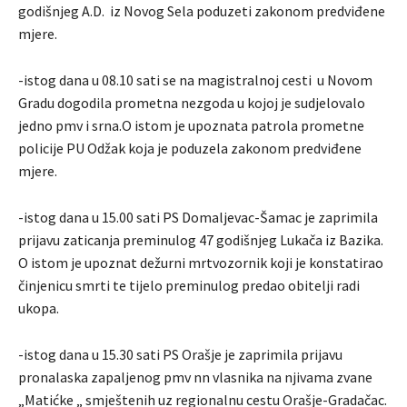
godišnjeg A.D. iz Novog Sela poduzeti zakonom predviđene
mjere.
-istog dana u 08.10 sati se na magistralnoj cesti u Novom
Gradu dogodila prometna nezgoda u kojoj je sudjelovalo
jedno pmv i srna.O istom je upoznata patrola prometne
policije PU Odžak koja je poduzela zakonom predviđene
mjere.
-istog dana u 15.00 sati PS Domaljevac-Šamac je zaprimila
prijavu zaticanja preminulog 47 godišnjeg Lukača iz Bazika.
O istom je upoznat dežurni mrtvozornik koji je konstatirao
činjenicu smrti te tijelo preminulog predao obitelji radi
ukopa.
-istog dana u 15.30 sati PS Orašje je zaprimila prijavu
pronalaska zapaljenog pmv nn vlasnika na njivama zvane
„Matićke „ smještenih uz regionalnu cestu Orašje-Gradačac.