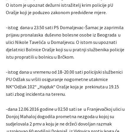
O istom je upoznat dežurni istražitelj krim policije pU
Orašje koji je poduzeo zakonom predviđene mjere.
-istog dana u 23.50 sati PS Domaljevac-Šamac je zaprimila
prijavu pronalaska duševno bolesne osobe iz Beograda u
ulici Nikole Tavelića u Domaljevcu. O istom su upoznati
djelatnici Bolnice Orašje koji su u pratnji službenika policije
istu propratili u bolnicu u Brčkom.
-istog dana u vremenu od 18-20.00 sati policijski službenici
PU Odžak su vršili osiguranje nogometne utakmice
NK“Odžak 102“ „Hajduk“ Orašje koja je prekinuta u 19.15
sati zbog incidenta na terenu.
-dana 12.06.2016 godine u 02.50 sati se u Franjevačkoj ulici u
Donjoj Mahaloj dogodila prometna nezgoda u kojoj su
sudjelovala 2 pmv a koju je ne držeći dovoljan razmak
uzrokovao 60 godišnji Doknjaš iz Vidovica protiv koga će