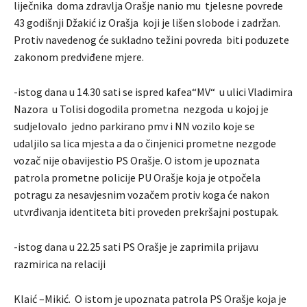
liječnika doma zdravlja Orašje nanio mu tjelesne povrede
43 godišnji Džakić iz Orašja koji je lišen slobode i zadržan.
Protiv navedenog će sukladno težini povreda biti poduzete
zakonom predviđene mjere.
-istog dana u 14.30 sati se ispred kafea“MV“ u ulici Vladimira
Nazora u Tolisi dogodila prometna nezgoda u kojoj je
sudjelovalo jedno parkirano pmv i NN vozilo koje se
udaljilo sa lica mjesta a da o činjenici prometne nezgode
vozač nije obavijestio PS Orašje. O istom je upoznata
patrola prometne policije PU Orašje koja je otpočela
potragu za nesavjesnim vozačem protiv koga će nakon
utvrđivanja identiteta biti proveden prekršajni postupak.
-istog dana u 22.25 sati PS Orašje je zaprimila prijavu
razmirica na relaciji
Klaić –Mikić. O istom je upoznata patrola PS Orašje koja je