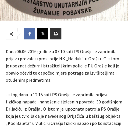
Dana 06.06.2016 godine u 07.10 sati PS Orašje je zaprimila
prijavu provale u prostorije NK „Hajduk“ u Orašju. O istom
je upoznat dežurni istražitelj krim policije PU Orašje koji je
obavio očevid te otpočeo mjere potrage za izvršiteljima i
otuđenim predmetima.
-istog dana u 12.15 sati PS Orašje je zaprimila prijavu
fizičkog napada i nanošenje tjelesnih povreda 30 godišnjem
Drljačiću iz Orašja . O istom je upoznata patrola PS Orašje
koja je utvrdila da je navedenog Drljačića u bašti ug.objekta
„Kod Baleta“ u V ulici u Orašju fizički napao i po konstataciji