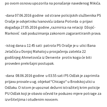
po ovom osnovu upozorila na ponašanje navedenog Mikića.
-dana 07.06.2016 godine od strane policijskih službenika PS
Orašje je odvjetniku Ivanoviću izdana Potvrda o prijavi
događaja 27.05.2016 godine ,razmirica na relaciji Džojić-
Marković radi poduzimanja zakonom zagarantiranih prava.
-istog dana u 12.45 sati patrola PS Orašje je u ulici Bana
Jelačića u Donjoj Mahaloj u prosjačenju zatekla 22
godišnjeg Ahmetovića iz Dervente protiv koga će biti
proveden prekršajni postupak.
-dana 08.06.2016 godine u 03.55 sati PS Odžak je zaprimila
prijavu provale u ug. objekat“Chicago“ u Brodskoj ulici u
Odžaku. O istom je upoznat dežurni istražitelj krim policije
PU Odžak koji je obavio očevid te poduzeo mjere potrage za
izvršiteljima i otuđenim novcem.