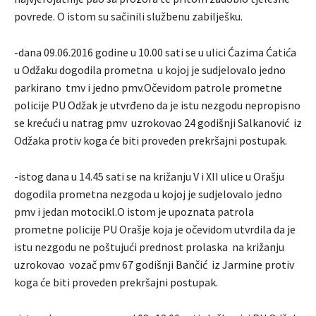
povrede. O istom su sačinili službenu zabilješku.
-dana 09.06.2016 godine u 10.00 sati se u ulici Ćazima Ćatića
u Odžaku dogodila prometna u kojoj je sudjelovalo jedno
parkirano tmv i jedno pmv.Očevidom patrole prometne
policije PU Odžak je utvrđeno da je istu nezgodu nepropisno
se krećući u natrag pmv uzrokovao 24 godišnji Salkanović iz
Odžaka protiv koga će biti proveden prekršajni postupak.
-istog dana u 14.45 sati se na križanju V i XII ulice u Orašju
dogodila prometna nezgoda u kojoj je sudjelovalo jedno
pmv i jedan motocikl.O istom je upoznata patrola
prometne policije PU Orašje koja je očevidom utvrdila da je
istu nezgodu ne poštujući prednost prolaska na križanju
uzrokovao vozač pmv 67 godišnji Bančić iz Jarmine protiv
koga će biti proveden prekršajni postupak.