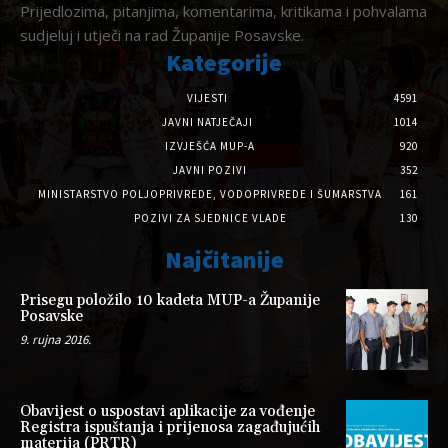
Prijedlozima, pitanjima, komentarima, kritikama i pohvalama
sudjeluj i utječi na rad Županije Posavske.
Kategorije
VIJESTI
4591
JAVNI NATJEČAJI
1014
IZVJEŠĆA MUP-A
920
JAVNI POZIVI
352
MINISTARSTVO POLJOPRIVREDE, VODOPRIVREDE I ŠUMARSTVA
161
POZIVI ZA SJEDNICE VLADE
130
Najčitanije
Prisegu položilo 10 kadeta MUP-a Županije
Posavske
9. rujna 2016.
Obavijest o uspostavi aplikacije za vođenje
Registra ispuštanja i prijenosa zagađujućih
materija (PRTR)