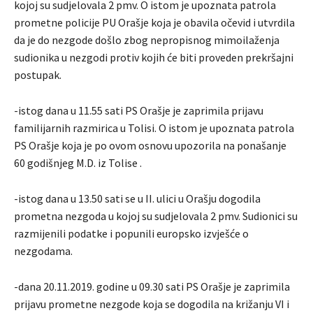
kojoj su sudjelovala 2 pmv. O istom je upoznata patrola
prometne policije PU Orašje koja je obavila očevid i utvrdila
da je do nezgode došlo zbog nepropisnog mimoilaženja
sudionika u nezgodi protiv kojih će biti proveden prekršajni
postupak.
-istog dana u 11.55 sati PS Orašje je zaprimila prijavu
familijarnih razmirica u Tolisi. O istom je upoznata patrola
PS Orašje koja je po ovom osnovu upozorila na ponašanje
60 godišnjeg M.D. iz Tolise .
-istog dana u 13.50 sati se u II. ulici u Orašju dogodila
prometna nezgoda u kojoj su sudjelovala 2 pmv. Sudionici su
razmijenili podatke i popunili europsko izvješće o
nezgodama.
-dana 20.11.2019. godine u 09.30 sati PS Orašje je zaprimila
prijavu prometne nezgode koja se dogodila na križanju VI i