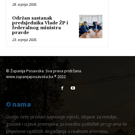
28. srpnja 2026.
Održan sastanak
predsjednika Vlade ŽP i
federalnog ministra
pravde
23. srpnja 2026.
© Županija Posavska. Sva prava pridržana.
www.zupanijaposavska.ba ® 2022
O nama
Ovdje ćete pronaći najnovije vijesti, objave za medije,
govore i izjave premijera, provedbe političkih programa te
prijenose različitih događanja u realnom vremenu.