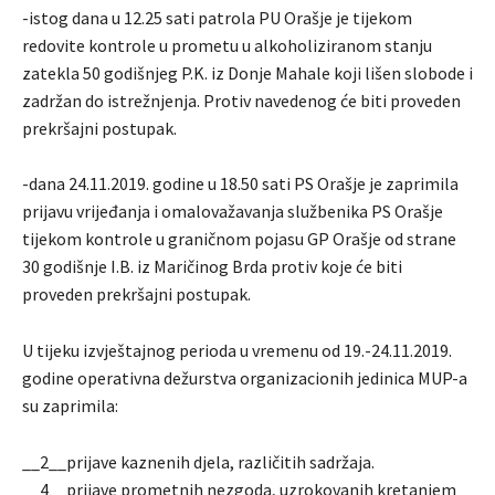
-istog dana u 12.25 sati patrola PU Orašje je tijekom
redovite kontrole u prometu u alkoholiziranom stanju
zatekla 50 godišnjeg P.K. iz Donje Mahale koji lišen slobode i
zadržan do istrežnjenja. Protiv navedenog će biti proveden
prekršajni postupak.
-dana 24.11.2019. godine u 18.50 sati PS Orašje je zaprimila
prijavu vrijeđanja i omalovažavanja službenika PS Orašje
tijekom kontrole u graničnom pojasu GP Orašje od strane
30 godišnje I.B. iz Maričinog Brda protiv koje će biti
proveden prekršajni postupak.
U tijeku izvještajnog perioda u vremenu od 19.-24.11.2019.
godine operativna dežurstva organizacionih jedinica MUP-a
su zaprimila:
__2__prijave kaznenih djela, različitih sadržaja.
__4__prijave prometnih nezgoda, uzrokovanih kretanjem