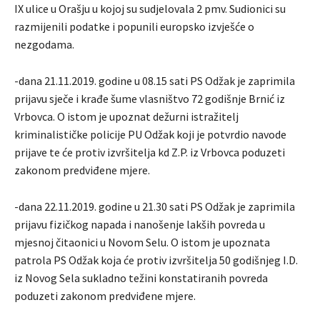
IX ulice u Orašju u kojoj su sudjelovala 2 pmv. Sudionici su
razmijenili podatke i popunili europsko izvješće o
nezgodama.
-dana 21.11.2019. godine u 08.15 sati PS Odžak je zaprimila
prijavu sječe i krađe šume vlasništvo 72 godišnje Brnić iz
Vrbovca. O istom je upoznat dežurni istražitelj
kriminalističke policije PU Odžak koji je potvrdio navode
prijave te će protiv izvršitelja kd Z.P. iz Vrbovca poduzeti
zakonom predviđene mjere.
-dana 22.11.2019. godine u 21.30 sati PS Odžak je zaprimila
prijavu fizičkog napada i nanošenje lakših povreda u
mjesnoj čitaonici u Novom Selu. O istom je upoznata
patrola PS Odžak koja će protiv izvršitelja 50 godišnjeg I.D.
iz Novog Sela sukladno težini konstatiranih povreda
poduzeti zakonom predviđene mjere.