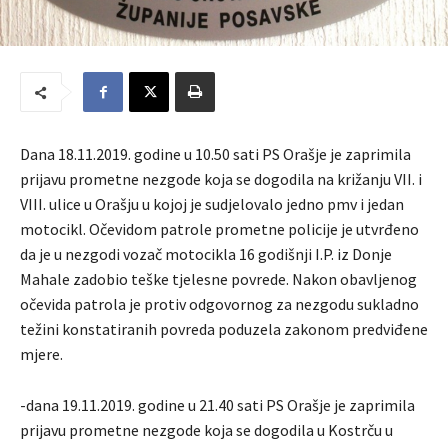
Dana 18.11.2019. godine u 10.50 sati PS Orašje je zaprimila
prijavu prometne nezgode koja se dogodila na križanju VII. i
VIII. ulice u Orašju u kojoj je sudjelovalo jedno pmv i jedan
motocikl. Očevidom patrole prometne policije je utvrđeno
da je u nezgodi vozač motocikla 16 godišnji I.P. iz Donje
Mahale zadobio teške tjelesne povrede. Nakon obavljenog
očevida patrola je protiv odgovornog za nezgodu sukladno
težini konstatiranih povreda poduzela zakonom predviđene
mjere.
-dana 19.11.2019. godine u 21.40 sati PS Orašje je zaprimila
prijavu prometne nezgode koja se dogodila u Kostrču u