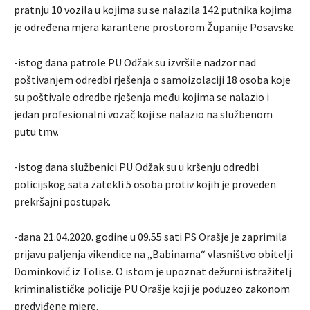
pratnju 10 vozila u kojima su se nalazila 142 putnika kojima
je određena mjera karantene prostorom Županije Posavske.
-istog dana patrole PU Odžak su izvršile nadzor nad
poštivanjem odredbi rješenja o samoizolaciji 18 osoba koje
su poštivale odredbe rješenja među kojima se nalazio i
jedan profesionalni vozač koji se nalazio na službenom
putu tmv.
-istog dana službenici PU Odžak su u kršenju odredbi
policijskog sata zatekli 5 osoba protiv kojih je proveden
prekršajni postupak.
-dana 21.04.2020. godine u 09.55 sati PS Orašje je zaprimila
prijavu paljenja vikendice na „Babinama“ vlasništvo obitelji
Dominković iz Tolise. O istom je upoznat dežurni istražitelj
kriminalističke policije PU Orašje koji je poduzeo zakonom
predviđene mjere.