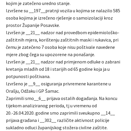
kojim je zatečeno uredno stanje.
Izvršene su __197__pratnji vozila u kojima se nalazilo 585
osoba kojima je izrečeno rješenje o samoizolaciji kroz
prostor Županije Posavske.
Izvršen je __21__ nadzor nad provedbom epidemiološko-
zaštitnih mjera, korištenju zaštitnih maski i rukavica, pri
čemu je zatečeno 7 osoba koje nisu poštivale navedene
mjere zbog čega su upozorene na ponašanje.
Izvršen je __21__ nadzor nad primjenom odluke o zabrani
kretanja mlađih od 18 i starijih od 65 godine koja ja u
potpunosti poštivana.
Izvršeno je __9__ osiguranja privremene karantene u
Orašju, Odžaku i GP Šamac.
Zaprimili smo__6__ prijava ostalih događanja. Na koncu
tijekom analiziranog perioda, tj u vremenu od
20.-26.04.2020. godine smo zaprimili sveukupno __14__
prijava građana i __302__ različite aktivnost policije
sukladno odluci županijskog stožera civilne zaštite.