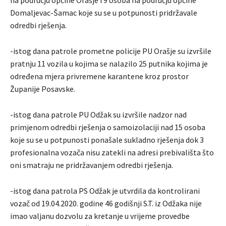
na području općine Orašje i 9 osoba na području općine
Domaljevac-Šamac koje su se u potpunosti pridržavale
odredbi rješenja.
-istog dana patrole prometne policije PU Orašje su izvršile
pratnju 11 vozila u kojima se nalazilo 25 putnika kojima je
određena mjera privremene karantene kroz prostor
Županije Posavske.
-istog dana patrole PU Odžak su izvršile nadzor nad
primjenom odredbi rješenja o samoizolaciji nad 15 osoba
koje su se u potpunosti ponašale sukladno rješenja dok 3
profesionalna vozača nisu zatekli na adresi prebivališta što
oni smatraju ne pridržavanjem odredbi rješenja.
-istog dana patrola PS Odžak je utvrdila da kontrolirani
vozač od 19.04.2020. godine 46 godišnji S.T. iz Odžaka nije
imao valjanu dozvolu za kretanje u vrijeme provedbe