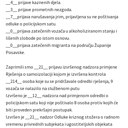
__4__ prijave kaznenih djela.
__3__ prijave prometnih nezgoda.
__7__prijava narušavanja jrim, prijavljena su ne poštivanja
odluke o policijskom satu.
__0__prijava zatečenih vozača u alkoholiziranom stanju i
lišenih slobode po istom osnovu.
__0__prijava zatečenih migranta na području Županije
Posavske.
Zaprimili smo __21__ prijavu izvršenog nadzora primjene
Rješenja o samoizolaciji kojom je izvršena kontrola
__214__ osoba koje su se pridržavale odredbi rješenja, 9
vozača se nalazilo na službenom putu
Izvršeno je __12__ nadzora nad primjenom odredbi o
policijskom satu koji nije poštivalo 8 osoba protiv kojih će
biti proveden prekršajni postupak.
Izvršen je __21__ nadzor Odluke kriznog stožera o radnom
vremenu privrednih subjekata i ugostiteljskih objekata