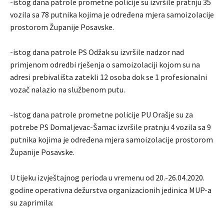
-istog dana patrole prometne policije su izvršile pratnju 35
vozila sa 78 putnika kojima je određena mjera samoizolacije
prostorom Županije Posavske.
-istog dana patrole PS Odžak su izvršile nadzor nad
primjenom odredbi rješenja o samoizolaciji kojom su na
adresi prebivališta zatekli 12 osoba dok se 1 profesionalni
vozač nalazio na službenom putu.
-istog dana patrole prometne policije PU Orašje su za
potrebe PS Domaljevac-Šamac izvršile pratnju 4 vozila sa 9
putnika kojima je određena mjera samoizolacije prostorom
Županije Posavske.
U tijeku izvještajnog perioda u vremenu od 20.-26.04.2020.
godine operativna dežurstva organizacionih jedinica MUP-a
su zaprimila: