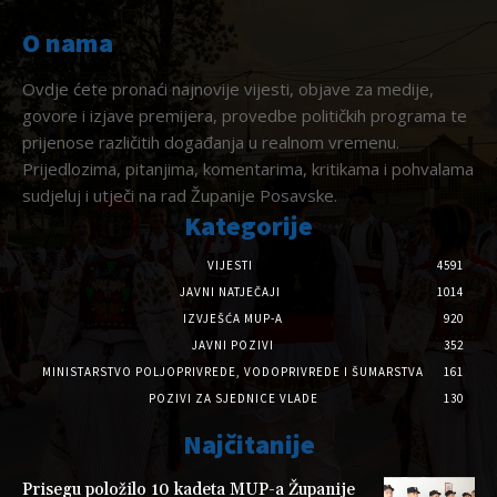
O nama
Ovdje ćete pronaći najnovije vijesti, objave za medije,
govore i izjave premijera, provedbe političkih programa te
prijenose različitih događanja u realnom vremenu.
Prijedlozima, pitanjima, komentarima, kritikama i pohvalama
sudjeluj i utječi na rad Županije Posavske.
Kategorije
VIJESTI
4591
JAVNI NATJEČAJI
1014
IZVJEŠĆA MUP-A
920
JAVNI POZIVI
352
MINISTARSTVO POLJOPRIVREDE, VODOPRIVREDE I ŠUMARSTVA
161
POZIVI ZA SJEDNICE VLADE
130
Najčitanije
Prisegu položilo 10 kadeta MUP-a Županije