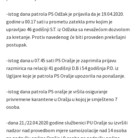
-istog dana patrola PS Odžak je prijavila da je 19.04.2020.
godine u 00.17 sati u prometu zatekla pmv kojim je
upravljao 46 godišnji S.T. iz Odžaka sa nevažećom dozvolom
za kretanje. Protiv navedenog će biti proveden prekršajni
postupak.
-istog dana u 07.45 sati PS Orašje je zaprimila prijavu
razmirica na relaciji 41 godišnji D.B i 54 godišnja P.D. iz
Ugljare koje je patrola PS Orašje upozorila na ponašanje.
-istog dana patrola PS orašje je vršila osiguranje
privremene karantene u Orašju u kojoj je smješteno 7
osoba.
-dana 21./22.04.2020 godine službenici PU Orašje su izvršili
nadzor nad provedbom mjere samoizolacije nad 14 osoba