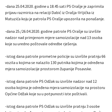
-dana 25.04.2020. godine u 18.45 sati PS Orašje je zaprimila
prijavu razmirica na relaciji Dabić iz Orašja-Vrljićka iz
Matuzića koju je patrola PS Orašje upozorila na ponašanje.
-dana 25./26.04.2020. godine patrole PS Orašje su izvršile
nadzor nad primjenom mjere samoizolacije nad 13 osoba
koje su uredno poštovale odredbe rješenja.
-istog dana patrole prometne policije su izvršile pratnju 66
vozila u kojima se nalazilo 130 putnika kojima je određena
mjera samoizolacije prostorom županije Posavske.
-istog dana patrole PS Odžak su izvršile nadzor nad 12
osoba kojima je određena mjera samoizolacije na prostoru
Općine Odžak koje su u potpunosti iste poštivali.
-istog dana patrole PS Odžak su izvršile pratnju 3 osobe