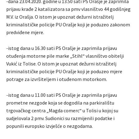
-dana 23.04.2020. godine u 13.50 sati PS Orašje je zaprimila
prijavu krađe 2 katalizatora sa pmv vlasništvo 44 godišnjeg
M.V. iz Orašja. O istom je upoznat dežurni istražitelj
kriminalističke policije PU Orašje koji je poduzeo zakonom
predviđene mjere.
-istog dana u 16.30 sati PS Orašje je zaprimila prijavu
otuđenja motorne pile marke „Stihl“ vlasništvo obitelji
Vukić iz Tolise. O istom je upoznat dežurni istražitelj
kriminalističke policije PU Orašje koji je poduzeo mjere
potrage za izvršiteljem i otuđenom motorkom.
-istog dana u 11.00 sati PS Orašje je zaprimila prijavu
prometne nezgode koja se dogodila na parkiralištu
trgovačkog centra „Magda comerc“ u Tolisi u kojoj su
sudjelovala 2 pmv. Sudionici su razmijenili podatke i
popunili europsko izvješće o nezgodama.