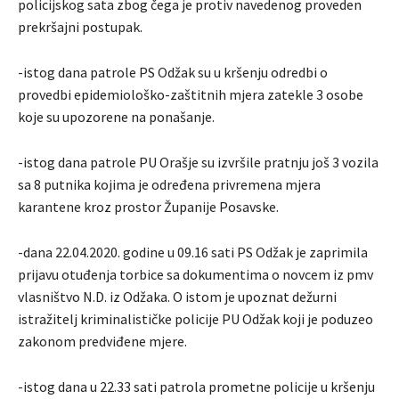
policijskog sata zbog čega je protiv navedenog proveden
prekršajni postupak.
-istog dana patrole PS Odžak su u kršenju odredbi o
provedbi epidemiološko-zaštitnih mjera zatekle 3 osobe
koje su upozorene na ponašanje.
-istog dana patrole PU Orašje su izvršile pratnju još 3 vozila
sa 8 putnika kojima je određena privremena mjera
karantene kroz prostor Županije Posavske.
-dana 22.04.2020. godine u 09.16 sati PS Odžak je zaprimila
prijavu otuđenja torbice sa dokumentima o novcem iz pmv
vlasništvo N.D. iz Odžaka. O istom je upoznat dežurni
istražitelj kriminalističke policije PU Odžak koji je poduzeo
zakonom predviđene mjere.
-istog dana u 22.33 sati patrola prometne policije u kršenju