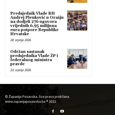
Predsjednik Vlade RH
Andrej Plenković u Orašju
na dodjeli 276 ugovora
vrijednih 6,95 milijuna
eura potpore Republike
Hrvatske
28. srpnja 2026.
Održan sastanak
predsjednika Vlade ŽP i
federalnog ministra
pravde
23. srpnja 2026.
© Županija Posavska. Sva prava pridržana.
www.zupanijaposavska.ba ® 2022