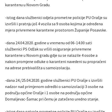
karantenu u Novom Gradu.
-istog dana službenici odjela prometne policije PU Orašje su
izvršili i pratnju još 4 vozila sa 9 osoba kojima je određena
mjera privremene karantene prostorom Županije Posavske.
-dana 24.04.2020. godine u vremenu od 06-14.00 sati
službenici PS Odžak su vršili osiguranje privremene
karantene u Novom gradu gdje su se nalazile 4 osobe a
nakon promjene odluke o karanteni navedeni su propraćeni
na adrese prebivališta u samoizolaciju.
-dana 24./25.04.2020. godine službenici PU Orašje s izvršili
nadzor nad primjenom odredbi o samoizolaciji 3 osobe na
području općine Orašje i 1 osobe na području općine
Domaljevac-Šamac pri čemu je zatečeno uredno stanje.
-istog dana patrole prometne policije PU Orašje su izvršile