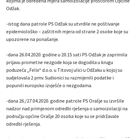
kojima je određena mjera samoizolacije prostorom Općine
Odžak.
-istog dana patrole PS Odžak su utvrdile ne poštivanje
epidemiološko – zaštitnih mjera od strane 2 osobe koje su
upozorene na ponašanje.
-dana 26.04.2020. godine u 20.15 sati PS Odžak je zaprimila
prijavu prometne nezgode koja se dogodila u krugu
poduzeća „Felix“ d.o.o. u Titovoj ulici u Odžaku u kojoj su
sudjelovala 2 pmv. Sudionici su razmijenili podatke i
popunili europsko izvješće o nezgodama.
-dana 26./27.04.2020. godine patrole PS Orašje su izvršile
nadzor nad primjenom odredbi rješenja o samoizolaciji na
području općine Orašje 20 osoba koje su se pridržavale
odredbi rješenja.