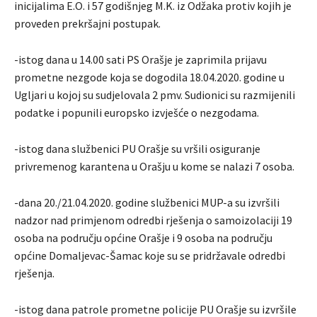
inicijalima E.O. i 57 godišnjeg M.K. iz Odžaka protiv kojih je
proveden prekršajni postupak.
-istog dana u 14.00 sati PS Orašje je zaprimila prijavu
prometne nezgode koja se dogodila 18.04.2020. godine u
Ugljari u kojoj su sudjelovala 2 pmv. Sudionici su razmijenili
podatke i popunili europsko izvješće o nezgodama.
-istog dana službenici PU Orašje su vršili osiguranje
privremenog karantena u Orašju u kome se nalazi 7 osoba.
-dana 20./21.04.2020. godine službenici MUP-a su izvršili
nadzor nad primjenom odredbi rješenja o samoizolaciji 19
osoba na području općine Orašje i 9 osoba na području
općine Domaljevac-Šamac koje su se pridržavale odredbi
rješenja.
-istog dana patrole prometne policije PU Orašje su izvršile