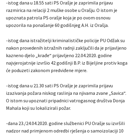
-istog dana u 18.55 sati PS Orašje je zaprimila prijavu
razmirica na relaciji 2 muške osobe u Orašju. O istom je
upoznata patrola PS orašje koja je po ovom osnovu
upozorila na ponašanje 60 godišnjeg A.H. iz Orašja.
-istog dana istražitelji kriminalističke policije PU Odžak su
nakon provedenih istražnih radnji zaključili da je prijavljeno
kazneno djelo „krađe“ prijavljeno 22.04.2020. godine
najvjerojatnije izvršio 42 godišnji B.P. iz Bijeljine protiv koga
će poduzeti zakonom predviđene mjere.
-istog dana u 21.30 sati PS Orašje je zaprimila prijavu
izazivanja požara niskog raslinja na njivama zvane „Savica“.
O istom su upoznati pripadnici vatrogasnog društva Donja
Mahala koji su lokalizirali požar.
-dana 23./24.04.2020. godine službenici PU Orašje su izvršili
nadzor nad primjenom odredbi rješenja o samoizolaciji 10