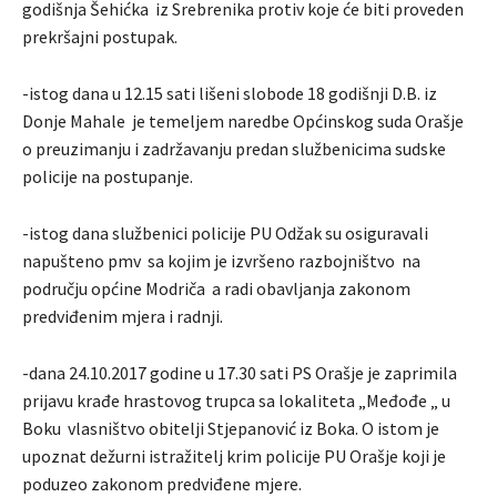
godišnja Šehićka iz Srebrenika protiv koje će biti proveden
prekršajni postupak.
-istog dana u 12.15 sati lišeni slobode 18 godišnji D.B. iz
Donje Mahale je temeljem naredbe Općinskog suda Orašje
o preuzimanju i zadržavanju predan službenicima sudske
policije na postupanje.
-istog dana službenici policije PU Odžak su osiguravali
napušteno pmv sa kojim je izvršeno razbojništvo na
području općine Modriča a radi obavljanja zakonom
predviđenim mjera i radnji.
-dana 24.10.2017 godine u 17.30 sati PS Orašje je zaprimila
prijavu krađe hrastovog trupca sa lokaliteta „Međođe „ u
Boku vlasništvo obitelji Stjepanović iz Boka. O istom je
upoznat dežurni istražitelj krim policije PU Orašje koji je
poduzeo zakonom predviđene mjere.