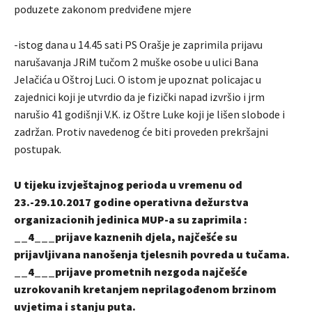
poduzete zakonom predviđene mjere
-istog dana u 14.45 sati PS Orašje je zaprimila prijavu
narušavanja JRiM tučom 2 muške osobe u ulici Bana
Jelačića u Oštroj Luci. O istom je upoznat policajac u
zajednici koji je utvrdio da je fizički napad izvršio i jrm
narušio 41 godišnji V.K. iz Oštre Luke koji je lišen slobode i
zadržan. Protiv navedenog će biti proveden prekršajni
postupak.
U tijeku izvještajnog perioda u vremenu od
23.-29.10.2017 godine operativna dežurstva
organizacionih jedinica MUP-a su zaprimila :
__4___prijave kaznenih djela, najčešće su
prijavljivana nanošenja tjelesnih povreda u tučama.
__4___prijave prometnih nezgoda najčešće
uzrokovanih kretanjem neprilagođenom brzinom
uvjetima i stanju puta.