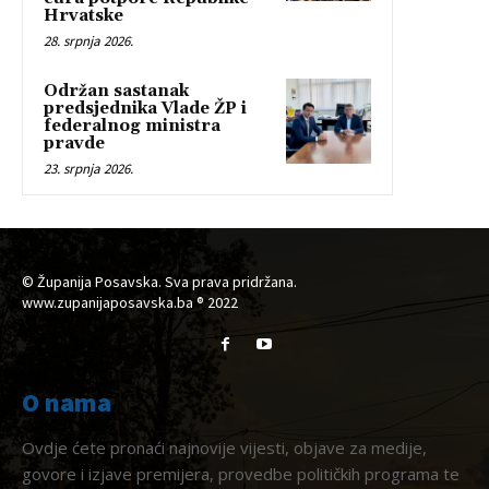
Hrvatske
28. srpnja 2026.
Održan sastanak
predsjednika Vlade ŽP i
federalnog ministra
pravde
23. srpnja 2026.
© Županija Posavska. Sva prava pridržana.
www.zupanijaposavska.ba ® 2022
O nama
Ovdje ćete pronaći najnovije vijesti, objave za medije,
govore i izjave premijera, provedbe političkih programa te