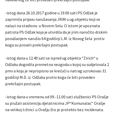
-istog dana 26.10.2017 godine u 19.00 sati PS Odžak je
zaprimila prijavu narušavanja JRiM u ug.objektu koji se
nalazi na stadionu u Novom Selu. O istom je upoznata
patrola PS Odžak koja je utvrdila da je jrim naročito drskim
ponašanjem narušio 64 godišnji L.M. iz Novog Sela protiv
koga su proveli prekršajni postupak.
-istog dana u 12.40 sati se ispred ug.objekta “Zirich“ u
Odžaku dogodila prometna nezgoda u kojoj su sudjelovala 2
pmv a koju je nepropisno se krećući u natrag uzrokovao 31
godišnji M.D. iz Odžaka protiv koga će biti proveden
prekršajni postupak.
-istog dana u vremenu od 09.-11.00 sati službenici PS Orašje
su pružali asistenciju djelatnicima JP“Komunalac“ Orašje
na velikoj tržnici u Orašju što je proteklo bez incidenata.