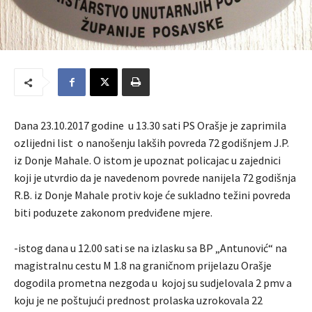
Dana 23.10.2017 godine u 13.30 sati PS Orašje je zaprimila
ozlijedni list o nanošenju lakših povreda 72 godišnjem J.P.
iz Donje Mahale. O istom je upoznat policajac u zajednici
koji je utvrdio da je navedenom povrede nanijela 72 godišnja
R.B. iz Donje Mahale protiv koje će sukladno težini povreda
biti poduzete zakonom predviđene mjere.
-istog dana u 12.00 sati se na izlasku sa BP „Antunović“ na
magistralnu cestu M 1.8 na graničnom prijelazu Orašje
dogodila prometna nezgoda u kojoj su sudjelovala 2 pmv a
koju je ne poštujući prednost prolaska uzrokovala 22