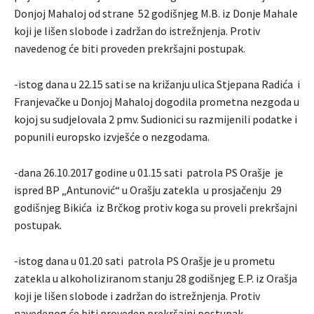
Donjoj Mahaloj od strane 52 godišnjeg M.B. iz Donje Mahale
koji je lišen slobode i zadržan do istrežnjenja. Protiv
navedenog će biti proveden prekršajni postupak.
-istog dana u 22.15 sati se na križanju ulica Stjepana Radića i
Franjevačke u Donjoj Mahaloj dogodila prometna nezgoda u
kojoj su sudjelovala 2 pmv. Sudionici su razmijenili podatke i
popunili europsko izvješće o nezgodama.
-dana 26.10.2017 godine u 01.15 sati patrola PS Orašje je
ispred BP „Antunović“ u Orašju zatekla u prosjačenju 29
godišnjeg Bikića iz Brčkog protiv koga su proveli prekršajni
postupak.
-istog dana u 01.20 sati patrola PS Orašje je u prometu
zatekla u alkoholiziranom stanju 28 godišnjeg E.P. iz Orašja
koji je lišen slobode i zadržan do istrežnjenja. Protiv
navedenog će biti proveden prekršajni postupak.