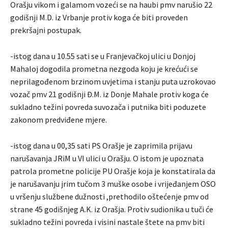
Orašju vikom i galamom vozeći se na haubi pmv narušio 22
godišnji M.D. iz Vrbanje protiv koga će biti proveden
prekršajni postupak.
-istog dana u 10.55 sati se u Franjevačkoj ulici u Donjoj
Mahaloj dogodila prometna nezgoda koju je krećući se
neprilagođenom brzinom uvjetima i stanju puta uzrokovao
vozač pmv 21 godišnji Đ.M. iz Donje Mahale protiv koga će
sukladno težini povreda suvozača i putnika biti poduzete
zakonom predviđene mjere.
-istog dana u 00,35 sati PS Orašje je zaprimila prijavu
narušavanja JRiM u VI ulici u Orašju. O istom je upoznata
patrola prometne policije PU Orašje koja je konstatirala da
je narušavanju jrim tučom 3 muške osobe i vrijeđanjem OSO
u vršenju službene dužnosti ,prethodilo oštećenje pmv od
strane 45 godišnjeg A.K. iz Orašja. Protiv sudionika u tuči će
sukladno težini povreda i visini nastale štete na pmv biti