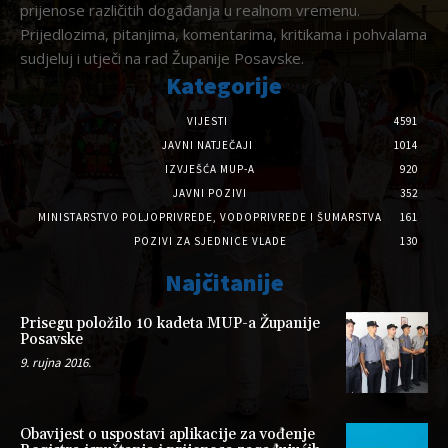
prijenose različitih događanja u realnom vremenu.
Prijedlozima, pitanjima, komentarima, kritikama i pohvalama
sudjeluj i utječi na rad Županije Posavske.
Kategorije
VIJESTI
4591
JAVNI NATJEČAJI
1014
IZVJEŠĆA MUP-A
920
JAVNI POZIVI
352
MINISTARSTVO POLJOPRIVREDE, VODOPRIVREDE I ŠUMARSTVA
161
POZIVI ZA SJEDNICE VLADE
130
Najčitanije
Prisegu položilo 10 kadeta MUP-a Županije
Posavske
9. rujna 2016.
Obavijest o uspostavi aplikacije za vođenje