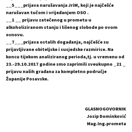
__5___prijava narušavanja JriM, koji je najčešće
narušavan tučom i vrijeđanjem OSO .
__1 __ prijavu zatečenog u prometu u
alkoholiziranom stanju i lišenog slobode po ovom
osnovu.
__7___prijava ostalih događanja, najčešće su
prijavljivane obiteljske i susjedske razmirice. Na
koncu tijekom analiziranog perioda,tj. u vremenu od
23.-29.10.2017 godine smo zaprimili sveukupno _21 _
prijavu naših građana za kompletno područje
Županije Posavske.
GLASNOGOVORNIK
Josip Dominković
Mag.Ing.prometa