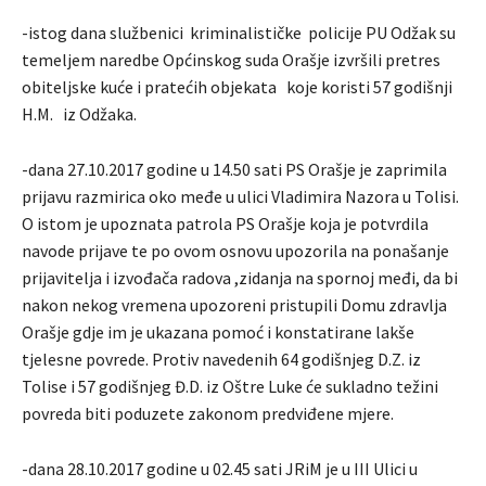
-istog dana službenici kriminalističke policije PU Odžak su
temeljem naredbe Općinskog suda Orašje izvršili pretres
obiteljske kuće i pratećih objekata koje koristi 57 godišnji
H.M. iz Odžaka.
-dana 27.10.2017 godine u 14.50 sati PS Orašje je zaprimila
prijavu razmirica oko međe u ulici Vladimira Nazora u Tolisi.
O istom je upoznata patrola PS Orašje koja je potvrdila
navode prijave te po ovom osnovu upozorila na ponašanje
prijavitelja i izvođača radova ,zidanja na spornoj međi, da bi
nakon nekog vremena upozoreni pristupili Domu zdravlja
Orašje gdje im je ukazana pomoć i konstatirane lakše
tjelesne povrede. Protiv navedenih 64 godišnjeg D.Z. iz
Tolise i 57 godišnjeg Đ.D. iz Oštre Luke će sukladno težini
povreda biti poduzete zakonom predviđene mjere.
-dana 28.10.2017 godine u 02.45 sati JRiM je u III Ulici u