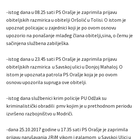
-istog dana u 08.25 sati PS Orašje je zaprimila prijavu
obiteljskih razmirica u obitelji Oršolić u Tolisi. O istom je
upoznat policajac u zajednici koji je po ovom osnovu
upozorio na ponašanje mlađeg člana obitelji,sina, o čemu je
sačinjena službena zabilješka.
-istog dana u 23.45 sati PS Orašje je zaprimila prijavu
obiteljskih razmirica u Savskoj ulici u Donjoj Mahaloj. O
istom je upoznata patrola PS Orašje koja je po ovom
osnovu upozorila supruga ove obitelji.
-istog dana službenici krim policije PU Odžak su
kriminalistički obradili pmv kojim je u prethodnom periodu
izvršeno razbojništvo u Modriči.
-dana 25.10.2017 godine u 17.35 sati PS Orašje je zaprimila
prijavu narušavanja JRiM vikom i galamom u Savskoj Ulici u