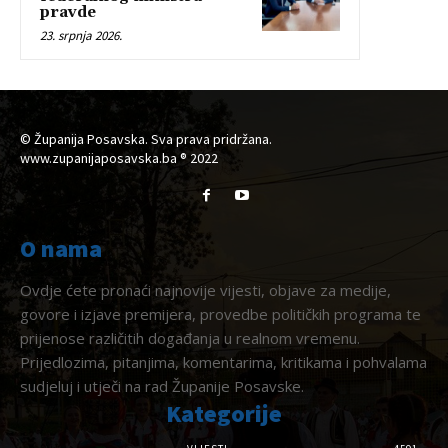
pravde
23. srpnja 2026.
© Županija Posavska. Sva prava pridržana.
www.zupanijaposavska.ba ® 2022
O nama
Ovdje ćete pronaći najnovije vijesti, objave za medije,
govore i izjave premijera, provedbe političkih programa te
prijenose različitih događanja u realnom vremenu.
Prijedlozima, pitanjima, komentarima, kritikama i pohvalama
sudjeluj i utječi na rad Županije Posavske.
Kategorije