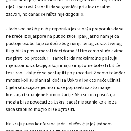
riješi i postavi šator ili da se granični prijelaz totalno
zatvori, no danas se ništa nije dogodilo.
-Jedna od naših prvih preporuka jeste naša preporuka da se
ne kreće iz dijaspore na put do kuće. Ipak, jasno nam je da
postoje osobe koje će doći zbog neriješenog zdravstvenog
ili gubitka posla morati doći doma. U tim ćemo slučajevima
reagirati po proceduri i zamoliti da maksimalno poštuju
mjeru samoizolacije, a koji imaju simptome bolesti bit će
testirani i dalje će se postupiti po proceduri. Znamo također
mnoge koji su planirali doći za Uskrs a ipak to neće učiniti.
Cijela situacija se jedino može popraviti sa što manje
kretanja i smanjene komunikacije. Ako se ona poveća, a
mogla bi se povećati za Uskrs, sadašnje stanje koje je za
sada stabilno moglo bi se ugroziti.
Na kraju press konferencije dr. Jelečević je još jednom
apelirao na poštovanje svih donesenih mjera: