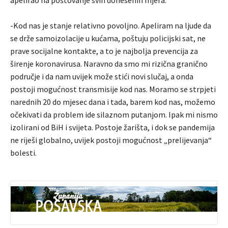
-Kod nas je stanje relativno povoljno. Apeliram na ljude da
se drže samoizolacije u kućama, poštuju policijski sat, ne
prave socijalne kontakte, a to je najbolja prevencija za
širenje koronavirusa. Naravno da smo mi rizična granično
područje i da nam uvijek može stići novi slučaj, a onda
postoji mogućnost transmisije kod nas. Moramo se strpjeti
narednih 20 do mjesec dana i tada, barem kod nas, možemo
očekivati da problem ide silaznom putanjom. Ipak mi nismo
izolirani od BiH i svijeta. Postoje žarišta, i dok se pandemija
ne riješi globalno, uvijek postoji mogućnost „prelijevanja“
bolesti.