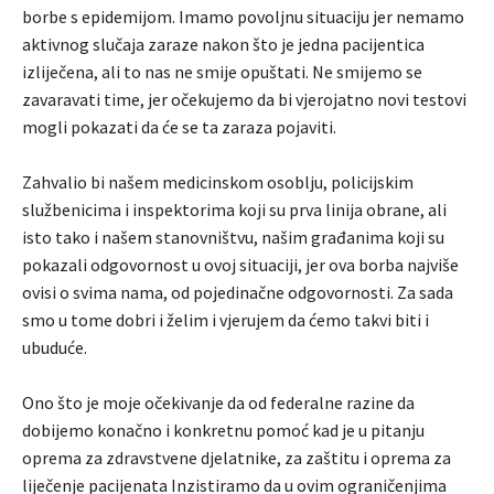
borbe s epidemijom. Imamo povoljnu situaciju jer nemamo
aktivnog slučaja zaraze nakon što je jedna pacijentica
izliječena, ali to nas ne smije opuštati. Ne smijemo se
zavaravati time, jer očekujemo da bi vjerojatno novi testovi
mogli pokazati da će se ta zaraza pojaviti.
Zahvalio bi našem medicinskom osoblju, policijskim
službenicima i inspektorima koji su prva linija obrane, ali
isto tako i našem stanovništvu, našim građanima koji su
pokazali odgovornost u ovoj situaciji, jer ova borba najviše
ovisi o svima nama, od pojedinačne odgovornosti. Za sada
smo u tome dobri i želim i vjerujem da ćemo takvi biti i
ubuduće.
Ono što je moje očekivanje da od federalne razine da
dobijemo konačno i konkretnu pomoć kad je u pitanju
oprema za zdravstvene djelatnike, za zaštitu i oprema za
liječenje pacijenata Inzistiramo da u ovim ograničenjima