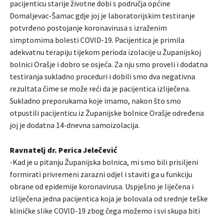
pacijenticu starije životne dobi s područja općine
Domaljevac-Šamac gdje joj je laboratorijskim testiranje
potvrđeno postojanje koronavirusa s izraženim
simptomima bolesti COVID-19. Pacijentica je primila
adekvatnu terapiju tijekom perioda izolacije u Županijskoj
bolnici Orašje i dobro se osjeća. Za nju smo proveli i dodatna
testiranja sukladno proceduri i dobili smo dva negativna
rezultata čime se može reći da je pacijentica izliječena.
Sukladno preporukama koje imamo, nakon što smo
otpustili pacijenticu iz Županijske bolnice Orašje određena
joj je dodatna 14-dnevna samoizolacija.
Ravnatelj dr. Perica Jelečević
-Kad je u pitanju Županijska bolnica, mi smo bili prisiljeni
formirati privremeni zarazni odjel i staviti ga u funkciju
obrane od epidemije koronavirusa. Uspješno je liječena i
izliječena jedna pacijentica koja je bolovala od srednje teške
kliničke slike COVID-19 zbog čega možemo i svi skupa biti