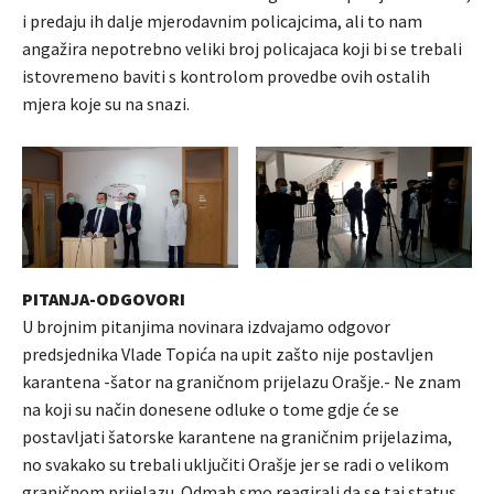
i predaju ih dalje mjerodavnim policajcima, ali to nam
angažira nepotrebno veliki broj policajaca koji bi se trebali
istovremeno baviti s kontrolom provedbe ovih ostalih
mjera koje su na snazi.
PITANJA-ODGOVORI
U brojnim pitanjima novinara izdvajamo odgovor
predsjednika Vlade Topića na upit zašto nije postavljen
karantena -šator na graničnom prijelazu Orašje.- Ne znam
na koji su način donesene odluke o tome gdje će se
postavljati šatorske karantene na graničnim prijelazima,
no svakako su trebali uključiti Orašje jer se radi o velikom
graničnom prijelazu. Odmah smo reagirali da se taj status