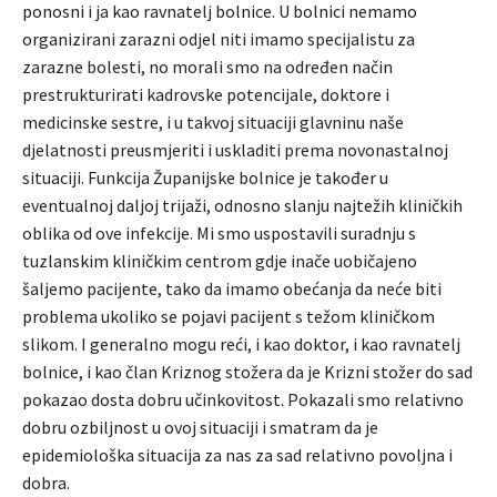
ponosni i ja kao ravnatelj bolnice. U bolnici nemamo
organizirani zarazni odjel niti imamo specijalistu za
zarazne bolesti, no morali smo na određen način
prestrukturirati kadrovske potencijale, doktore i
medicinske sestre, i u takvoj situaciji glavninu naše
djelatnosti preusmjeriti i uskladiti prema novonastalnoj
situaciji. Funkcija Županijske bolnice je također u
eventualnoj daljoj trijaži, odnosno slanju najtežih kliničkih
oblika od ove infekcije. Mi smo uspostavili suradnju s
tuzlanskim kliničkim centrom gdje inače uobičajeno
šaljemo pacijente, tako da imamo obećanja da neće biti
problema ukoliko se pojavi pacijent s težom kliničkom
slikom. I generalno mogu reći, i kao doktor, i kao ravnatelj
bolnice, i kao član Kriznog stožera da je Krizni stožer do sad
pokazao dosta dobru učinkovitost. Pokazali smo relativno
dobru ozbiljnost u ovoj situaciji i smatram da je
epidemiološka situacija za nas za sad relativno povoljna i
dobra.