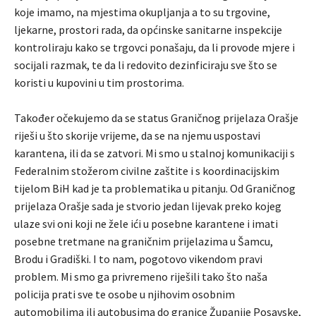
koje imamo, na mjestima okupljanja a to su trgovine,
ljekarne, prostori rada, da općinske sanitarne inspekcije
kontroliraju kako se trgovci ponašaju, da li provode mjere i
socijali razmak, te da li redovito dezinficiraju sve što se
koristi u kupovini u tim prostorima.
Također očekujemo da se status Graničnog prijelaza Orašje
riješi u što skorije vrijeme, da se na njemu uspostavi
karantena, ili da se zatvori. Mi smo u stalnoj komunikaciji s
Federalnim stožerom civilne zaštite i s koordinacijskim
tijelom BiH kad je ta problematika u pitanju. Od Graničnog
prijelaza Orašje sada je stvorio jedan lijevak preko kojeg
ulaze svi oni koji ne žele ići u posebne karantene i imati
posebne tretmane na graničnim prijelazima u Šamcu,
Brodu i Gradiški. I to nam, pogotovo vikendom pravi
problem. Mi smo ga privremeno riješili tako što naša
policija prati sve te osobe u njihovim osobnim
automobilima ili autobusima do granice Županije Posavske,