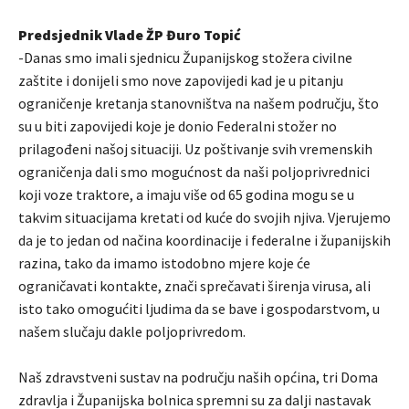
Predsjednik Vlade ŽP Đuro Topić
-Danas smo imali sjednicu Županijskog stožera civilne
zaštite i donijeli smo nove zapovijedi kad je u pitanju
ograničenje kretanja stanovništva na našem području, što
su u biti zapovijedi koje je donio Federalni stožer no
prilagođeni našoj situaciji. Uz poštivanje svih vremenskih
ograničenja dali smo mogućnost da naši poljoprivrednici
koji voze traktore, a imaju više od 65 godina mogu se u
takvim situacijama kretati od kuće do svojih njiva. Vjerujemo
da je to jedan od načina koordinacije i federalne i županijskih
razina, tako da imamo istodobno mjere koje će
ograničavati kontakte, znači sprečavati širenja virusa, ali
isto tako omogućiti ljudima da se bave i gospodarstvom, u
našem slučaju dakle poljoprivredom.
Naš zdravstveni sustav na području naših općina, tri Doma
zdravlja i Županijska bolnica spremni su za dalji nastavak