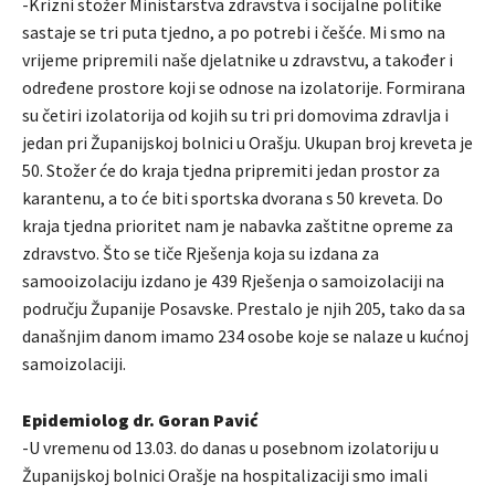
-Krizni stožer Ministarstva zdravstva i socijalne politike
sastaje se tri puta tjedno, a po potrebi i češće. Mi smo na
vrijeme pripremili naše djelatnike u zdravstvu, a također i
određene prostore koji se odnose na izolatorije. Formirana
su četiri izolatorija od kojih su tri pri domovima zdravlja i
jedan pri Županijskoj bolnici u Orašju. Ukupan broj kreveta je
50. Stožer će do kraja tjedna pripremiti jedan prostor za
karantenu, a to će biti sportska dvorana s 50 kreveta. Do
kraja tjedna prioritet nam je nabavka zaštitne opreme za
zdravstvo. Što se tiče Rješenja koja su izdana za
samooizolaciju izdano je 439 Rješenja o samoizolaciji na
području Županije Posavske. Prestalo je njih 205, tako da sa
današnjim danom imamo 234 osobe koje se nalaze u kućnoj
samoizolaciji.
Epidemiolog dr. Goran Pavić
-U vremenu od 13.03. do danas u posebnom izolatoriju u
Županijskoj bolnici Orašje na hospitalizaciji smo imali