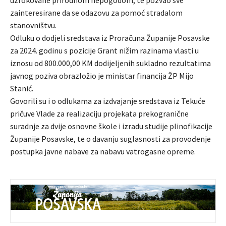
uzrokovane prirodnom nepogodom, te pozvao sve
zainteresirane da se odazovu za pomoć stradalom
stanovništvu.
Odluku o dodjeli sredstava iz Proračuna Županije Posavske
za 2024. godinu s pozicije Grant nižim razinama vlasti u
iznosu od 800.000,00 KM dodijeljenih sukladno rezultatima
javnog poziva obrazložio je ministar financija ŽP Mijo
Stanić.
Govorili su i o odlukama za izdvajanje sredstava iz Tekuće
pričuve Vlade za realizaciju projekata prekogranične
suradnje za dvije osnovne škole i izradu studije plinofikacije
Županije Posavske, te o davanju suglasnosti za provođenje
postupka javne nabave za nabavu vatrogasne opreme.