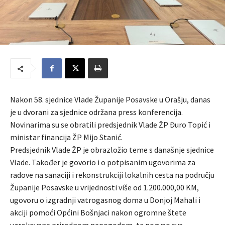
Nakon 58. sjednice Vlade Županije Posavske u Orašju, danas
je u dvorani za sjednice održana press konferencija.
Novinarima su se obratili predsjednik Vlade ŽP Đuro Topić i
ministar financija ŽP Mijo Stanić.
Predsjednik Vlade ŽP je obrazložio teme s današnje sjednice
Vlade. Također je govorio i o potpisanim ugovorima za
radove na sanaciji i rekonstrukciji lokalnih cesta na području
Županije Posavske u vrijednosti više od 1.200.000,00 KM,
ugovoru o izgradnji vatrogasnog doma u Donjoj Mahali i
akciji pomoći Općini Bošnjaci nakon ogromne štete