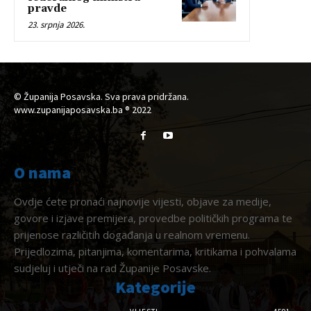
pravde
23. srpnja 2026.
© Županija Posavska. Sva prava pridržana.
www.zupanijaposavska.ba ® 2022
O nama
Ovdje ćete pronaći najnovije vijesti, objave za medije,
govore i izjave premijera, provedbe političkih programa te
prijenose različitih događanja u realnom vremenu.
Prijedlozima, pitanjima, komentarima, kritikama i pohvalama
sudjeluj i utječi na rad Županije Posavske.
Kategorije