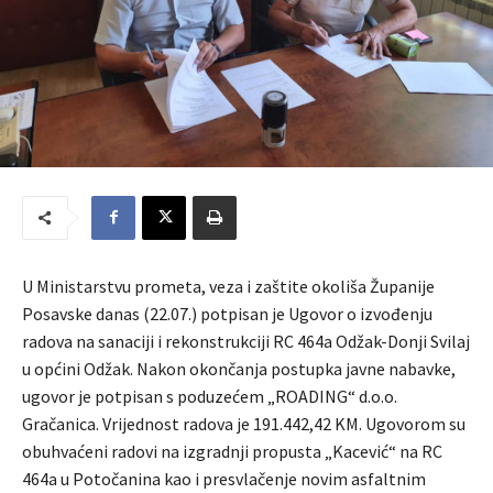
U Ministarstvu prometa, veza i zaštite okoliša Županije
Posavske danas (22.07.) potpisan je Ugovor o izvođenju
radova na sanaciji i rekonstrukciji RC 464a Odžak-Donji Svilaj
u općini Odžak. Nakon okončanja postupka javne nabavke,
ugovor je potpisan s poduzećem „ROADING“ d.o.o.
Gračanica. Vrijednost radova je 191.442,42 KM. Ugovorom su
obuhvaćeni radovi na izgradnji propusta „Kacević“ na RC
464a u Potočanina kao i presvlačenje novim asfaltnim