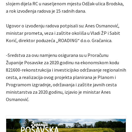
slojem dijela RC u naseljenom mjestu Odžak-ulica Brodska,
a rok izvođenja radova je 15 radnih dana.
Ugovor o izvođenju radova potpisali su: Anes Osmanović,
ministar prometa, veza i zaštite okoliša u Vladi ŽP i Sabit
Korić, direktor poduzeća „ROADING“ d.o.o. Gračanica.
-Sredstva za ovu namjenu osigurana su u Proračunu
Županije Posavske za 2020.godinu na ekonomskom kodu
821600-rekonstrukcija i investicijsko održavanje regionalnih
cesta, a realizacija ovog projekta planirana je Planom i
Programom izgradnje, održavanja i zaštite javnih cesta
ministarstva za 2020.godinu, izjavio je ministar Anes
Osmanović.