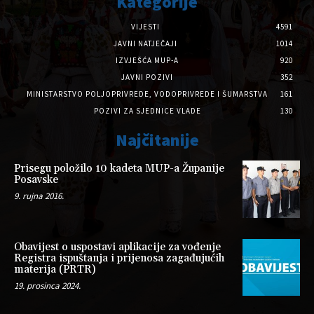
Kategorije
VIJESTI
4591
JAVNI NATJEČAJI
1014
IZVJEŠĆA MUP-A
920
JAVNI POZIVI
352
MINISTARSTVO POLJOPRIVREDE, VODOPRIVREDE I ŠUMARSTVA
161
POZIVI ZA SJEDNICE VLADE
130
Najčitanije
Prisegu položilo 10 kadeta MUP-a Županije
Posavske
9. rujna 2016.
Obavijest o uspostavi aplikacije za vođenje
Registra ispuštanja i prijenosa zagađujućih
materija (PRTR)
19. prosinca 2024.