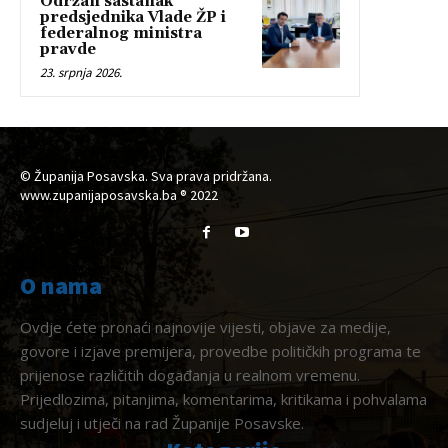
Održan sastanak
predsjednika Vlade ŽP i
federalnog ministra
pravde
23. srpnja 2026.
© Županija Posavska. Sva prava pridržana.
www.zupanijaposavska.ba ® 2022
O nama
Ovdje ćete pronaći najnovije vijesti, objave za medije,
govore i izjave premijera, provedbe političkih programa te
prijenose različitih događanja u realnom vremenu.
Prijedlozima, pitanjima, komentarima, kritikama i pohvalama
sudjeluj i utječi na rad Županije Posavske.