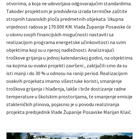
otvorima, a koja ne udovoljava odgovarajućim standardima.
Također projektom je predviđena izrada termičke zaštite
stropnih tavanskih ploča predmetnih objekata. Ukupna
vrijednost radova je 170.000 KM. Vlada Županije Posavske će
u okviru svojih financijskih mogućnosti nastaviti sa
realizacijom programa energetske učinkovitosti na svim
objektima koji su u njenoj nadležnosti. Analizirajući
troškove grijanja u jednoj kalendarskoj godini, na objektima
na kojima su ovakvi projekti završeni , zaključili smo da su
isti manji i do 30 % u odnosu na raniji period. Realizacijom
ovakvih projekata imamo višestruke koristi, smanjenje
troškova grijanja i hlađenja, lakše i brže dostizanje radne
temperature u školskim prostorijama, te smanjenje emisije
stakleničkih plinova, pojasnio je u povodu realiziranja
projekta predsjednik Vlade Županije Posavske Marijan Klaić.