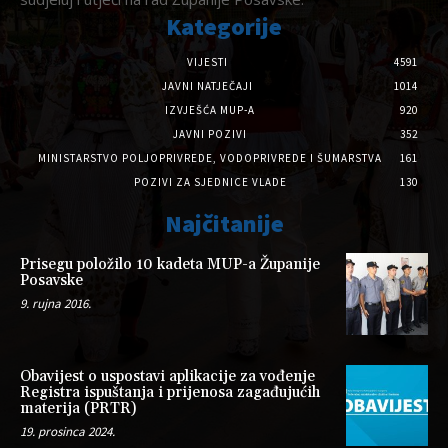
Kategorije
VIJESTI
4591
JAVNI NATJEČAJI
1014
IZVJEŠĆA MUP-A
920
JAVNI POZIVI
352
MINISTARSTVO POLJOPRIVREDE, VODOPRIVREDE I ŠUMARSTVA
161
POZIVI ZA SJEDNICE VLADE
130
Najčitanije
Prisegu položilo 10 kadeta MUP-a Županije
Posavske
9. rujna 2016.
Obavijest o uspostavi aplikacije za vođenje
Registra ispuštanja i prijenosa zagađujućih
materija (PRTR)
19. prosinca 2024.