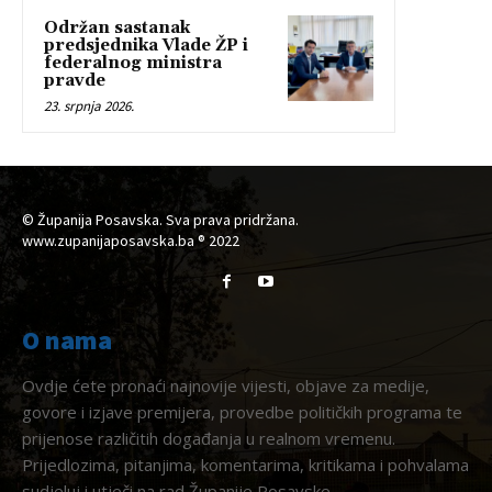
Održan sastanak
predsjednika Vlade ŽP i
federalnog ministra
pravde
23. srpnja 2026.
© Županija Posavska. Sva prava pridržana.
www.zupanijaposavska.ba ® 2022
O nama
Ovdje ćete pronaći najnovije vijesti, objave za medije,
govore i izjave premijera, provedbe političkih programa te
prijenose različitih događanja u realnom vremenu.
Prijedlozima, pitanjima, komentarima, kritikama i pohvalama
sudjeluj i utječi na rad Županije Posavske.