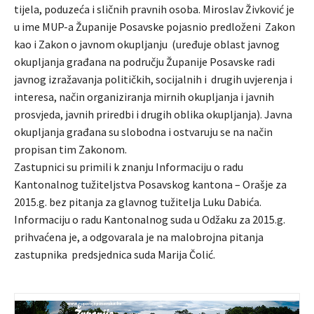
tijela, poduzeća i sličnih pravnih osoba. Miroslav Živković je
u ime MUP-a Županije Posavske pojasnio predloženi Zakon
kao i Zakon o javnom okupljanju (uređuje oblast javnog
okupljanja građana na području Županije Posavske radi
javnog izražavanja političkih, socijalnih i drugih uvjerenja i
interesa, način organiziranja mirnih okupljanja i javnih
prosvjeda, javnih priredbi i drugih oblika okupljanja). Javna
okupljanja građana su slobodna i ostvaruju se na način
propisan tim Zakonom.
Zastupnici su primili k znanju Informaciju o radu
Kantonalnog tužiteljstva Posavskog kantona – Orašje za
2015.g. bez pitanja za glavnog tužitelja Luku Dabića.
Informaciju o radu Kantonalnog suda u Odžaku za 2015.g.
prihvaćena je, a odgovarala je na malobrojna pitanja
zastupnika predsjednica suda Marija Čolić.