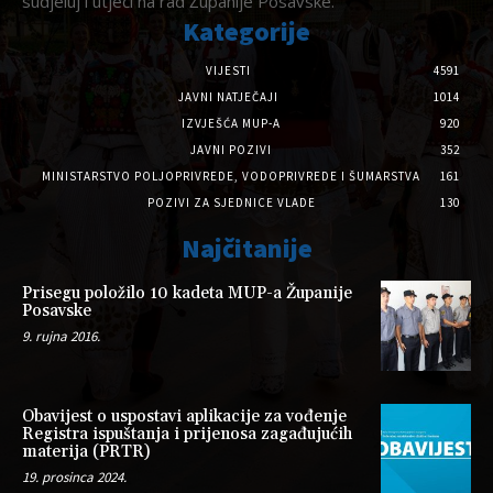
sudjeluj i utječi na rad Županije Posavske.
Kategorije
VIJESTI
4591
JAVNI NATJEČAJI
1014
IZVJEŠĆA MUP-A
920
JAVNI POZIVI
352
MINISTARSTVO POLJOPRIVREDE, VODOPRIVREDE I ŠUMARSTVA
161
POZIVI ZA SJEDNICE VLADE
130
Najčitanije
Prisegu položilo 10 kadeta MUP-a Županije
Posavske
9. rujna 2016.
Obavijest o uspostavi aplikacije za vođenje
Registra ispuštanja i prijenosa zagađujućih
materija (PRTR)
19. prosinca 2024.