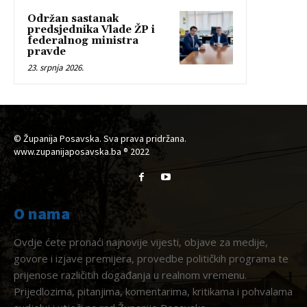
Održan sastanak
predsjednika Vlade ŽP i
federalnog ministra
pravde
23. srpnja 2026.
© Županija Posavska. Sva prava pridržana.
www.zupanijaposavska.ba ® 2022
O nama
Ovdje ćete pronaći najnovije vijesti, objave za medije,
govore i izjave premijera, provedbe političkih programa te
prijenose različitih događanja u realnom vremenu.
Prijedlozima, pitanjima, komentarima, kritikama i pohvalama