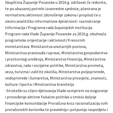
Skupština Županije Posavske u 2016.g. održavat će redovite,
te po ukazanoj potrebi izvanredne sjednice, planirana je
normativnu aktivnost (donošenje zakona i propisa) te u
okviru analitičko informativne djelatnosti razmatranje
Informacija i Programa rada županijskih institucija.
Program rada Vlade Županije Posavske za 2016.g. obuhvaća
programske orijentacije i aktivnosti 9 resornih
ministarstava: Ministarstva unutarnjih poslova,
Ministarstva pravosuđa i uprave, Ministarstva gospodarstva
i prostornog uređenja, Ministarstva financija, Ministarstva
zdravstva, rada i socijalne politike, Ministarstva prometa,
veza, turizma i zaštite okoliša, Ministarstva poljoprivrede,
vodoprivrede i šumarstva, Ministarstva prosvjete, znanosti,
kulture i športa i Ministarstva branitelja.
-Strateški su ciljevi djelovanja Vlade usmjereni na osiguranje
i provođenje aktivne fiskalne politike u smislu daljnje
financijske konsolidacije Proračuna kroz racionalizaciju svih
proračunskih korisnika te pravedniju i potpuniju raspodjelu i