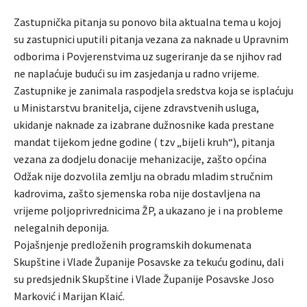
Zastupnička pitanja su ponovo bila aktualna tema u kojoj
su zastupnici uputili pitanja vezana za naknade u Upravnim
odborima i Povjerenstvima uz sugeriranje da se njihov rad
ne naplaćuje budući su im zasjedanja u radno vrijeme.
Zastupnike je zanimala raspodjela sredstva koja se isplaćuju
u Ministarstvu branitelja, cijene zdravstvenih usluga,
ukidanje naknade za izabrane dužnosnike kada prestane
mandat tijekom jedne godine ( tzv „bijeli kruh“), pitanja
vezana za dodjelu donacije mehanizacije, zašto općina
Odžak nije dozvolila zemlju na obradu mladim stručnim
kadrovima, zašto sjemenska roba nije dostavljena na
vrijeme poljoprivrednicima ŽP, a ukazano je i na probleme
nelegalnih deponija.
Pojašnjenje predloženih programskih dokumenata
Skupštine i Vlade Županije Posavske za tekuću godinu, dali
su predsjednik Skupštine i Vlade Županije Posavske Joso
Marković i Marijan Klaić.