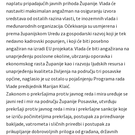
naplatu pripadajućih javnih prihoda Županije. Vlada će
nastaviti maksimalan angažman na osiguranju izvora
sredstava od ostalih razina vlasti, te inozemnih vlada i
međunarodnih organizacija. Očekivanja su usmjerena i
prema županijskom Uredu za gospodarski razvoj koji je tek
nedavno kadrovski popunjen, i koji će biti posebno
angažiran na izradi EU projekata. Vlada će biti angažirana na
unaprjeđenju poslovne okoline, ubrzanju oporavka i
ekonomskog rasta Županije kao i razvoju ljudskih resursa i
unaprjeđenju kvaliteta življenja na području tri posavske
općine, naglasio je uz ostalo u pojašnjenju Programa rada
Vlade predsjednik Marijan Klaić.
Zakonom o prekršajima protiv javnog reda i mira uređuje se
javni red i mir na području Županije Posavske, utvrđuju
prekršaji protiv javnog reda i mira i prekršajne sankcije koje
se izriču počiniteljima prekršaja, postupak za priređivanje
bakljade, vatrometa i sličnih priredbi i postupak za
prikupljanje dobrovoljnih priloga od građana, državnih