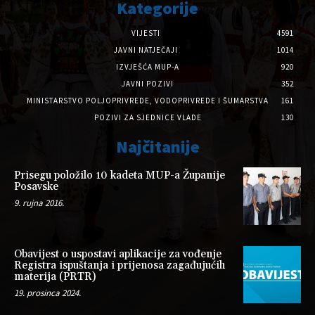
Kategorije
VIJESTI
4591
JAVNI NATJEČAJI
1014
IZVJEŠĆA MUP-A
920
JAVNI POZIVI
352
MINISTARSTVO POLJOPRIVREDE, VODOPRIVREDE I ŠUMARSTVA
161
POZIVI ZA SJEDNICE VLADE
130
Najčitanije
Prisegu položilo 10 kadeta MUP-a Županije
Posavske
9. rujna 2016.
Obavijest o uspostavi aplikacije za vođenje
Registra ispuštanja i prijenosa zagađujućih
materija (PRTR)
19. prosinca 2024.