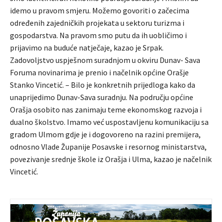
idemo u pravom smjeru. Možemo govoriti o začecima
određenih zajedničkih projekata u sektoru turizma i
gospodarstva. Na pravom smo putu da ih uobličimo i
prijavimo na buduće natječaje, kazao je Srpak.
Zadovoljstvo uspješnom suradnjom u okviru Dunav- Sava
Foruma novinarima je prenio i načelnik općine Orašje
Stanko Vincetić. – Bilo je konkretnih prijedloga kako da
unaprijedimo Dunav-Sava suradnju. Na području općine
Orašja osobito nas zanimaju teme ekonomskog razvoja i
dualno školstvo. Imamo već uspostavljenu komunikaciju sa
gradom Ulmom gdje je i dogovoreno na razini premijera,
odnosno Vlade Županije Posavske i resornog ministarstva,
povezivanje srednje škole iz Orašja i Ulma, kazao je načelnik
Vincetić.