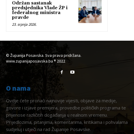
Održan sastanak
predsjednika Vlade ŽP i
federalnog ministra
pravde
23. srpnja 2026.
© Županija Posavska. Sva prava pridržana.
www.zupanijaposavska.ba ® 2022
O nama
Ovdje ćete pronaći najnovije vijesti, objave za medije,
govore i izjave premijera, provedbe političkih programa te
prijenose različitih događanja u realnom vremenu.
Prijedlozima, pitanjima, komentarima, kritikama i pohvalama
sudjeluj i utječi na rad Županije Posavske.