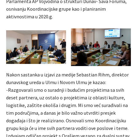
Parlamenta AP Vojvodina o strukturi Dunav- Sava Foruma,
osnivanju Koordinacijske grupe kao i planiranim
aktivnostima u 2020.g.
Nakon sastanka u izjavi za medije Sebastian Rihm, direktor
dunavskog ureda u Ulmu i Novom Ulmu je kazao:
-Razgovarali smo o suradnji i budućim projektima sa svih
deset partnera, uz ostalo o projektima iz oblasti kulture,
logistike, zaštite okoliša i drugim. Mi smo već surađivali na
tim područjima, a danas je bilo važno utvrditi presjek
događaja i što je realizirano. Osnovali smo Koordinacijsku
grupu koja će u ime svih partnera voditi ove poslove i teme.
Izdvajam odličan projekt s Orašjem vezano za dualni sustav