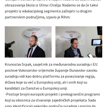
obrazovanja škola iz Ulma i Orašja. Nadamo se da će takvi
projekti iz edukacijskog segmenta zaživjeti i u drugim
partnerskim područjima, izjavio je Rihm.
Krunoslav Srpak, savjetnik za međunarodnu suradnju i EU
poslove Vukovarsko-srijemske županije Dunavsko-savsku
suradnju vidi kao dobru platformu za povezivanje regija,
država koje su već u Europskoj uniji, ali i onih koji su
kandidati za članstvo u Europskoj uniji.
-Postoje brojni europski projekti i prekogranični programi
koji su okosnica za stvaranje zajedničkih projekata. Sada
smo identificirali nekoliko područja suradnje i mislim da