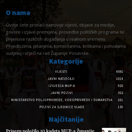
O nama
Ovdje ćete pronaći najnovije vijesti, objave za medije,
govore i izjave premijera, provedbe političkih programa te
prijenose različitih događanja u realnom vremenu.
Prijedlozima, pitanjima, komentarima, kritikama i pohvalama
sudjeluj i utječi na rad Županije Posavske.
Kategorije
VIJESTI
4591
JAVNI NATJEČAJI
1014
IZVJEŠĆA MUP-A
920
JAVNI POZIVI
352
MINISTARSTVO POLJOPRIVREDE, VODOPRIVREDE I ŠUMARSTVA
161
POZIVI ZA SJEDNICE VLADE
130
Najčitanije
Prisegu položilo 10 kadeta MUP-a Županije