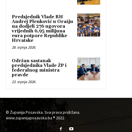
Predsjednik Vlade RH
Andrej Plenković u Orašju
na dodjeli 276 ugovora
vrijednih 6,95 milijuna
eura potpore Republike
Hrvatske
28. srpnja 2026.
Održan sastanak
predsjednika Vlade ŽP i
federalnog ministra
pravde
23. srpnja 2026.
© Županija Posavska. Sva prava pridržana.
www.zupanijaposavska.ba ® 2022