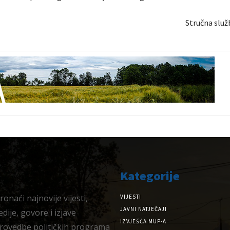
Stručna služ
Kategorije
onaći najnovije vijesti,
VIJESTI
JAVNI NATJEČAJI
dije, govore i izjave
IZVJEŠĆA MUP-A
provedbe političkih programa