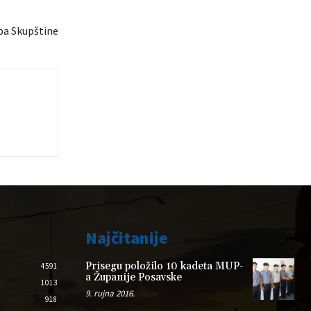
ba Skupštine
Najčitanije
Prisegu položilo 10 kadeta MUP-
4591
a Županije Posavske
1013
9. rujna 2016.
918