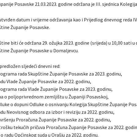
panije Posavske 21.03.2023. godine održana je III. sjednica Kolegij
 utvrđen datum i vrijeme održavanja kao i Prijedlog dnevnog reda IV
štine Županije Posavske.
tine biti će održana 29. ožujka 2023. godine (srijeda) u 10,00 sati u
štine Županije Posavske u Domaljevcu.
 predložen sljedeći dnevni red:
Programa rada Skupštine Županije Posavske za 2023. godinu,
radu Vlade Županije Posavske za 2022. godinu,
Programa rada Vlade Županije Posavske za 2023. godinu,
na o poljoprivrednom zemljištu u Županiji Posavskoj,
odluke o dopuni Odluke o osnivanju Kolegija Skupštine Županije Pos
radu Neovisnog odbora za izbor i reviziju za 2022. godinu,
izvršenju Proračuna Županije Posavske za 2022. godinu,
utrošku tekućih pričuva Proračuna Županije Posavske za 2022. godin
 o radu Općinskog suda u Orašju za 2022. godinu.