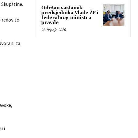
a Skupštine.
Održan sastanak
predsjednika Vlade ŽP i
federalnog ministra
. redovite
pravde
23. srpnja 2026.
 dvorani za
avske,
u i