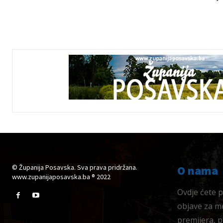
© Županija Posavska. Sva prava pridržana.
O nama
www.zupanijaposavska.ba ® 2022
Ovdje ćete pr
objave za me
premijera, 