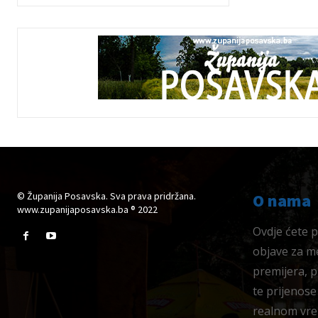
© Županija Posavska. Sva prava pridržana.
O nama
www.zupanijaposavska.ba ® 2022
Ovdje ćete pr
objave za me
premijera, 
te prijenose
realnom vre