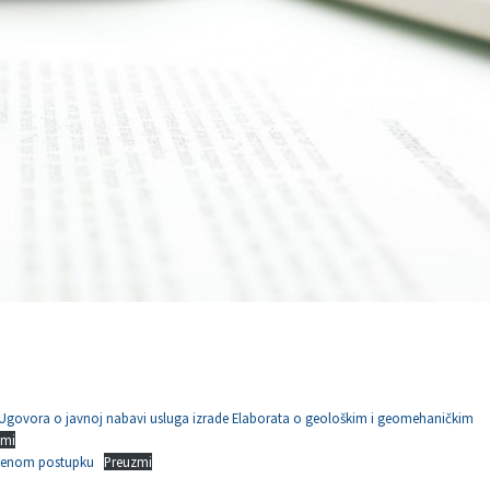
 Ugovora o javnoj nabavi usluga izrade Elaborata o geološkim i geomehaničkim
zmi
edenom postupku
Preuzmi