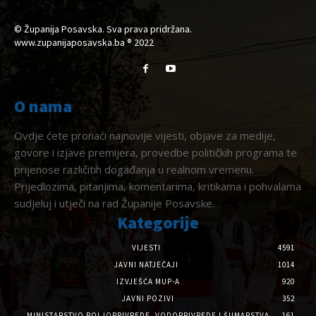
© Županija Posavska. Sva prava pridržana.
www.zupanijaposavska.ba ® 2022
O nama
Ovdje ćete pronaći najnovije vijesti, objave za medije,
govore i izjave premijera, provedbe političkih programa te
prijenose različitih događanja u realnom vremenu.
Prijedlozima, pitanjima, komentarima, kritikama i pohvalama
sudjeluj i utječi na rad Županije Posavske.
Kategorije
VIJESTI
4591
JAVNI NATJEČAJI
1014
IZVJEŠĆA MUP-A
920
JAVNI POZIVI
352
MINISTARSTVO POLJOPRIVREDE, VODOPRIVREDE I ŠUMARSTVA
161