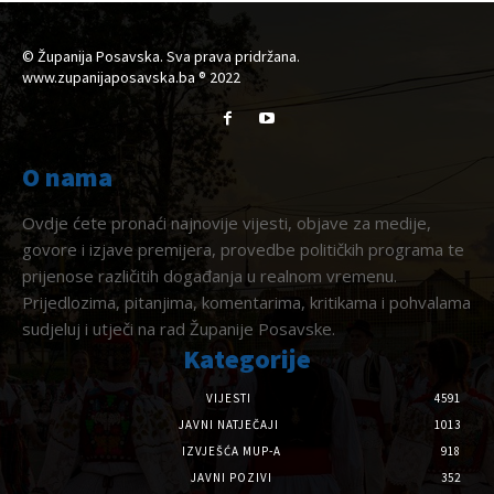
© Županija Posavska. Sva prava pridržana.
www.zupanijaposavska.ba ® 2022
O nama
Ovdje ćete pronaći najnovije vijesti, objave za medije,
govore i izjave premijera, provedbe političkih programa te
prijenose različitih događanja u realnom vremenu.
Prijedlozima, pitanjima, komentarima, kritikama i pohvalama
sudjeluj i utječi na rad Županije Posavske.
Kategorije
VIJESTI
4591
JAVNI NATJEČAJI
1013
IZVJEŠĆA MUP-A
918
JAVNI POZIVI
352