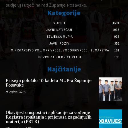
sudjeluj i utječi na rad Županije Posavske.
Kategorije
VIJESTI
4591
JAVNI NATJEČAJI
1013
IZVJEŠĆA MUP-A
918
JAVNI POZIVI
352
MINISTARSTVO POLJOPRIVREDE, VODOPRIVREDE I ŠUMARSTVA
161
POZIVI ZA SJEDNICE VLADE
130
Najčitanije
Prisegu položilo 10 kadeta MUP-a Županije
Posavske
9. rujna 2016.
Obavijest o uspostavi aplikacije za vođenje
Registra ispuštanja i prijenosa zagađujućih
materija (PRTR)