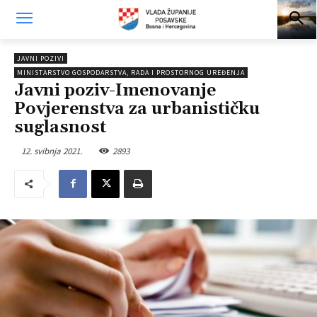
JAVNI POZIVI
MINISTARSTVO GOSPODARSTVA, RADA I PROSTORNOG UREĐENJA
Javni poziv-Imenovanje
Povjerenstva za urbanističku
suglasnost
12. svibnja 2021.
2893