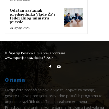
Održan sastanak
predsjednika Vlade ŽP i
federalnog ministra
pravde
23. srpnja 2026.
© Županija Posavska. Sva prava pridržana.
www.zupanijaposavska.ba ® 2022
O nama
Ovdje ćete pronaći najnovije vijesti, objave za medije,
govore i izjave premijera, provedbe političkih programa te
prijenose različitih događanja u realnom vremenu.
Prijedlozima, pitanjima, komentarima, kritikama i pohvalama