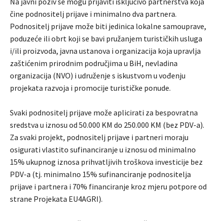
Na javni poziv se mogu prijaviti isključivo partnerstva koja
čine podnositelj prijave i minimalno dva partnera.
Podnositelj prijave može biti jedinica lokalne samouprave,
poduzeće ili obrt koji se bavi pružanjem turističkih usluga
i/ili proizvoda, javna ustanova i organizacija koja upravlja
zaštićenim prirodnim područjima u BiH, nevladina
organizacija (NVO) i udruženje s iskustvom u vođenju
projekata razvoja i promocije turističke ponude.
Svaki podnositelj prijave može aplicirati za bespovratna
sredstva u iznosu od 50.000 KM do 250.000 KM (bez PDV-a).
Za svaki projekt, podnositelj prijave i partneri moraju
osigurati vlastito sufinanciranje u iznosu od minimalno
15% ukupnog iznosa prihvatljivih troškova investicije bez
PDV-a (tj. minimalno 15% sufinanciranje podnositelja
prijave i partnera i 70% financiranje kroz mjeru potpore od
strane Projekata EU4AGRI).