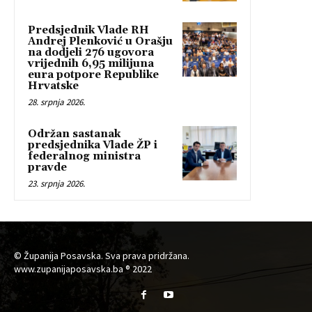
Predsjednik Vlade RH
Andrej Plenković u Orašju
na dodjeli 276 ugovora
vrijednih 6,95 milijuna
eura potpore Republike
Hrvatske
28. srpnja 2026.
Održan sastanak
predsjednika Vlade ŽP i
federalnog ministra
pravde
23. srpnja 2026.
© Županija Posavska. Sva prava pridržana.
www.zupanijaposavska.ba ® 2022