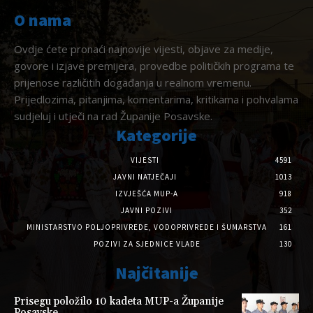
O nama
Ovdje ćete pronaći najnovije vijesti, objave za medije,
govore i izjave premijera, provedbe političkih programa te
prijenose različitih događanja u realnom vremenu.
Prijedlozima, pitanjima, komentarima, kritikama i pohvalama
sudjeluj i utječi na rad Županije Posavske.
Kategorije
VIJESTI
4591
JAVNI NATJEČAJI
1013
IZVJEŠĆA MUP-A
918
JAVNI POZIVI
352
MINISTARSTVO POLJOPRIVREDE, VODOPRIVREDE I ŠUMARSTVA
161
POZIVI ZA SJEDNICE VLADE
130
Najčitanije
Prisegu položilo 10 kadeta MUP-a Županije
Posavske