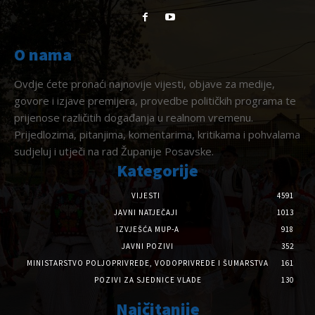
O nama
Ovdje ćete pronaći najnovije vijesti, objave za medije,
govore i izjave premijera, provedbe političkih programa te
prijenose različitih događanja u realnom vremenu.
Prijedlozima, pitanjima, komentarima, kritikama i pohvalama
sudjeluj i utječi na rad Županije Posavske.
Kategorije
VIJESTI
4591
JAVNI NATJEČAJI
1013
IZVJEŠĆA MUP-A
918
JAVNI POZIVI
352
MINISTARSTVO POLJOPRIVREDE, VODOPRIVREDE I ŠUMARSTVA
161
POZIVI ZA SJEDNICE VLADE
130
Najčitanije