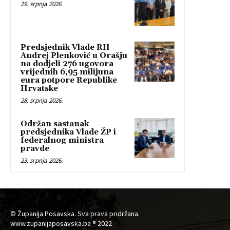
29. srpnja 2026.
Predsjednik Vlade RH
Andrej Plenković u Orašju
na dodjeli 276 ugovora
vrijednih 6,95 milijuna
eura potpore Republike
Hrvatske
28. srpnja 2026.
Održan sastanak
predsjednika Vlade ŽP i
federalnog ministra
pravde
23. srpnja 2026.
© Županija Posavska. Sva prava pridržana.
www.zupanijaposavska.ba ® 2022