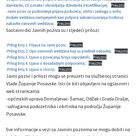
standarda, CE oznake i obnavljanja standarda (recertifikacije);
Preuzmi
-Javni poziv za podnošenje prijava poduzeća, obrta i zadruga u svrhu
dodjele sredstava namijenjenih kao potpora subvencioniranja troškova
nabavke osnovnih sredstava;
Preuzmi
Sastavni dio Javnih poziva su i sljedeći prilozi:
-Prilog broj 1. Prijava na Javni poziv;
Preuzmi
-Prilog broj 2. Opis osnovnih sredstava koji su predmet nabavke;
Preuzmi
-Prilog broj 3. Izjava o povećanju broja zaposlenih;
Preuzmi
-Prilog broj 4. Izjava o dosadašnjim potporama;
Preuzmi
-Prilog broj 5. Izjava o izvozu;
Preuzmi
Javni pozivi i prilozi mogu se preuzeti na službenoj stranici
Vlade Županije Posavske. Isti će biti objavljeni na oglasnim i
web stranicama:
-općinskih uprava Domaljevac-Šamac, Odžak i Grada Orašje,
-udrugama poduzetnika i obrtnika na području Županije
Posavske.
Sve informacije u vezi sa Javnim pozivima se mogu dobiti na