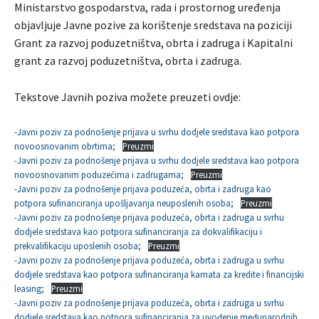
Ministarstvo gospodarstva, rada i prostornog uređenja
objavljuje Javne pozive za korištenje sredstava na poziciji
Grant za razvoj poduzetništva, obrta i zadruga i Kapitalni
grant za razvoj poduzetništva, obrta i zadruga.
Tekstove Javnih poziva možete preuzeti ovdje:
-Javni poziv za podnošenje prijava u svrhu dodjele sredstava kao potpora
novoosnovanim obrtima;
Preuzmi
-Javni poziv za podnošenje prijava u svrhu dodjele sredstava kao potpora
novoosnovanim poduzećima i zadrugama;
Preuzmi
-Javni poziv za podnošenje prijava poduzeća, obrta i zadruga kao
potpora sufinanciranja upošljavanja neuposlenih osoba;
Preuzmi
-Javni poziv za podnošenje prijava poduzeća, obrta i zadruga u svrhu
dodjele sredstava kao potpora sufinanciranja za dokvalifikaciju i
prekvalifikaciju uposlenih osoba;
Preuzmi
-Javni poziv za podnošenje prijava poduzeća, obrta i zadruga u svrhu
dodjele sredstava kao potpora sufinanciranja kamata za kredite i financijski
leasing;
Preuzmi
-Javni poziv za podnošenje prijava poduzeća, obrta i zadruga u svrhu
dodjele sredstava kao potpora sufinanciranja za uvođenje međunarodnih