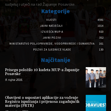
sudjeluj i utječi na rad Županije Posavske.
Kategorije
VIJESTI
4591
JAVNI NATJEČAJI
1014
IZVJEŠĆA MUP-A
920
JAVNI POZIVI
352
MINISTARSTVO POLJOPRIVREDE, VODOPRIVREDE I ŠUMARSTVA
161
POZIVI ZA SJEDNICE VLADE
130
Najčitanije
Prisegu položilo 10 kadeta MUP-a Županije
Posavske
9. rujna 2016.
Obavijest o uspostavi aplikacije za vođenje
Registra ispuštanja i prijenosa zagađujućih
materija (PRTR)