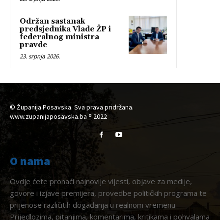
Održan sastanak
predsjednika Vlade ŽP i
federalnog ministra
pravde
23. srpnja 2026.
© Županija Posavska. Sva prava pridržana.
www.zupanijaposavska.ba ® 2022
O nama
Ovdje ćete pronaći najnovije vijesti, objave za medije,
govore i izjave premijera, provedbe političkih programa te
prijenose različitih događanja u realnom vremenu.
Prijedlozima, pitanjima, komentarima, kritikama i pohvalama