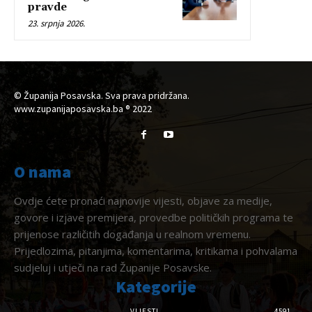
pravde
23. srpnja 2026.
© Županija Posavska. Sva prava pridržana.
www.zupanijaposavska.ba ® 2022
O nama
Ovdje ćete pronaći najnovije vijesti, objave za medije,
govore i izjave premijera, provedbe političkih programa te
prijenose različitih događanja u realnom vremenu.
Prijedlozima, pitanjima, komentarima, kritikama i pohvalama
sudjeluj i utječi na rad Županije Posavske.
Kategorije
VIJESTI
4591