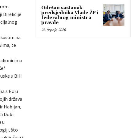
trom
Održan sastanak
predsjednika Vlade ŽP i
 Direkcije
federalnog ministra
ecijalnog
pravde
23. srpnja 2026.
fokusom na
vima, te
sudionicima
šef
cuske u BiH
ma s EU u
ojih država
ir Habijan,
i Dobi.
e u
giji, što
 uključuje i