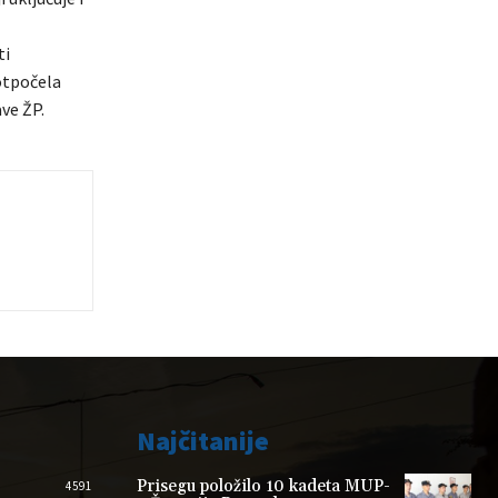
ti
 otpočela
ave ŽP.
Najčitanije
Prisegu položilo 10 kadeta MUP-
4591