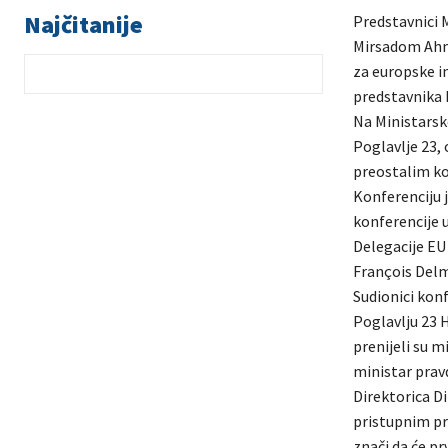
Najčitanije
Predstavnici 
Mirsadom Ahme
za europske in
predstavnika 
Na Ministarsk
Poglavlje 23,
preostalim ko
Konferenciju j
konferencije 
Delegacije EU
François Delm
Sudionici konf
Poglavlju 23 
prenijeli su m
ministar pravd
Direktorica Di
pristupnim pr
znači da će pr