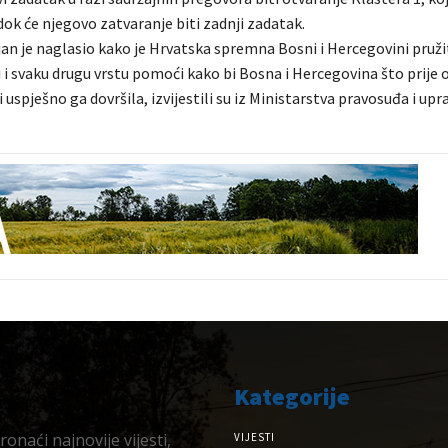
dok će njegovo zatvaranje biti zadnji zadatak.
jan je naglasio kako je Hrvatska spremna Bosni i Hercegovini pruži
 i svaku drugu vrstu pomoći kako bi Bosna i Hercegovina što prije
 uspješno ga dovršila, izvijestili su iz Ministarstva pravosuđa i upr
Kategorije
onaći najnovije vijesti,
VIJESTI