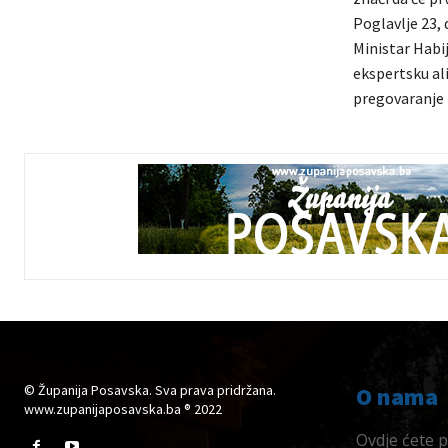
Poglavlje 23, 
Ministar Habi
ekspertsku ali
pregovaranje i
© Županija Posavska. Sva prava pridržana.
O nama
www.zupanijaposavska.ba ® 2022
Ovdje ćete pr