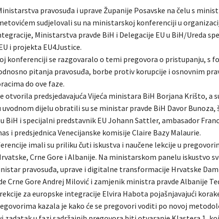
Ministarstva pravosuđa i uprave Županije Posavske na čelu s minis
tovićem sudjelovali su na ministarskoj konferenciji u organizaciji
tegracije, Ministarstva pravde BiH i Delegacije EU u BiH/Ureda sp
EU i projekta EU4Justice.
oj konferenciji se razgovaralo o temi pregovora o pristupanju, s 
 odnosno pitanja pravosuđa, borbe protiv korupcije i osnovnim pra
racima do ove faze.
e otvorila predsjedavajuća Vijeća ministara BiH Borjana Krišto, a 
u uvodnom dijelu obratili su se ministar pravde BiH Davor Bunoza, 
 u BiH i specijalni predstavnik EU Johann Sattler, ambasador Fran
as i predsjednica Venecijanske komisije Claire Bazy Malaurie.
erencije imali su priliku čuti iskustva i naučene lekcije u pregovori
Hrvatske, Crne Gore i Albanije. Na ministarskom panelu iskustvo sv
inistar pravosuđa, uprave i digitalne transformacije Hrvatske Dam
e Crne Gore Andrej Milović i zamjenik ministra pravde Albanije Ted
rekcije za europske integracije Elvira Habota pojašnjavajući korak
egovorima kazala je kako će se pregovori voditi po novoj metodolo
vi zadatak u fazi sadržajnih pregovora biti otvaranje Klastera 1, koji