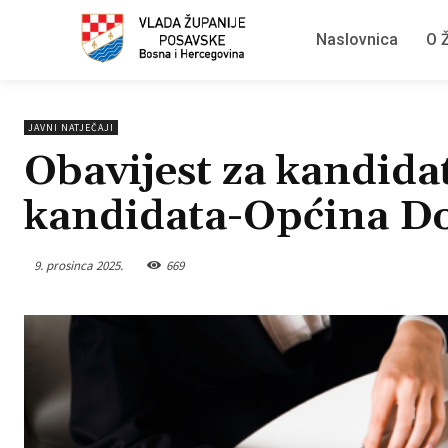
Naslovnica
O Ž
JAVNI NATJEČAJI
Obavijest za kandidat
kandidata-Općina D
9. prosinca 2025.
669