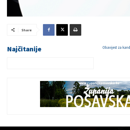
Share
Najčitanije
Obavijest za kand