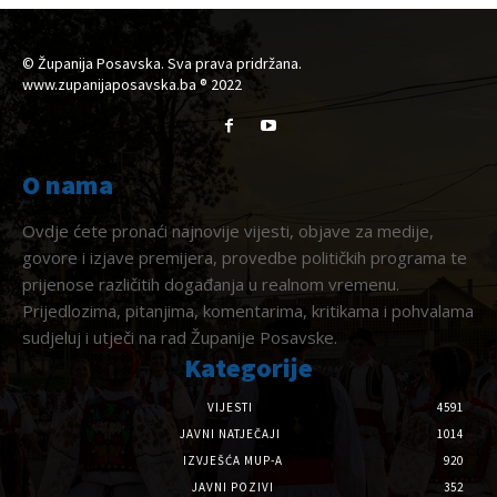
© Županija Posavska. Sva prava pridržana.
www.zupanijaposavska.ba ® 2022
O nama
Ovdje ćete pronaći najnovije vijesti, objave za medije,
govore i izjave premijera, provedbe političkih programa te
prijenose različitih događanja u realnom vremenu.
Prijedlozima, pitanjima, komentarima, kritikama i pohvalama
sudjeluj i utječi na rad Županije Posavske.
Kategorije
VIJESTI
4591
JAVNI NATJEČAJI
1014
IZVJEŠĆA MUP-A
920
JAVNI POZIVI
352