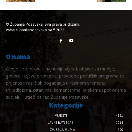
© Županija Posavska. Sva prava pridržana.
www.zupanijaposavska.ba ® 2022
O nama
Ovdje ćete pronaći najnovije vijesti, objave za medije,
govore i izjave premijera, provedbe političkih programa te
prijenose različitih događanja u realnom vremenu.
Prijedlozima, pitanjima, komentarima, kritikama i pohvalama
sudjeluj i utječi na rad Županije Posavske.
Kategorije
VIJESTI
4591
JAVNI NATJEČAJI
1014
IZVJEŠĆA MUP-A
920