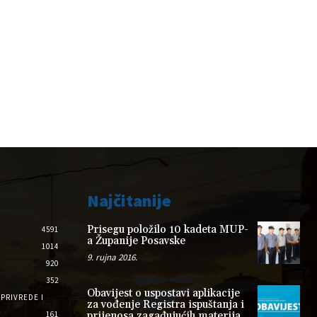
Najčitanije
Prisegu položilo 10 kadeta MUP-
4591
a Županije Posavske
1014
9. rujna 2016.
920
352
Obavijest o uspostavi aplikacije
PRIVREDE I
za vođenje Registra ispuštanja i
161
prijenosa zagađujućih materija