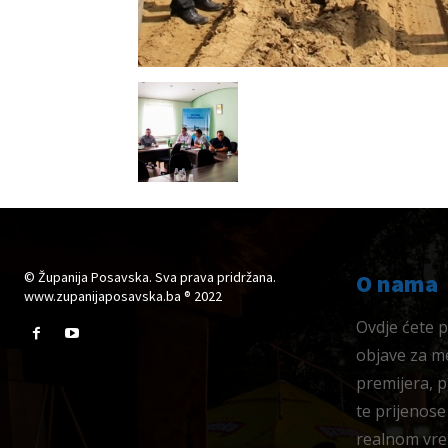
© Županija Posavska. Sva prava pridržana.
O nama
www.zupanijaposavska.ba ® 2022
Ovdje ćete pr
objave za me
premijera, 
te prijenose
realnom vre