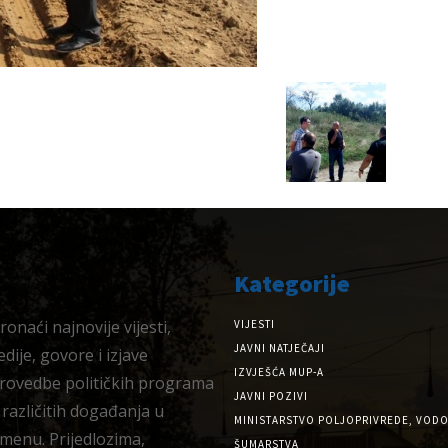
Kategorije
onaći najnovije vijesti,
VIJESTI
JAVNI NATJEČAJI
dije, govore i izjave
IZVJEŠĆA MUP-A
provedbe političkih programa
JAVNI POZIVI
 različitih događanja u
MINISTARSTVO POLJOPRIVREDE, VODO
menu. Prijedlozima,
ŠUMARSTVA