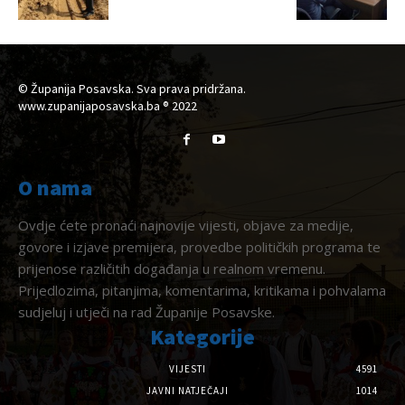
© Županija Posavska. Sva prava pridržana.
www.zupanijaposavska.ba ® 2022
O nama
Ovdje ćete pronaći najnovije vijesti, objave za medije,
govore i izjave premijera, provedbe političkih programa te
prijenose različitih događanja u realnom vremenu.
Prijedlozima, pitanjima, komentarima, kritikama i pohvalama
sudjeluj i utječi na rad Županije Posavske.
Kategorije
VIJESTI
4591
JAVNI NATJEČAJI
1014