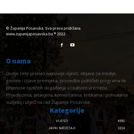
© Županija Posavska. Sva prava pridržana.
www.zupanijaposavska.ba ® 2022
O nama
Ovdje ćete pronaći najnovije vijesti, objave za medije,
govore i izjave premijera, provedbe političkih programa te
prijenose različitih događanja u realnom vremenu.
Prijedlozima, pitanjima, komentarima, kritikama i pohvalama
sudjeluj i utječi na rad Županije Posavske.
Kategorije
VIJESTI
4591
JAVNI NATJEČAJI
1014