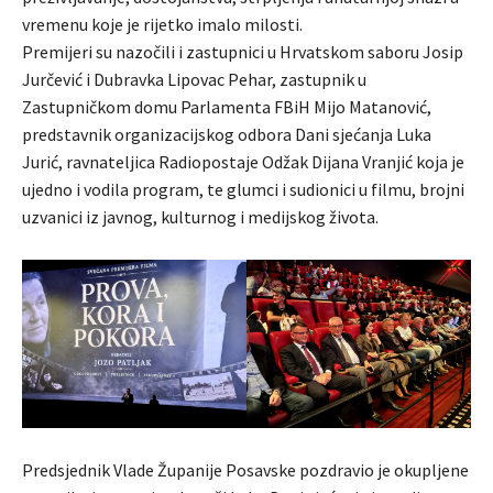
vremenu koje je rijetko imalo milosti.
Premijeri su nazočili i zastupnici u Hrvatskom saboru Josip
Jurčević i Dubravka Lipovac Pehar, zastupnik u
Zastupničkom domu Parlamenta FBiH Mijo Matanović,
predstavnik organizacijskog odbora Dani sjećanja Luka
Jurić, ravnateljica Radiopostaje Odžak Dijana Vranjić koja je
ujedno i vodila program, te glumci i sudionici u filmu, brojni
uzvanici iz javnog, kulturnog i medijskog života.
Predsjednik Vlade Županije Posavske pozdravio je okupljene