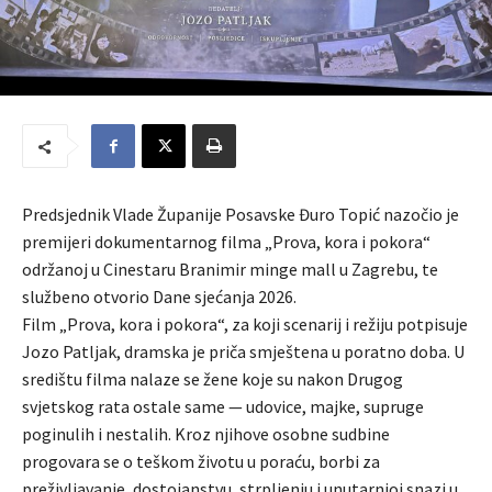
Predsjednik Vlade Županije Posavske Đuro Topić nazočio je
premijeri dokumentarnog filma „Prova, kora i pokora“
održanoj u Cinestaru Branimir minge mall u Zagrebu, te
službeno otvorio Dane sjećanja 2026.
Film „Prova, kora i pokora“, za koji scenarij i režiju potpisuje
Jozo Patljak, dramska je priča smještena u poratno doba. U
središtu filma nalaze se žene koje su nakon Drugog
svjetskog rata ostale same — udovice, majke, supruge
poginulih i nestalih. Kroz njihove osobne sudbine
progovara se o teškom životu u poraću, borbi za
preživljavanje, dostojanstvu, strpljenju i unutarnjoj snazi u