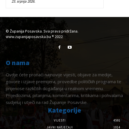
23. srpnja 2026.
© Županija Posavska. Sva prava pridržana.
www.zupanijaposavska.ba ® 2022
O nama
Ovdje ćete pronaći najnovije vijesti, objave za medije,
govore i izjave premijera, provedbe političkih programa te
prijenose različitih događanja u realnom vremenu.
Prijedlozima, pitanjima, komentarima, kritikama i pohvalama
sudjeluj i utječi na rad Županije Posavske.
Kategorije
VIJESTI
4591
JAVNI NATJEČAJI
1014