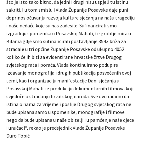
što je isto tako bitno, da jedni i drugi nisu uspjeli tu istinu
sakriti. I u tom smislu i Vlada Županije Posavske daje puni
doprinos očuvanju razvoja kulture sjećanja na našu tragediju
i naše nedaće koje su nas zadesile. Sufinancirali smo
izgradnju spomenika u Posavskoj Mahali, te groblje mira u
Bilama gdje smo sufinancirali postavljanje 3543 križa za
stradale u tri općine Županije Posavske od ukupno 4052
koliko će ih biti za evidentirane hrvatske žrtve Drugog
svjetskog rata i poraća. Vlada kontinuirano podupire
izdavanje monografija i drugih publikacija posvećenih ovoj
temi, kao i organizaciju manifestacije Dani sjećanja u
Posavskoj Mahali te produkciju dokumentarnih filmova koji
svjedoče o stradanju hrvatskog naroda. Sve ovo radimo da
istina o nama za vrijeme i poslije Drugog svjetskog rata ne
bude upisana samo u spomenike, monografije i filmove
nego da bude upisana u naše obitelji i u pamćenje naše djece
i unučadi“, rekao je predsjednik Vlade Županije Posavske
Đuro Topić.