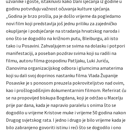
uzvanike i goste, istaknuvši kako Dani sjećanja iz godine u
godinu potvrđuju važnost očuvanja kulture sjećanja.
„Godina je brzo prošla, pa je došlo vrijeme da pogledamo
novi film koji predstavlja još jednu priliku za zajedničko
okupljanje i podsjećanje na stradanja hrvatskog naroda i
ono što se dogodilo na križnom putu, Bleiburgu, ali isto
tako i u Posavini. Zahvaljujem se svima na dolasku i potpori
manifestaciji, a poseban pozdrav svima koji su radili na
filmu, autoru filma gospodinu Patljaku, Luki Juriću,
članovima organizacijskog odbora i glumcima amaterima
koji su dali svoj doprinos nastanku filma. Vlada Županije
Posavske je s ponosom preuzela pokroviteljstvo nad ovim,
kao i prošlogodišnjim dokumentarnim filmom. Referirat ću
se na propovijed biskupa Bogdana, koji je održao u Macelju
prije par dana, kada je napravio paralelu s onima što se
dogodilo u vrijeme Kristove muke i vrijeme 50 godina nakon
Drugog svjetskog rata. I jedno i drugo je bilo vrijeme kada je
bilo zabranjeno govoriti istinu i reći što se dogodilo i ono