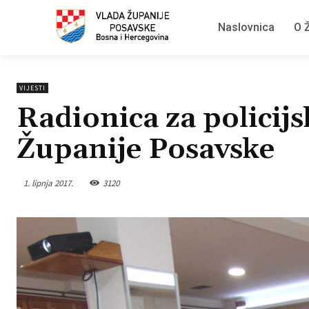
Naslovnica
O Ž
VIJESTI
Radionica za policij
Županije Posavske
1. lipnja 2017.
3120