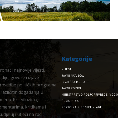
Kategorije
onaći najnovije vijesti,
VIJESTI
JAVNI NATJEČAJI
dije, govore i izjave
IZVJEŠĆA MUP-A
provedbe političkih programa
JAVNI POZIVI
 različitih događanja u
MINISTARSTVO POLJOPRIVREDE, VODO
menu. Prijedlozima,
ŠUMARSTVA
omentarima, kritikama i
POZIVI ZA SJEDNICE VLADE
djeluj i utječi na rad