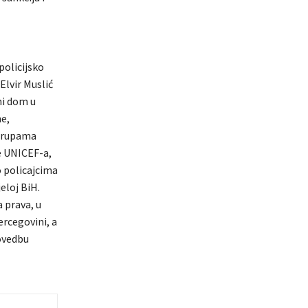
policijsko
Elvir Muslić
ni dom u
ne,
 grupama
e UNICEF-a,
o policajcima
eloj BiH.
 prava, u
ercegovini, a
rovedbu