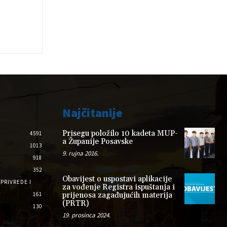
Najčitanije
Prisegu položilo 10 kadeta MUP-
4591
a Županije Posavske
1013
9. rujna 2016.
918
352
Obavijest o uspostavi aplikacije
PRIVREDE I
za vođenje Registra ispuštanja i
161
prijenosa zagađujućih materija
(PRTR)
130
19. prosinca 2024.