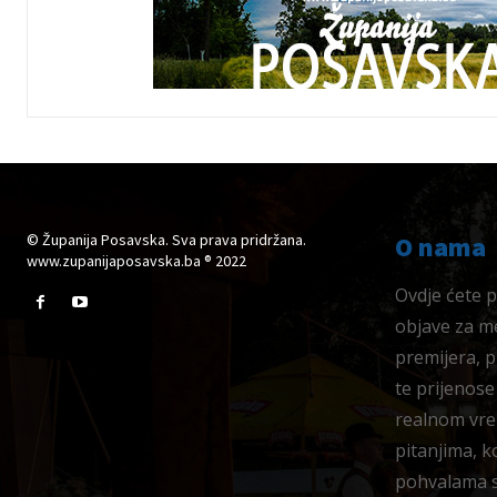
© Županija Posavska. Sva prava pridržana.
O nama
www.zupanijaposavska.ba ® 2022
Ovdje ćete pr
objave za me
premijera, 
te prijenose
realnom vre
pitanjima, k
pohvalama su