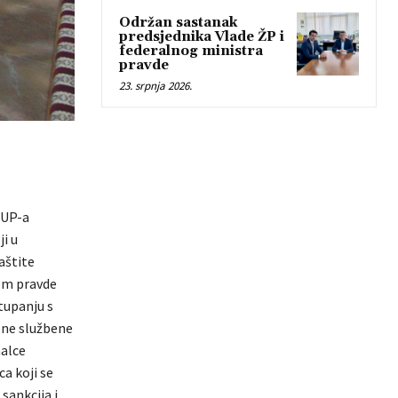
Održan sastanak
predsjednika Vlade ŽP i
federalnog ministra
pravde
23. srpnja 2026.
MUP-a
i u
aštite
vom pravde
stupanju s
tene službene
nalce
a koji se
sankcija i