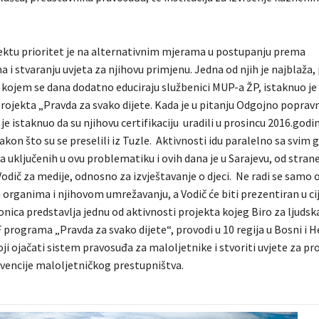
ktu prioritet je na alternativnim mjerama u postupanju prema
 i stvaranju uvjeta za njihovu primjenu. Jedna od njih je najblaža, 
 kojem se dana dodatno educiraju službenici MUP-a ŽP, istaknuo je 
rojekta „Pravda za svako dijete. Kada je u pitanju Odgojno poprav
 je istaknuo da su njihovu certifikaciju uradili u prosincu 2016.godi
kon što su se preselili iz Tuzle. Aktivnosti idu paralelno sa svim
 uključenih u ovu problematiku i ovih dana je u Sarajevu, od stran
odič za medije, odnosno za izvještavanje o djeci. Ne radi se samo 
organima i njihovom umrežavanju, a Vodič će biti prezentiran u cij
nica predstavlja jednu od aktivnosti projekta kojeg Biro za ljudska
programa „Pravda za svako dijete“, provodi u 10 regija u Bosni i H
ji ojačati sistem pravosuđa za maloljetnike i stvoriti uvjete za p
encije maloljetničkog prestupništva.