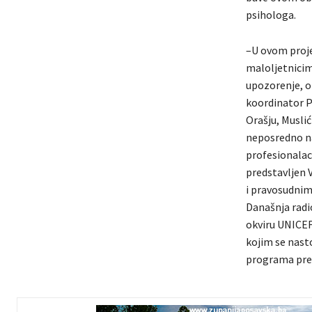
psihologa.
–U ovom proje
maloljetnicima
upozorenje, o
koordinator P
Orašju, Muslić
neposredno na
profesionalaca
predstavljen V
i pravosudnim 
Današnja radio
okviru UNICEF 
kojim se nasto
programa prev