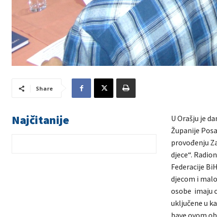
Share
Najčitanije
U Orašju je d
Županije Posa
provođenju Za
djece“. Radion
Federacije BiH
djecom i malol
osobe imaju ce
uključene u k
bave ovom obla