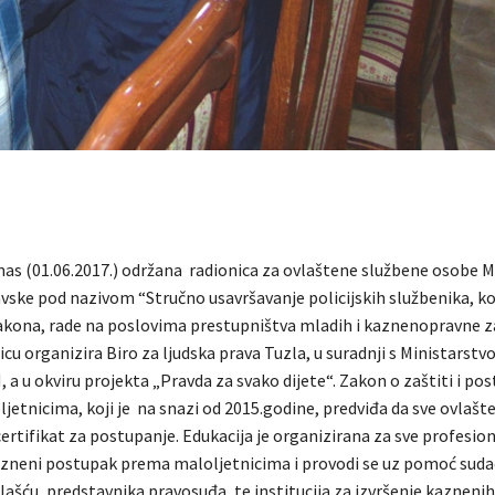
anas (01.06.2017.) održana radionica za ovlaštene službene osobe 
vske pod nazivom “Stručno usavršavanje policijskih službenika, koj
kona, rade na poslovima prestupništva mladih i kaznenopravne z
icu organizira Biro za ljudska prava Tuzla, u suradnji s Ministarst
, a u okviru projekta „Pravda za svako dijete“. Zakon o zaštiti i po
jetnicima, koji je na snazi od 2015.godine, predviđa da sve ovlaš
rtifikat za postupanje. Edukacija je organizirana za sve profesio
azneni postupak prema maloljetnicima i provodi se uz pomoć sudac
šću, predstavnika pravosuđa, te institucija za izvršenje kaznenih 