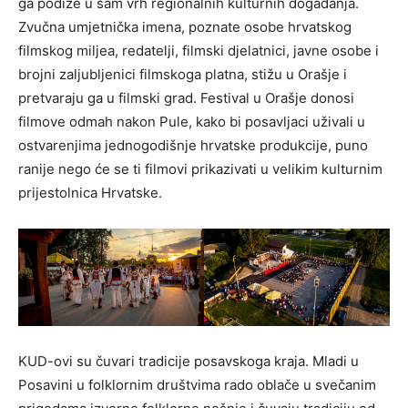
ga podiže u sam vrh regionalnih kulturnih događanja.
Zvučna umjetnička imena, poznate osobe hrvatskog
filmskog miljea, redatelji, filmski djelatnici, javne osobe i
brojni zaljubljenici filmskoga platna, stižu u Orašje i
pretvaraju ga u filmski grad. Festival u Orašje donosi
filmove odmah nakon Pule, kako bi posavljaci uživali u
ostvarenjima jednogodišnje hrvatske produkcije, puno
ranije nego će se ti filmovi prikazivati u velikim kulturnim
prijestolnica Hrvatske.
KUD-ovi su čuvari tradicije posavskoga kraja. Mladi u
Posavini u folklornim društvima rado oblače u svečanim