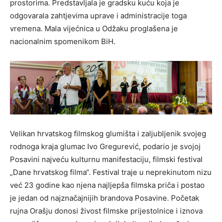
prostorima. Predstavljala je gradsku kuću koja je
odgovarala zahtjevima uprave i administracije toga
vremena. Mala vijećnica u Odžaku proglašena je
nacionalnim spomenikom BiH.
Velikan hrvatskog filmskog glumišta i zaljubljenik svojeg
rodnoga kraja glumac Ivo Gregurević, podario je svojoj
Posavini najveću kulturnu manifestaciju, filmski festival
„Dane hrvatskog filma“. Festival traje u neprekinutom nizu
već 23 godine kao njena najljepša filmska priča i postao
je jedan od najznačajnijih brandova Posavine. Početak
rujna Orašju donosi živost filmske prijestolnice i iznova