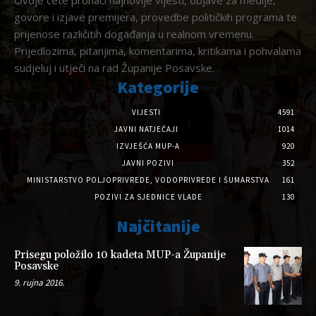
govore i izjave premijera, provedbe političkih programa te
prijenose različitih događanja u realnom vremenu.
Prijedlozima, pitanjima, komentarima, kritikama i pohvalama
sudjeluj i utječi na rad Županije Posavske.
Kategorije
VIJESTI
4591
JAVNI NATJEČAJI
1014
IZVJEŠĆA MUP-A
920
JAVNI POZIVI
352
MINISTARSTVO POLJOPRIVREDE, VODOPRIVREDE I ŠUMARSTVA
161
POZIVI ZA SJEDNICE VLADE
130
Najčitanije
Prisegu položilo 10 kadeta MUP-a Županije
Posavske
9. rujna 2016.