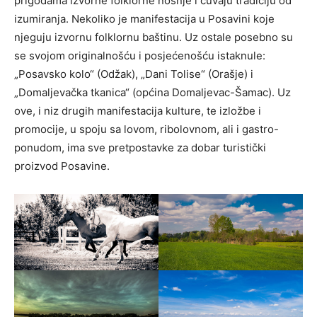
prigodama izvorne folklorne nošnje i čuvaju tradiciju od
izumiranja. Nekoliko je manifestacija u Posavini koje
njeguju izvornu folklornu baštinu. Uz ostale posebno su
se svojom originalnošću i posjećenošću istaknule:
„Posavsko kolo“ (Odžak), „Dani Tolise“ (Orašje) i
„Domaljevačka tkanica“ (općina Domaljevac-Šamac). Uz
ove, i niz drugih manifestacija kulture, te izložbe i
promocije, u spoju sa lovom, ribolovnom, ali i gastro-
ponudom, ima sve pretpostavke za dobar turistički
proizvod Posavine.