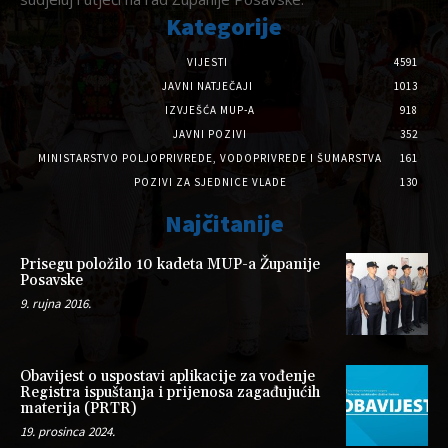
Kategorije
VIJESTI
4591
JAVNI NATJEČAJI
1013
IZVJEŠĆA MUP-A
918
JAVNI POZIVI
352
MINISTARSTVO POLJOPRIVREDE, VODOPRIVREDE I ŠUMARSTVA
161
POZIVI ZA SJEDNICE VLADE
130
Najčitanije
Prisegu položilo 10 kadeta MUP-a Županije
Posavske
9. rujna 2016.
Obavijest o uspostavi aplikacije za vođenje
Registra ispuštanja i prijenosa zagađujućih
materija (PRTR)
19. prosinca 2024.