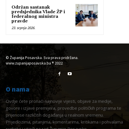
Održan sastanak
predsjednika Vlade ŽP i
federalnog ministra
pravde
23. srpnja 2026.
© Županija Posavska. Sva prava pridržana.
www.zupanijaposavska.ba ® 2022
O nama
Ovdje ćete pronaći najnovije vijesti, objave za medije,
govore i izjave premijera, provedbe političkih programa te
prijenose različitih događanja u realnom vremenu.
Prijedlozima, pitanjima, komentarima, kritikama i pohvalama
sudjeluj i utječi na rad Županije Posavske.