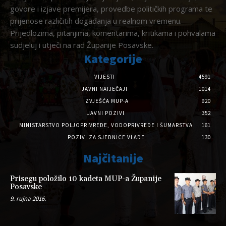
govore i izjave premijera, provedbe političkih programa te
prijenose različitih događanja u realnom vremenu.
Prijedlozima, pitanjima, komentarima, kritikama i pohvalama
sudjeluj i utječi na rad Županije Posavske.
Kategorije
VIJESTI
4591
JAVNI NATJEČAJI
1014
IZVJEŠĆA MUP-A
920
JAVNI POZIVI
352
MINISTARSTVO POLJOPRIVREDE, VODOPRIVREDE I ŠUMARSTVA
161
POZIVI ZA SJEDNICE VLADE
130
Najčitanije
Prisegu položilo 10 kadeta MUP-a Županije
Posavske
9. rujna 2016.