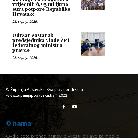
vrijednih 6,95 milijuna
eura potpore Republike
Hrvatske
28. srpnja 2026.
Održan sastanak
predsjednika Vlade ŽP i
federalnog ministra
pravde
23. srpnja 2026.
© Županija Posavska. Sva prava pridržana.
www.zupanijaposavska.ba ® 2022
O nama
Ovdje ćete pronaći najnovije vijesti, objave za medije,