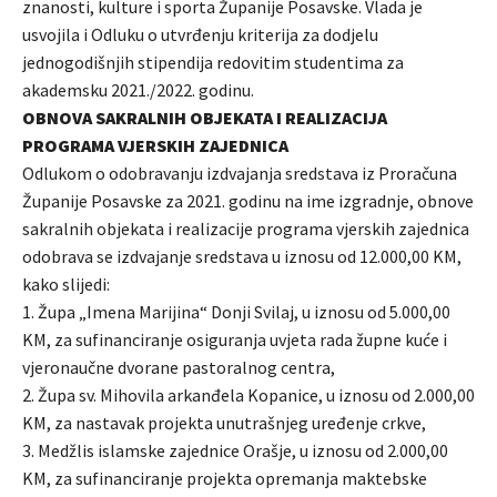
znanosti, kulture i sporta Županije Posavske. Vlada je
usvojila i Odluku o utvrđenju kriterija za dodjelu
jednogodišnjih stipendija redovitim studentima za
akademsku 2021./2022. godinu.
OBNOVA SAKRALNIH OBJEKATA I REALIZACIJA
PROGRAMA VJERSKIH ZAJEDNICA
Odlukom o odobravanju izdvajanja sredstava iz Proračuna
Županije Posavske za 2021. godinu na ime izgradnje, obnove
sakralnih objekata i realizacije programa vjerskih zajednica
odobrava se izdvajanje sredstava u iznosu od 12.000,00 KM,
kako slijedi:
1. Župa „Imena Marijina“ Donji Svilaj, u iznosu od 5.000,00
KM, za sufinanciranje osiguranja uvjeta rada župne kuće i
vjeronaučne dvorane pastoralnog centra,
2. Župa sv. Mihovila arkanđela Kopanice, u iznosu od 2.000,00
KM, za nastavak projekta unutrašnjeg uređenje crkve,
3. Medžlis islamske zajednice Orašje, u iznosu od 2.000,00
KM, za sufinanciranje projekta opremanja maktebske