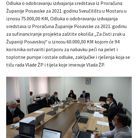
Odluka o odobravanju izdvajanja sredstava iz Proračuna
Županije Posavske za 2021. godinu Sveučilištu u Mostaru u
iznosu 75.000,00 KM, Odluka o odobravanju izdvajanja
sredstava iz Proračuna Županije Posavske za 2021. godinu
za sufinanciranje projekta zaštite okoliša „Za čisti zrak u
Županiji Posavskoj“ u iznosu 60.000,00 KM kojom će 94
korisnika ostvariti potporu za nabavku peći na pelet i
toplotne pumpe i ostale odluke, zaključke i rješenja koja se
tiču rada Vlade ŽP i tijela koje imenuje Vlada ŽP.