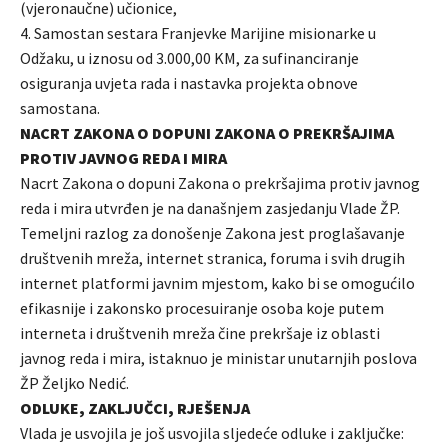
(vjeronaučne) učionice,
4. Samostan sestara Franjevke Marijine misionarke u
Odžaku, u iznosu od 3.000,00 KM, za sufinanciranje
osiguranja uvjeta rada i nastavka projekta obnove
samostana.
NACRT ZAKONA O DOPUNI ZAKONA O PREKRŠAJIMA
PROTIV JAVNOG REDA I MIRA
Nacrt Zakona o dopuni Zakona o prekršajima protiv javnog
reda i mira utvrđen je na današnjem zasjedanju Vlade ŽP.
Temeljni razlog za donošenje Zakona jest proglašavanje
društvenih mreža, internet stranica, foruma i svih drugih
internet platformi javnim mjestom, kako bi se omogućilo
efikasnije i zakonsko procesuiranje osoba koje putem
interneta i društvenih mreža čine prekršaje iz oblasti
javnog reda i mira, istaknuo je ministar unutarnjih poslova
ŽP Željko Nedić.
ODLUKE, ZAKLJUČCI, RJEŠENJA
Vlada je usvojila je još usvojila sljedeće odluke i zaključke: