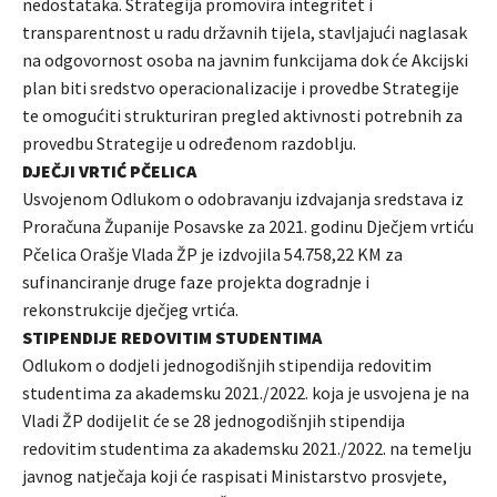
nedostataka. Strategija promovira integritet i
transparentnost u radu državnih tijela, stavljajući naglasak
na odgovornost osoba na javnim funkcijama dok će Akcijski
plan biti sredstvo operacionalizacije i provedbe Strategije
te omogućiti strukturiran pregled aktivnosti potrebnih za
provedbu Strategije u određenom razdoblju.
DJEČJI VRTIĆ PČELICA
Usvojenom Odlukom o odobravanju izdvajanja sredstava iz
Proračuna Županije Posavske za 2021. godinu Dječjem vrtiću
Pčelica Orašje Vlada ŽP je izdvojila 54.758,22 KM za
sufinanciranje druge faze projekta dogradnje i
rekonstrukcije dječjeg vrtića.
STIPENDIJE REDOVITIM STUDENTIMA
Odlukom o dodjeli jednogodišnjih stipendija redovitim
studentima za akademsku 2021./2022. koja je usvojena je na
Vladi ŽP dodijelit će se 28 jednogodišnjih stipendija
redovitim studentima za akademsku 2021./2022. na temelju
javnog natječaja koji će raspisati Ministarstvo prosvjete,