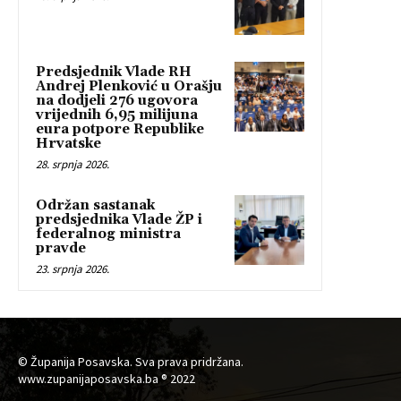
Predsjednik Vlade RH
Andrej Plenković u Orašju
na dodjeli 276 ugovora
vrijednih 6,95 milijuna
eura potpore Republike
Hrvatske
28. srpnja 2026.
Održan sastanak
predsjednika Vlade ŽP i
federalnog ministra
pravde
23. srpnja 2026.
© Županija Posavska. Sva prava pridržana.
www.zupanijaposavska.ba ® 2022