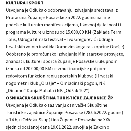
KULTURA I SPORT
Usvojena je Odluka o odobravanju izdvajanja sredstava iz
Proračuna Županije Posavske za 2022. godinu na ime
podrške kulturnim manifestacijama, likovnoj djelatnosti i
programa kulture u iznosu od 15.000,00 KM (Zaklada Terra
Tolis, Udruga filmski festival – Ivo Gregurević i Udruga
hrvatskih vojnih invalida Domovinskoga rata općine Orašje).
Odobreno je proračunsko izdvajanje Ministarstvu prosvjete,
znanosti, kulture i sporta Županije Posavske u ukupnom
iznosu od 20.000,00 KM u svrhu financijske potpore
redovitom funkcioniranju sportskih klubova (Hrvatski
nogometni klub „Orašje“ – Omladinski pogon, NK
„Dinamo“ Donja Mahala i NK „Odžak 102“).
OSNIVAČKA SKUPŠTINA TURISTIČKE ZAJEDNICE ŽP
Usvojena je Odluka o sazivanju osnivačke Skupštine
Turističke zajednice Županije Posavske (28.06.2022. godine)
u 14 h, u Odžaku. Skupština Županije Posavske na XXV.
sjednici održanoj dana 19.01.2022. usvojila je Zakon o