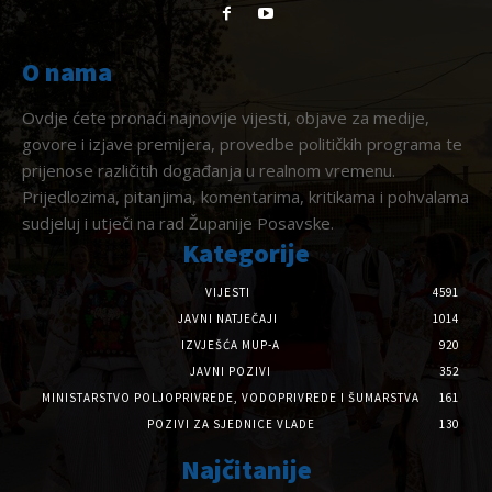
O nama
Ovdje ćete pronaći najnovije vijesti, objave za medije,
govore i izjave premijera, provedbe političkih programa te
prijenose različitih događanja u realnom vremenu.
Prijedlozima, pitanjima, komentarima, kritikama i pohvalama
sudjeluj i utječi na rad Županije Posavske.
Kategorije
VIJESTI
4591
JAVNI NATJEČAJI
1014
IZVJEŠĆA MUP-A
920
JAVNI POZIVI
352
MINISTARSTVO POLJOPRIVREDE, VODOPRIVREDE I ŠUMARSTVA
161
POZIVI ZA SJEDNICE VLADE
130
Najčitanije