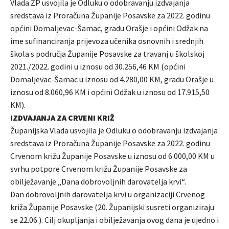
Vlada ŽP usvojila je Odluku o odobravanju izdvajanja
sredstava iz Proračuna Županije Posavske za 2022. godinu
općini Domaljevac-Šamac, gradu Orašje i općini Odžak na
ime sufinanciranja prijevoza učenika osnovnih i srednjih
škola s područja Županije Posavske za travanj u školskoj
2021./2022. godini u iznosu od 30.256,46 KM (općini
Domaljevac-Šamac u iznosu od 4.280,00 KM, gradu Orašje u
iznosu od 8.060,96 KM i općini Odžak u iznosu od 17.915,50
KM).
IZDVAJANJA ZA CRVENI KRIŽ
Županijska Vlada usvojila je Odluku o odobravanju izdvajanja
sredstava iz Proračuna Županije Posavske za 2022. godinu
Crvenom križu Županije Posavske u iznosu od 6.000,00 KM u
svrhu potpore Crvenom križu Županije Posavske za
obilježavanje „Dana dobrovoljnih darovatelja krvi“.
Dan dobrovoljnih darovatelja krvi u organizaciji Crvenog
križa Županije Posavske (20. Županijski susreti organiziraju
se 22.06.). Cilj okupljanja i obilježavanja ovog dana je ujedno i