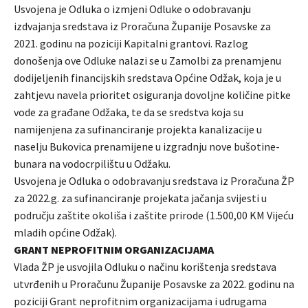
Usvojena je Odluka o izmjeni Odluke o odobravanju
izdvajanja sredstava iz Proračuna Županije Posavske za
2021. godinu na poziciji Kapitalni grantovi. Razlog
donošenja ove Odluke nalazi se u Zamolbi za prenamjenu
dodijeljenih financijskih sredstava Općine Odžak, koja je u
zahtjevu navela prioritet osiguranja dovoljne količine pitke
vode za građane Odžaka, te da se sredstva koja su
namijenjena za sufinanciranje projekta kanalizacije u
naselju Bukovica prenamijene u izgradnju nove bušotine-
bunara na vodocrpilištu u Odžaku.
Usvojena je Odluka o odobravanju sredstava iz Proračuna ŽP
za 2022.g. za sufinanciranje projekata jačanja svijesti u
području zaštite okoliša i zaštite prirode (1.500,00 KM Vijeću
mladih općine Odžak).
GRANT NEPROFITNIM ORGANIZACIJAMA
Vlada ŽP je usvojila Odluku o načinu korištenja sredstava
utvrđenih u Proračunu Županije Posavske za 2022. godinu na
poziciji Grant neprofitnim organizacijama i udrugama