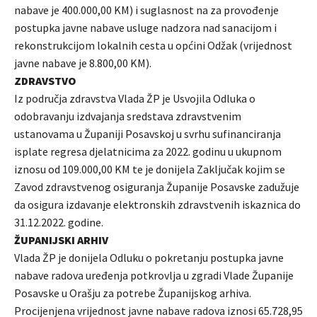
nabave je 400.000,00 KM) i suglasnost na za provođenje
postupka javne nabave usluge nadzora nad sanacijom i
rekonstrukcijom lokalnih cesta u općini Odžak (vrijednost
javne nabave je 8.800,00 KM).
ZDRAVSTVO
Iz područja zdravstva Vlada ŽP je Usvojila Odluka o
odobravanju izdvajanja sredstava zdravstvenim
ustanovama u Županiji Posavskoj u svrhu sufinanciranja
isplate regresa djelatnicima za 2022. godinu u ukupnom
iznosu od 109.000,00 KM te je donijela Zaključak kojim se
Zavod zdravstvenog osiguranja Županije Posavske zadužuje
da osigura izdavanje elektronskih zdravstvenih iskaznica do
31.12.2022. godine.
ŽUPANIJSKI ARHIV
Vlada ŽP je donijela Odluku o pokretanju postupka javne
nabave radova uređenja potkrovlja u zgradi Vlade Županije
Posavske u Orašju za potrebe Županijskog arhiva.
Procijenjena vrijednost javne nabave radova iznosi 65.728,95