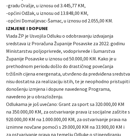
-gradu Orašje, u iznosu od 3.445,77 KM,
-općini Odžak, u iznosu od 13.848,00 KM,
-općini Domaljevac-Šamac, u iznosu od 2.055,00 KM.
IZMJENE I DOPUNE
Vlada ŽP je Usvojila Odluku o odobravanju izdvajanja
sredstava iz Proračuna Županije Posavske za 2022. godinu
Ministarstvu poljoprivrede, vodoprivrede i šumarstva
Županije Posavske u iznosu od 50.000,00 KM. Kako je u
prethodnom periodu došlo do drastičnog povećanja
tržišnih cijena energenata, utvrđeno da predviđena sredstva
nisu dostatna za realizaciju istih, te je neophodno pristupiti
donošenju izmjena i dopune navedenog Programa,
navedeno je u obrazloženju.
Odlukama je još uvećano: Grant za sport sa 320.000,00 KM
na 350.000,00 KM, za ostvarivanje prava iz socijalne zaštite s
920.000,00 KM na 1.000.000,00 KM, za ostvarivanje prava na
iznimne novčane pomoći s 29.000,00 KM na 33.900,00 KM i
za ostvarivanje prava na temelju Odluke o stipendiranju