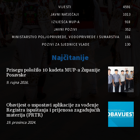
VIJESTI
4591
JAVNI NATJEČAJI
1013
IZVJEŠĆA MUP-A
918
JAVNI POZIVI
352
MINISTARSTVO POLJOPRIVREDE, VODOPRIVREDE I ŠUMARSTVA
161
POZIVI ZA SJEDNICE VLADE
130
Najčitanije
Prisegu položilo 10 kadeta MUP-a Županije
Posavske
9. rujna 2016.
Obavijest o uspostavi aplikacije za vođenje
Registra ispuštanja i prijenosa zagađujućih
materija (PRTR)
19. prosinca 2024.