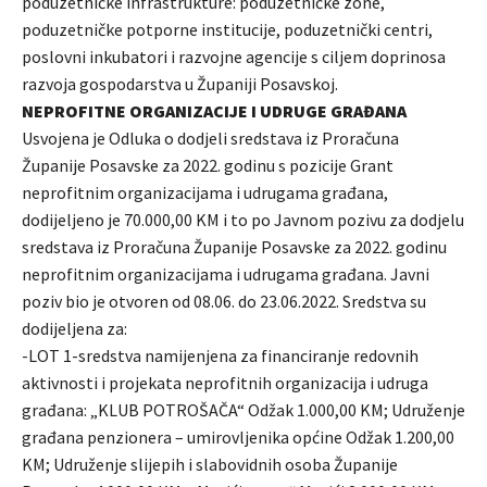
poduzetničke infrastrukture: poduzetničke zone,
poduzetničke potporne institucije, poduzetnički centri,
poslovni inkubatori i razvojne agencije s ciljem doprinosa
razvoja gospodarstva u Županiji Posavskoj.
NEPROFITNE ORGANIZACIJE I UDRUGE GRAĐANA
Usvojena je Odluka o dodjeli sredstava iz Proračuna
Županije Posavske za 2022. godinu s pozicije Grant
neprofitnim organizacijama i udrugama građana,
dodijeljeno je 70.000,00 KM i to po Javnom pozivu za dodjelu
sredstava iz Proračuna Županije Posavske za 2022. godinu
neprofitnim organizacijama i udrugama građana. Javni
poziv bio je otvoren od 08.06. do 23.06.2022. Sredstva su
dodijeljena za:
-LOT 1-sredstva namijenjena za financiranje redovnih
aktivnosti i projekata neprofitnih organizacija i udruga
građana: „KLUB POTROŠAČA“ Odžak 1.000,00 KM; Udruženje
građana penzionera – umirovljenika općine Odžak 1.200,00
KM; Udruženje slijepih i slabovidnih osoba Županije