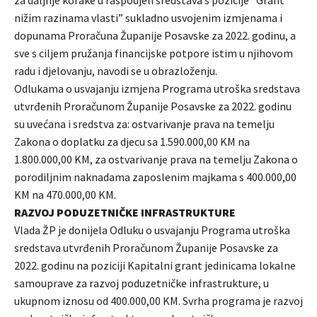
za daljnje korake u raspodjeli sredstava s pozicije “Grant
nižim razinama vlasti” sukladno usvojenim izmjenama i
dopunama Proračuna Županije Posavske za 2022. godinu, a
sve s ciljem pružanja financijske potpore istim u njihovom
radu i djelovanju, navodi se u obrazloženju.
Odlukama o usvajanju izmjena Programa utroška sredstava
utvrđenih Proračunom Županije Posavske za 2022. godinu
su uvećana i sredstva za: ostvarivanje prava na temelju
Zakona o doplatku za djecu sa 1.590.000,00 KM na
1.800.000,00 KM, za ostvarivanje prava na temelju Zakona o
porodiljnim naknadama zaposlenim majkama s 400.000,00
KM na 470.000,00 KM.
RAZVOJ PODUZETNIČKE INFRASTRUKTURE
Vlada ŽP je donijela Odluku o usvajanju Programa utroška
sredstava utvrđenih Proračunom Županije Posavske za
2022. godinu na poziciji Kapitalni grant jedinicama lokalne
samouprave za razvoj poduzetničke infrastrukture, u
ukupnom iznosu od 400.000,00 KM. Svrha programa je razvoj