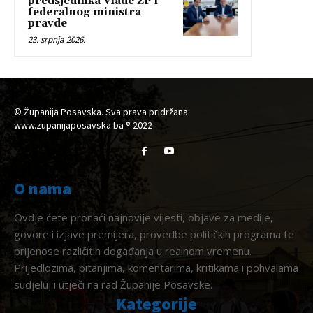
predsjednika Vlade ŽP i
federalnog ministra
pravde
23. srpnja 2026.
© Županija Posavska. Sva prava pridržana.
www.zupanijaposavska.ba ® 2022
O nama
Ovdje ćete pronaći najnovije vijesti, objave za medije,
govore i izjave premijera, provedbe političkih programa te
prijenose različitih događanja u realnom vremenu.
Prijedlozima, pitanjima, komentarima, kritikama i pohvalama
sudjeluj i utječi na rad Županije Posavske.
Kategorije