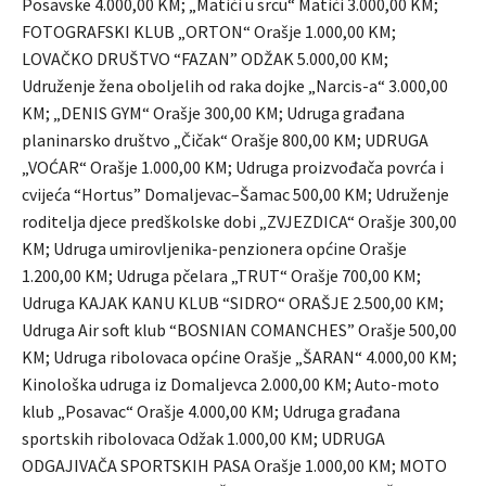
Posavske 4.000,00 KM; „Matići u srcu“ Matići 3.000,00 KM;
FOTOGRAFSKI KLUB „ORTON“ Orašje 1.000,00 KM;
LOVAČKO DRUŠTVO “FAZAN” ODŽAK 5.000,00 KM;
Udruženje žena oboljelih od raka dojke „Narcis-a“ 3.000,00
KM; „DENIS GYM“ Orašje 300,00 KM; Udruga građana
planinarsko društvo „Čičak“ Orašje 800,00 KM; UDRUGA
„VOĆAR“ Orašje 1.000,00 KM; Udruga proizvođača povrća i
cvijeća “Hortus” Domaljevac–Šamac 500,00 KM; Udruženje
roditelja djece predškolske dobi „ZVJEZDICA“ Orašje 300,00
KM; Udruga umirovljenika-penzionera općine Orašje
1.200,00 KM; Udruga pčelara „TRUT“ Orašje 700,00 KM;
Udruga KAJAK KANU KLUB “SIDRO“ ORAŠJE 2.500,00 KM;
Udruga Air soft klub “BOSNIAN COMANCHES” Orašje 500,00
KM; Udruga ribolovaca općine Orašje „ŠARAN“ 4.000,00 KM;
Kinološka udruga iz Domaljevca 2.000,00 KM; Auto-moto
klub „Posavac“ Orašje 4.000,00 KM; Udruga građana
sportskih ribolovaca Odžak 1.000,00 KM; UDRUGA
ODGAJIVAČA SPORTSKIH PASA Orašje 1.000,00 KM; MOTO