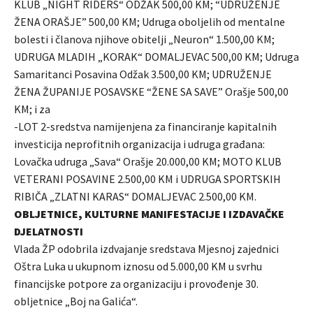
KLUB „NIGHT RIDERS“ ODŽAK 500,00 KM; “UDRUŽENJE
ŽENA ORAŠJE” 500,00 KM; Udruga oboljelih od mentalne
bolesti i članova njihove obitelji „Neuron“ 1.500,00 KM;
UDRUGA MLADIH „KORAK“ DOMALJEVAC 500,00 KM; Udruga
Samaritanci Posavina Odžak 3.500,00 KM; UDRUŽENJE
ŽENA ŽUPANIJE POSAVSKE “ŽENE SA SAVE” Orašje 500,00
KM; i za
-LOT 2-sredstva namijenjena za financiranje kapitalnih
investicija neprofitnih organizacija i udruga građana:
Lovačka udruga „Sava“ Orašje 20.000,00 KM; MOTO KLUB
VETERANI POSAVINE 2.500,00 KM i UDRUGA SPORTSKIH
RIBIČA „ZLATNI KARAS“ DOMALJEVAC 2.500,00 KM.
OBLJETNICE, KULTURNE MANIFESTACIJE I IZDAVAČKE
DJELATNOSTI
Vlada ŽP odobrila izdvajanje sredstava Mjesnoj zajednici
Oštra Luka u ukupnom iznosu od 5.000,00 KM u svrhu
financijske potpore za organizaciju i provođenje 30.
obljetnice „Boj na Galića“.