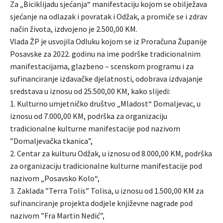
Za „Biciklijadu sjećanja“ manifestaciju kojom se obilježava
sjećanje na odlazak i povratak i Odžak, a promiče se i zdrav
način života, izdvojeno je 2.500,00 KM.
Vlada ŽP je usvojila Odluku kojom se iz Proračuna Županije
Posavske za 2022. godinu na ime podrške tradicionalnim
manifestacijama, glazbeno – scenskom programu i za
sufinanciranje izdavačke djelatnosti, odobrava izdvajanje
sredstava u iznosu od 25.500,00 KM, kako slijedi:
1. Kulturno umjetničko društvo „Mladost“ Domaljevac, u
iznosu od 7.000,00 KM, podrška za organizaciju
tradicionalne kulturne manifestacije pod nazivom
”Domaljevačka tkanica”,
2. Centar za kulturu Odžak, u iznosu od 8.000,00 KM, podrška
za organizaciju tradicionalne kulturne manifestacije pod
nazivom „Posavsko Kolo“,
3. Zaklada ”Terra Tolis” Tolisa, u iznosu od 1.500,00 KM za
sufinanciranje projekta dodjele književne nagrade pod
nazivom ”Fra Martin Nedić”,