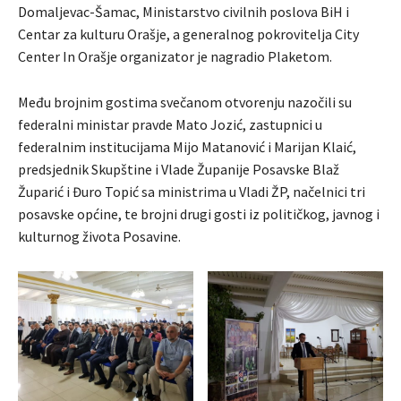
Domaljevac-Šamac, Ministarstvo civilnih poslova BiH i
Centar za kulturu Orašje, a generalnog pokrovitelja City
Center In Orašje organizator je nagradio Plaketom.
Među brojnim gostima svečanom otvorenju nazočili su
federalni ministar pravde Mato Jozić, zastupnici u
federalnim institucijama Mijo Matanović i Marijan Klaić,
predsjednik Skupštine i Vlade Županije Posavske Blaž
Župarić i Đuro Topić sa ministrima u Vladi ŽP, načelnici tri
posavske općine, te brojni drugi gosti iz političkog, javnog i
kulturnog života Posavine.