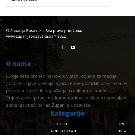
© Županija Posavska. Sva prava pridržana.
www.zupanijaposavska.ba ® 2022
O nama
Ovdje ćete pronaći najnovije vijesti, objave za medije,
govore i izjave premijera, provedbe političkih programa te
prijenose različitih događanja u realnom vremenu.
Prijedlozima, pitanjima, komentarima, kritikama i pohvalama
sudjeluj i utječi na rad Županije Posavske.
Kategorije
VIJESTI
4591
JAVNI NATJEČAJI
1014