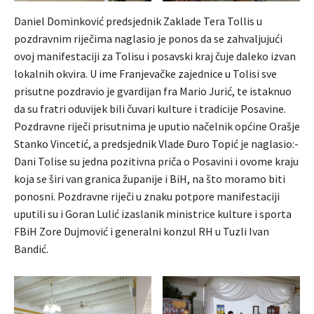
Daniel Dominković predsjednik Zaklade Tera Tollis u
pozdravnim riječima naglasio je ponos da se zahvaljujući
ovoj manifestaciji za Tolisu i posavski kraj čuje daleko izvan
lokalnih okvira. U ime Franjevačke zajednice u Tolisi sve
prisutne pozdravio je gvardijan fra Mario Jurić, te istaknuo
da su fratri oduvijek bili čuvari kulture i tradicije Posavine.
Pozdravne riječi prisutnima je uputio načelnik općine Orašje
Stanko Vincetić, a predsjednik Vlade Đuro Topić je naglasio:-
Dani Tolise su jedna pozitivna priča o Posavini i ovome kraju
koja se širi van granica županije i BiH, na što moramo biti
ponosni. Pozdravne riječi u znaku potpore manifestaciji
uputili su i Goran Lulić izaslanik ministrice kulture i sporta
FBiH Zore Dujmović i generalni konzul RH u Tuzli Ivan
Bandić.