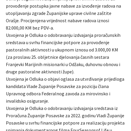
provođenje postupka javne nabave za izvođenje radova na
utopljavanju zgrade Županijske uprave civilne zaštite
Orašje. Procijenjena vrijednost nabave radova iznosi
82.000,00 KM bez PDV-a.
Usvojena je Odluka o odobravanju izdvajanja proračunskih
sredstava u svrhu financijske potpore za provođenje
pastoralnih aktivnosti u ukupnom iznosu od 3.000,00 KM
(za proslavu 25. obljetnice djelovanja časnih sestara
Franjevki Marijinih misionarki u Odžaku, duhovnu obnovu i
druge pastoralne aktivnosti župe).
Usvojena je Odluka o objavi oglasa za utvrđivanje prijedloga
kandidata Vlade Županije Posavske za poziciju člana
Upravnog odbora Federalnog zavoda za mirovinsko i
invalidsko osiguranje.
Usvojena je Odluka o odobravanju izdvajanja sredstava iz
Proračuna Županije Posavske za 2022. godinu Vladi Županije
Posavske u svrhu financijske potpore za realizaciju projekta
snimanja dokumentarnog filma FourSeasonsof Life u