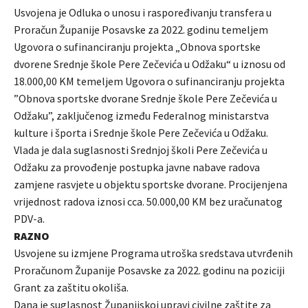
Usvojena je Odluka o unosu i raspoređivanju transfera u
Proračun Županije Posavske za 2022. godinu temeljem
Ugovora o sufinanciranju projekta „Obnova sportske
dvorene Srednje škole Pere Zečevića u Odžaku“ u iznosu od
18.000,00 KM temeljem Ugovora o sufinanciranju projekta
”Obnova sportske dvorane Srednje škole Pere Zečevića u
Odžaku”, zaključenog između Federalnog ministarstva
kulture i športa i Srednje škole Pere Zečevića u Odžaku.
Vlada je dala suglasnosti Srednjoj školi Pere Zečevića u
Odžaku za provođenje postupka javne nabave radova
zamjene rasvjete u objektu sportske dvorane. Procijenjena
vrijednost radova iznosi cca. 50.000,00 KM bez uračunatog
PDV-a.
RAZNO
Usvojene su izmjene Programa utroška sredstava utvrđenih
Proračunom Županije Posavske za 2022. godinu na poziciji
Grant za zaštitu okoliša.
Dana je suglasnost Županijskoj upravi civilne zaštite za