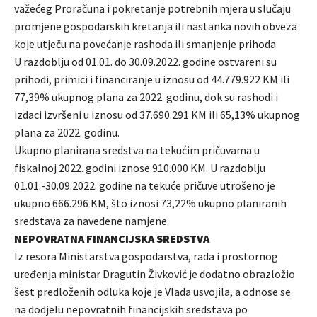
važećeg Proračuna i pokretanje potrebnih mjera u slučaju
promjene gospodarskih kretanja ili nastanka novih obveza
koje utječu na povećanje rashoda ili smanjenje prihoda.
U razdoblju od 01.01. do 30.09.2022. godine ostvareni su
prihodi, primici i financiranje u iznosu od 44.779.922 KM ili
77,39% ukupnog plana za 2022. godinu, dok su rashodi i
izdaci izvršeni u iznosu od 37.690.291 KM ili 65,13% ukupnog
plana za 2022. godinu.
Ukupno planirana sredstva na tekućim pričuvama u
fiskalnoj 2022. godini iznose 910.000 KM. U razdoblju
01.01.-30.09.2022. godine na tekuće pričuve utrošeno je
ukupno 666.296 KM, što iznosi 73,22% ukupno planiranih
sredstava za navedene namjene.
NEPOVRATNA FINANCIJSKA SREDSTVA
Iz resora Ministarstva gospodarstva, rada i prostornog
uređenja ministar Dragutin Živković je dodatno obrazložio
šest predloženih odluka koje je Vlada usvojila, a odnose se
na dodjelu nepovratnih financijskih sredstava po