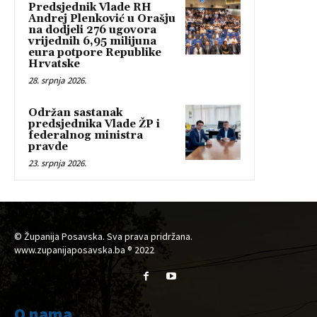
Predsjednik Vlade RH
Andrej Plenković u Orašju
na dodjeli 276 ugovora
vrijednih 6,95 milijuna
eura potpore Republike
Hrvatske
28. srpnja 2026.
Održan sastanak
predsjednika Vlade ŽP i
federalnog ministra
pravde
23. srpnja 2026.
© Županija Posavska. Sva prava pridržana.
www.zupanijaposavska.ba ® 2022
O nama