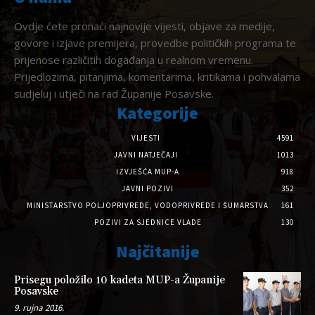
Ovdje ćete pronaći najnovije vijesti, objave za medije,
govore i izjave premijera, provedbe političkih programa te
prijenose različitih događanja u realnom vremenu.
Prijedlozima, pitanjima, komentarima, kritikama i pohvalama
sudjeluj i utječi na rad Županije Posavske.
Kategorije
VIJESTI
4591
JAVNI NATJEČAJI
1013
IZVJEŠĆA MUP-A
918
JAVNI POZIVI
352
MINISTARSTVO POLJOPRIVREDE, VODOPRIVREDE I ŠUMARSTVA
161
POZIVI ZA SJEDNICE VLADE
130
Najčitanije
Prisegu položilo 10 kadeta MUP-a Županije
Posavske
9. rujna 2016.