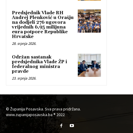
Predsjednik Vlade RH
Andrej Plenković u Orašju
na dodjeli 276 ugovora
vrijednih 6,95 milijuna
eura potpore Republike
Hrvatske
28. srpnja 2026.
Održan sastanak
predsjednika Vlade ŽP i
federalnog ministra
pravde
23. srpnja 2026.
© Županija Posavska. Sva prava pridržana.
www.zupanijaposavska.ba ® 2022