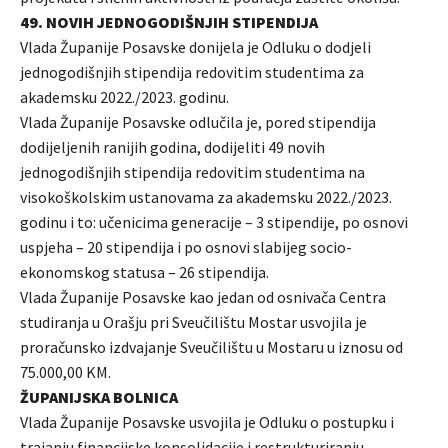
49. NOVIH JEDNOGODIŠNJIH STIPENDIJA
Vlada Županije Posavske donijela je Odluku o dodjeli
jednogodišnjih stipendija redovitim studentima za
akademsku 2022./2023. godinu.
Vlada Županije Posavske odlučila je, pored stipendija
dodijeljenih ranijih godina, dodijeliti 49 novih
jednogodišnjih stipendija redovitim studentima na
visokoškolskim ustanovama za akademsku 2022./2023.
godinu i to: učenicima generacije – 3 stipendije, po osnovi
uspjeha – 20 stipendija i po osnovi slabijeg socio-
ekonomskog statusa – 26 stipendija.
Vlada Županije Posavske kao jedan od osnivača Centra
studiranja u Orašju pri Sveučilištu Mostar usvojila je
proračunsko izdvajanje Sveučilištu u Mostaru u iznosu od
75.000,00 KM.
ŽUPANIJSKA BOLNICA
Vlada Županije Posavske usvojila je Odluku o postupku i
trajanju financijske konsolidacije i restrukturiranju