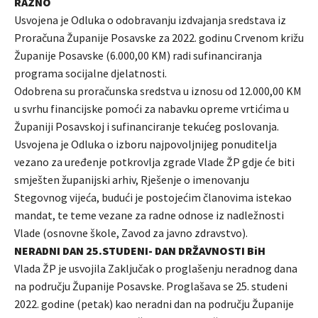
RAZNO
Usvojena je Odluka o odobravanju izdvajanja sredstava iz
Proračuna Županije Posavske za 2022. godinu Crvenom križu
Županije Posavske (6.000,00 KM) radi sufinanciranja
programa socijalne djelatnosti.
Odobrena su proračunska sredstva u iznosu od 12.000,00 KM
u svrhu financijske pomoći za nabavku opreme vrtićima u
Županiji Posavskoj i sufinanciranje tekućeg poslovanja.
Usvojena je Odluka o izboru najpovoljnijeg ponuditelja
vezano za uređenje potkrovlja zgrade Vlade ŽP gdje će biti
smješten županijski arhiv, Rješenje o imenovanju
Stegovnog vijeća, budući je postojećim članovima istekao
mandat, te teme vezane za radne odnose iz nadležnosti
Vlade (osnovne škole, Zavod za javno zdravstvo).
NERADNI DAN 25.STUDENI- DAN DRŽAVNOSTI BiH
Vlada ŽP je usvojila Zaključak o proglašenju neradnog dana
na području Županije Posavske. Proglašava se 25. studeni
2022. godine (petak) kao neradni dan na području Županije