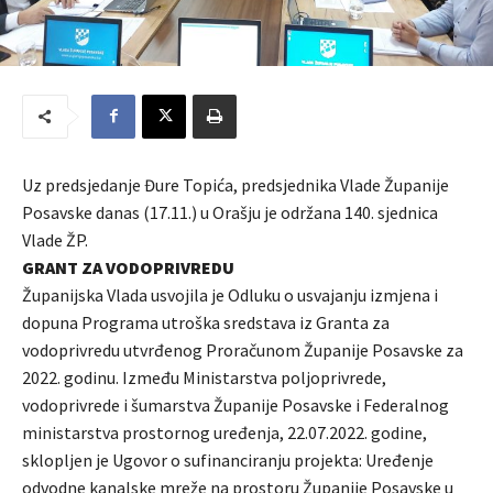
Uz predsjedanje Đure Topića, predsjednika Vlade Županije
Posavske danas (17.11.) u Orašju je održana 140. sjednica
Vlade ŽP.
GRANT ZA VODOPRIVREDU
Županijska Vlada usvojila je Odluku o usvajanju izmjena i
dopuna Programa utroška sredstava iz Granta za
vodoprivredu utvrđenog Proračunom Županije Posavske za
2022. godinu. Između Ministarstva poljoprivrede,
vodoprivrede i šumarstva Županije Posavske i Federalnog
ministarstva prostornog uređenja, 22.07.2022. godine,
sklopljen je Ugovor o sufinanciranju projekta: Uređenje
odvodne kanalske mreže na prostoru Županije Posavske u