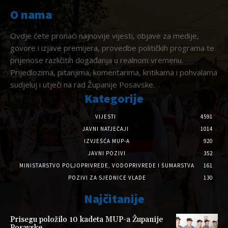
O nama
Ovdje ćete pronaći najnovije vijesti, objave za medije,
govore i izjave premijera, provedbe političkih programa te
prijenose različitih događanja u realnom vremenu.
Prijedlozima, pitanjima, komentarima, kritikama i pohvalama
sudjeluj i utječi na rad Županije Posavske.
Kategorije
VIJESTI
4591
JAVNI NATJEČAJI
1014
IZVJEŠĆA MUP-A
920
JAVNI POZIVI
352
MINISTARSTVO POLJOPRIVREDE, VODOPRIVREDE I ŠUMARSTVA
161
POZIVI ZA SJEDNICE VLADE
130
Najčitanije
Prisegu položilo 10 kadeta MUP-a Županije
Posavske