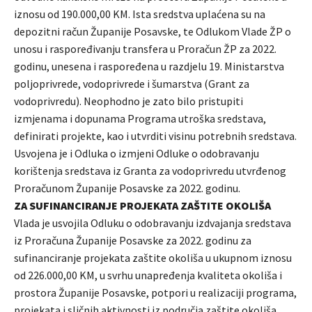
iznosu od 190.000,00 KM. Ista sredstva uplaćena su na
depozitni račun Županije Posavske, te Odlukom Vlade ŽP o
unosu i raspoređivanju transfera u Proračun ŽP za 2022.
godinu, unesena i raspoređena u razdjelu 19. Ministarstva
poljoprivrede, vodoprivrede i šumarstva (Grant za
vodoprivredu). Neophodno je zato bilo pristupiti
izmjenama i dopunama Programa utroška sredstava,
definirati projekte, kao i utvrditi visinu potrebnih sredstava.
Usvojena je i Odluka o izmjeni Odluke o odobravanju
korištenja sredstava iz Granta za vodoprivredu utvrđenog
Proračunom Županije Posavske za 2022. godinu.
ZA SUFINANCIRANJE PROJEKATA ZAŠTITE OKOLIŠA
Vlada je usvojila Odluku o odobravanju izdvajanja sredstava
iz Proračuna Županije Posavske za 2022. godinu za
sufinanciranje projekata zaštite okoliša u ukupnom iznosu
od 226.000,00 KM, u svrhu unapređenja kvaliteta okoliša i
prostora Županije Posavske, potpori u realizaciji programa,
projekata i sličnih aktivnosti iz područja zaštite okoliša.