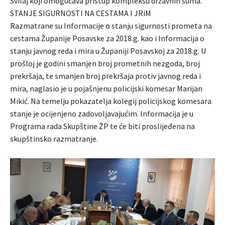
Svilaj koji omogućava pristup kompleksu državnih šuma.
STANJE SIGURNOSTI NA CESTAMA I JRiM
Razmatrane su Informacije o stanju sigurnosti prometa na
cestama Županije Posavske za 2018.g. kao i Informacija o
stanju javnog reda i mira u Županiji Posavskoj za 2018.g. U
prošloj je godini smanjen broj prometnih nezgoda, broj
prekršaja, te smanjen broj prekršaja protiv javnog reda i
mira, naglasio je u pojašnjenu policijski komesar Marijan
Mikić. Na temelju pokazatelja kolegij policijskog komesara
stanje je ocijenjeno zadovoljavajućim. Informacija je u
Programa rada Skupštine ŽP te će biti proslijeđena na
skupštinsko razmatranje.