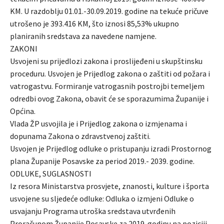
KM. U razdoblju 01.01.-30.09.2019. godine na tekuće pričuve
utrošeno je 393.416 KM, što iznosi 85,53% ukupno
planiranih sredstava za navedene namjene.
ZAKONI
Usvojeni su prijedlozi zakona i proslijeđeni u skupštinsku
proceduru. Usvojen je Prijedlog zakona o zaštiti od požara i
vatrogastvu. Formiranje vatrogasnih postrojbi temeljem
odredbi ovog Zakona, obavit će se sporazumima Županije i
Općina.
Vlada ŽP usvojila je i Prijedlog zakona o izmjenama i
dopunama Zakona o zdravstvenoj zaštiti.
Usvojen je Prijedlog odluke o pristupanju izradi Prostornog
plana Županije Posavske za period 2019.- 2039. godine.
ODLUKE, SUGLASNOSTI
Iz resora Ministarstva prosvjete, znanosti, kulture i športa
usvojene su sljedeće odluke: Odluka o izmjeni Odluke o
usvajanju Programa utroška sredstava utvrđenih
Proračunom Županije Posavske za 2019. godinu na poziciji