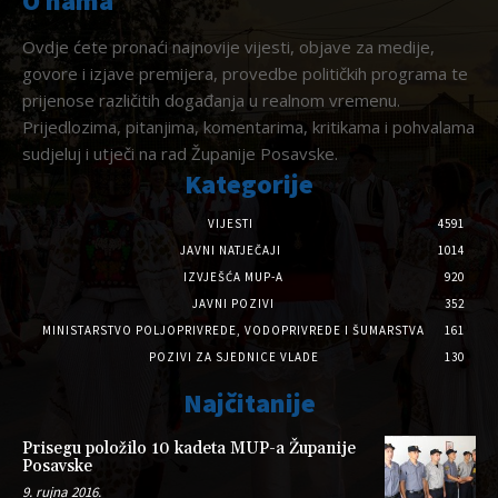
O nama
Ovdje ćete pronaći najnovije vijesti, objave za medije,
govore i izjave premijera, provedbe političkih programa te
prijenose različitih događanja u realnom vremenu.
Prijedlozima, pitanjima, komentarima, kritikama i pohvalama
sudjeluj i utječi na rad Županije Posavske.
Kategorije
VIJESTI
4591
JAVNI NATJEČAJI
1014
IZVJEŠĆA MUP-A
920
JAVNI POZIVI
352
MINISTARSTVO POLJOPRIVREDE, VODOPRIVREDE I ŠUMARSTVA
161
POZIVI ZA SJEDNICE VLADE
130
Najčitanije
Prisegu položilo 10 kadeta MUP-a Županije
Posavske
9. rujna 2016.