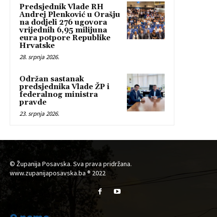
Predsjednik Vlade RH
Andrej Plenković u Orašju
na dodjeli 276 ugovora
vrijednih 6,95 milijuna
eura potpore Republike
Hrvatske
28. srpnja 2026.
Održan sastanak
predsjednika Vlade ŽP i
federalnog ministra
pravde
23. srpnja 2026.
© Županija Posavska. Sva prava pridržana.
www.zupanijaposavska.ba ® 2022