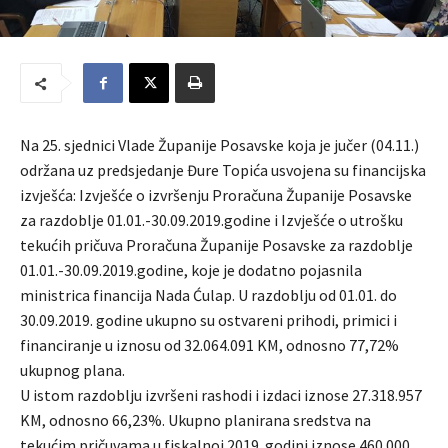
Na 25. sjednici Vlade Županije Posavske koja je jučer (04.11.)
održana uz predsjedanje Đure Topića usvojena su financijska
izvješća: Izvješće o izvršenju Proračuna Županije Posavske
za razdoblje 01.01.-30.09.2019.godine i Izvješće o utrošku
tekućih pričuva Proračuna Županije Posavske za razdoblje
01.01.-30.09.2019.godine, koje je dodatno pojasnila
ministrica financija Nada Ćulap. U razdoblju od 01.01. do
30.09.2019. godine ukupno su ostvareni prihodi, primici i
financiranje u iznosu od 32.064.091 KM, odnosno 77,72%
ukupnog plana.
U istom razdoblju izvršeni rashodi i izdaci iznose 27.318.957
KM, odnosno 66,23%. Ukupno planirana sredstva na
tekućim pričuvama u fiskalnoj 2019. godini iznose 460.000