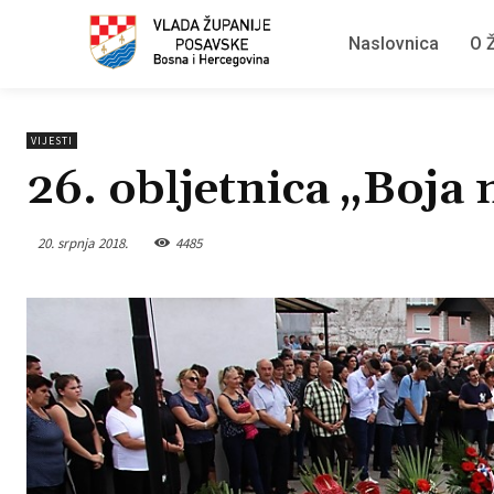
Naslovnica
O Ž
VIJESTI
26. obljetnica „Boja
20. srpnja 2018.
4485