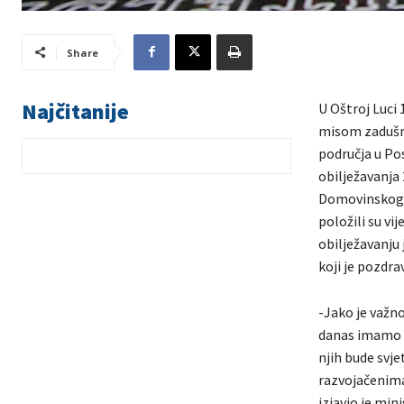
Share
Najčitanije
U Oštroj Luci 
misom zadušni
područja u Pos
obilježavanja 
Domovinskoga 
položili su vi
obilježavanju 
koji je pozdra
-Jako je važn
danas imamo t
njih bude svje
razvojačenima
izjavio je min