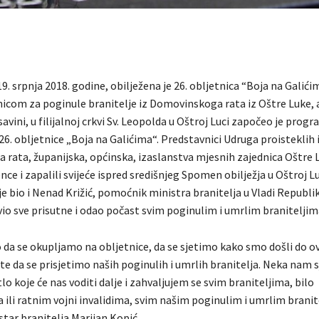
19. srpnja 2018. godine, obilježena je 26. obljetnica “Boja na Galić
com za poginule branitelje iz Domovinskoga rata iz Oštre Luke, al
avini, u filijalnoj crkvi Sv. Leopolda u Oštroj Luci započeo je prog
26. obljetnice „Boja na Galićima“. Predstavnici Udruga proisteklih 
rata, županijska, općinska, izaslanstva mjesnih zajednica Oštre L
jence i zapalili svijeće ispred središnjeg Spomen obilježja u Oštroj Lu
je bio i Nenad Križić, pomoćnik ministra branitelja u Vladi Republ
vio sve prisutne i odao počast svim poginulim i umrlim braniteljim
o da se okupljamo na obljetnice, da se sjetimo kako smo došli do o
e da se prisjetimo naših poginulih i umrlih branitelja. Neka nam s
tlo koje će nas voditi dalje i zahvaljujem se svim braniteljima, bilo
 ili ratnim vojni invalidima, svim našim poginulim i umrlim branit
istar branitelja Marijan Kopić.