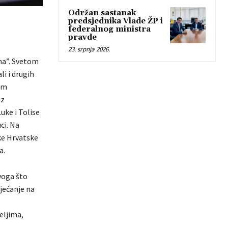
Održan sastanak
predsjednika Vlade ŽP i
federalnog ministra
pravde
23. srpnja 2026.
ima”. Svetom
i i drugih
ram
iz
uke i Tolise
ci. Na
ike Hrvatske
a.
voga što
jećanje na
eljima,