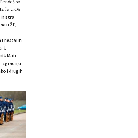
 Pendeš sa
stožera OS
inistra
ine u ŽP,
i nestalih,
. U
jnik Mate
e izgradnju
ko i drugih