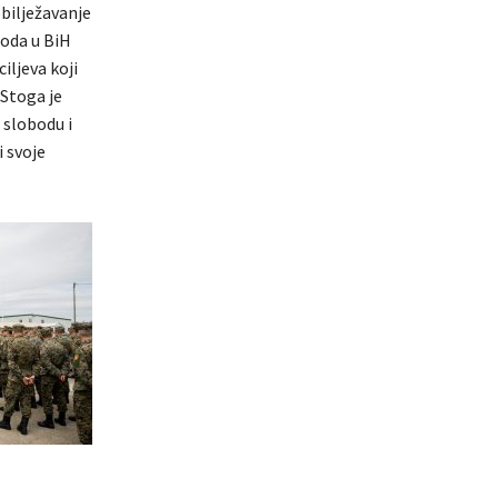
obilježavanje
roda u BiH
iljeva koji
 Stoga je
 slobodu i
 svoje