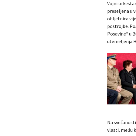
Vojni orkesta
preseljena u 
obljetnica vi
postrojbe. Po
Posavine“ u B
utemeljenja HV
Na svečanosti 
vlasti, među k