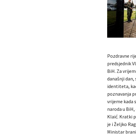
Pozdravne rije
predsjednik V
BiH. Za vrijem
današnji dan,
identiteta, ka
poznavanja pr
vrijeme kada 
naroda u BiH, 
Klaić. Kratki
je i Željko R
Ministar brani