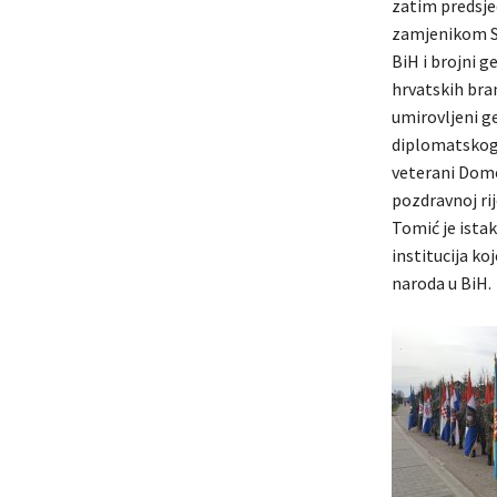
zatim predsje
zamjenikom Se
BiH i brojni g
hrvatskih bran
umirovljeni g
diplomatskog z
veterani Domo
pozdravnoj ri
Tomić je istak
institucija ko
naroda u BiH.