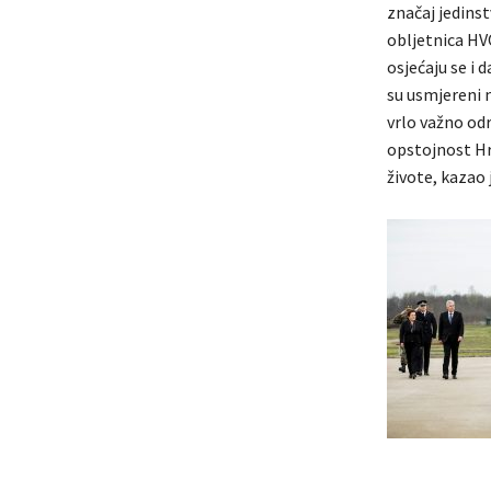
značaj jedinst
obljetnica HV
osjećaju se i 
su usmjereni n
vrlo važno odr
opstojnost Hr
živote, kazao 