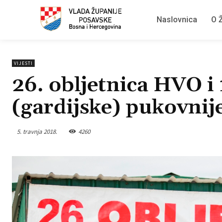
Naslovnica
O Ž
VIJESTI
26. obljetnica HVO i 
(gardijske) pukovnij
5. travnja 2018.
4260