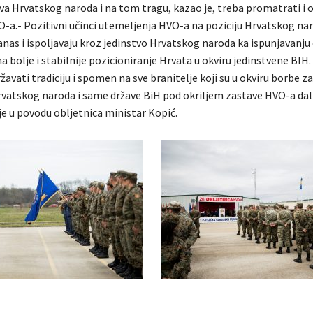
va Hrvatskog naroda i na tom tragu, kazao je, treba promatrati i 
O-a.- Pozitivni učinci utemeljenja HVO-a na poziciju Hrvatskog na
danas i ispoljavaju kroz jedinstvo Hrvatskog naroda ka ispunjavanju c
a bolje i stabilnije pozicioniranje Hrvata u okviru jedinstvene BIH.
žavati tradiciju i spomen na sve branitelje koji su u okviru borbe za
vatskog naroda i same države BiH pod okriljem zastave HVO-a dali
je u povodu obljetnica ministar Kopić.