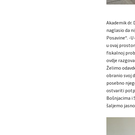
Akademik dr. D
naglasio da ni
Posavine“. -U
u ovaj prostor
fiskalnoj prob
ovdje razgova
Želimo odavde
obranio svoj d
posebno njegov
ostvariti pot
Bošnjacima i 
šaljemo jasno 