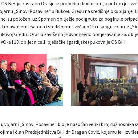
r OS BiH jutros rano Orašje je probudilo budnicom, a potom je sve
vojarnu „Sinovi Posavine“ u Bukovu Gredu na središnje okupljanje.
jenci su položeni uz Spomen obilježje podignuto za poginule pripa
strojavanjem ešalona i središnjom svečanošću u krugu vojarne „Si
ukovoj Gredi u Orašju završeno je dvodnevno obilježavanje 26. oblj
O-a i 13. obljetnice 1. pješačke (gardijske) pukovnije OS BiH.
u vojarni „Sinovi Posavine“ bio je nazočan veliki broj dužnosnika s
ojima i član Predsjedništva BiH dr. Dragan Čović, kojemu je i izvrše