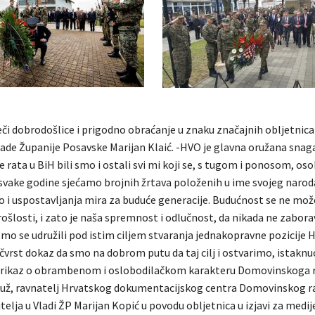
či dobrodošlice i prigodno obraćanje u znaku značajnih obljetnica
lade Županije Posavske Marijan Klaić. -HVO je glavna oružana snag
e rata u BiH bili smo i ostali svi mi koji se, s tugom i ponosom, os
 svake godine sjećamo brojnih žrtava položenih u ime svojeg naroda
o i uspostavljanja mira za buduće generacije. Budućnost se ne mož
ošlosti, i zato je naša spremnost i odlučnost, da nikada ne zabor
smo se udružili pod istim ciljem stvaranja jednakopravne pozicije 
čvrst dokaz da smo na dobrom putu da taj cilj i ostvarimo, istaknu
 prikaz o obrambenom i oslobodilačkom karakteru Domovinskoga 
aguž, ravnatelj Hrvatskog dokumentacijskog centra Domovinskog ra
telja u Vladi ŽP Marijan Kopić u povodu obljetnica u izjavi za medij