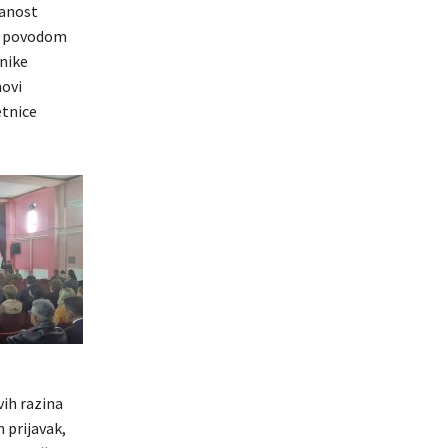
čanost
 U povodom
dnike
novi
etnice
vih razina
n prijavak,