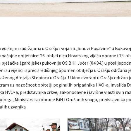
edišnjim sadržajima u Orašju i vojarni „Sinovi Posavine“ u Bukovoj
značajne obljetnice: 26. obljetnica Hrvatskog vijeća obrane i 13. ob
 pješačke (gardijske) pukovnije OS BiH. Jučer (04.04.) u poslijepo
i su vijenci ispred središnjeg Spomen obilježja u Orašju održana je
laženog Alojzija Stepinca u Orašju. U kino dvorani u Orašju održan
ram uz nazočnost obitelji poginulih pripadnika HVO-a, invalida
ka HVO-a, predstavnika crkve, zakonodavne i izvršne vlasti svih raz
udruga, Ministarstva obrane BiH i Oružanih snaga, predstavnika po
alih uzvanika.