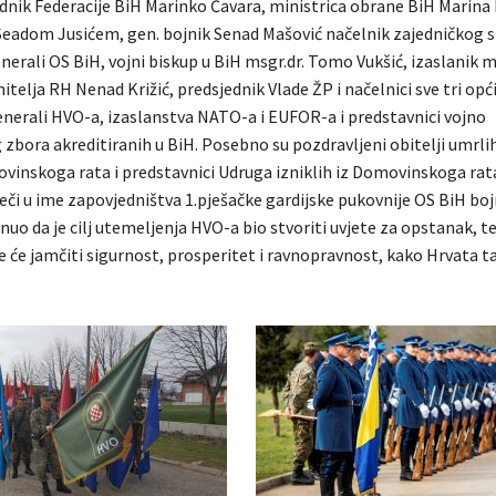
dnik Federacije BiH Marinko Čavara, ministrica obrane BiH Marina
adom Jusićem, gen. bojnik Senad Mašović načelnik zajedničkog 
enerali OS BiH, vojni biskup u BiH msgr.dr. Tomo Vukšić, izaslanik m
itelja RH Nenad Križić, predsjednik Vlade ŽP i načelnici sve tri opć
enerali HVO-a, izaslanstva NATO-a i EUFOR-a i predstavnici vojno
bora akreditiranih u BiH. Posebno su pozdravljeni obitelji umrlih 
vinskoga rata i predstavnici Udruga izniklih iz Domovinskoga rata
ječi u ime zapovjedništva 1.pješačke gardijske pukovnije OS BiH bo
nuo da je cilj utemeljenja HVO-a bio stvoriti uvjete za opstanak, t
je će jamčiti sigurnost, prosperitet i ravnopravnost, kako Hrvata ta