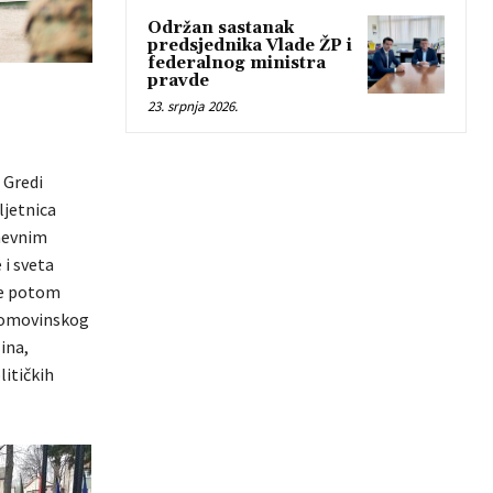
Održan sastanak
predsjednika Vlade ŽP i
federalnog ministra
pravde
23. srpnja 2026.
 Gredi
ljetnica
dnevnim
 i sveta
 je potom
 Domovinskog
ina,
litičkih