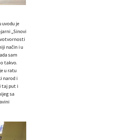
u uvodu je
jarni „Sinovi
avotvornosti
ji način i u
 kada sam
o takvo.
e u ratu
i narod i
taj put i
ijeg sa
avini