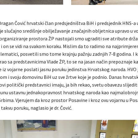
ragan Čović hrvatski član predsjedništva BiH i predsjednik HNS-a 
je slučajno središnje obilježavanje značajnih obljetnica upravo u vo
 organiziranje prostora ŽP nastojali smo ugraditi sve atribute drž
 i on se vidi na svakom koraku. Mislim da to radimo na najprimjereni
lematici, posvetili smo tome krajnju pažnju zadnjih 7-8 godina. I
rao sa predstavnicima Vlade ŽP, to se na jasan način prepoznaje ka
 iz vojarne poslati jasnu poruku jedinstva Hrvatskog naroda. HVO j
om i svoju domovinu BiH uz sve žrtve koje je podnio. Danas hrvatsk
i politički predstavnici imaju, ja bih rekao, svetu obavezu slijediti 
punu ustavnu jednakopravnost hrvatskog naroda kao najmalobrojn
Srbima. Vjerujem da kroz prostor Posavine i kroz ovu vojarnu u Pos
takvu poruku, naglasio je dr. Čović.