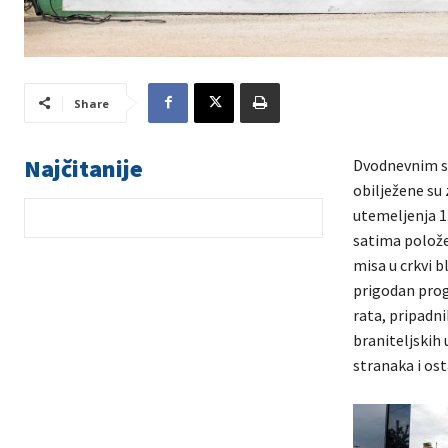
Share
Najčitanije
Dvodnevnim sr
obilježene su 
utemeljenja 1.
satima položen
misa u crkvi b
prigodan prog
rata, pripadni
braniteljskih 
stranaka i ost