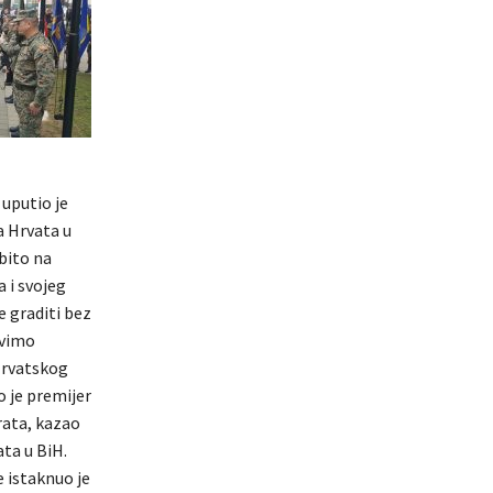
 uputio je
a Hrvata u
obito na
 i svojeg
e graditi bez
avimo
Hrvatskog
o je premijer
rata, kazao
ta u BiH.
e istaknuo je