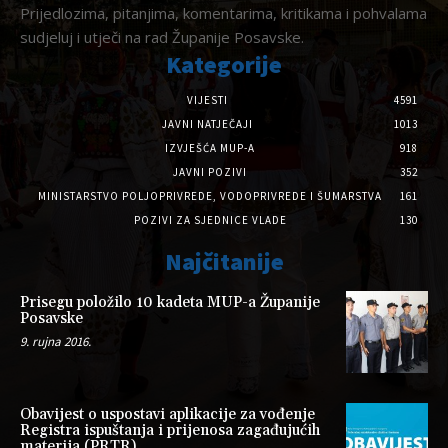
Prijedlozima, pitanjima, komentarima, kritikama i pohvalama
sudjeluj i utječi na rad Županije Posavske.
Kategorije
VIJESTI
4591
JAVNI NATJEČAJI
1013
IZVJEŠĆA MUP-A
918
JAVNI POZIVI
352
MINISTARSTVO POLJOPRIVREDE, VODOPRIVREDE I ŠUMARSTVA
161
POZIVI ZA SJEDNICE VLADE
130
Najčitanije
Prisegu položilo 10 kadeta MUP-a Županije
Posavske
9. rujna 2016.
Obavijest o uspostavi aplikacije za vođenje
Registra ispuštanja i prijenosa zagađujućih
materija (PRTR)