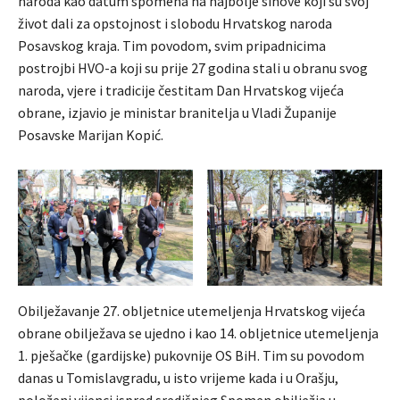
naroda kao datum spomena na najbolje sinove koji su svoj
život dali za opstojnost i slobodu Hrvatskog naroda
Posavskog kraja. Tim povodom, svim pripadnicima
postrojbi HVO-a koji su prije 27 godina stali u obranu svog
naroda, vjere i tradicije čestitam Dan Hrvatskog vijeća
obrane, izjavio je ministar branitelja u Vladi Županije
Posavske Marijan Kopić.
Obilježavanje 27. obljetnice utemeljenja Hrvatskog vijeća
obrane obilježava se ujedno i kao 14. obljetnice utemeljenja
1. pješačke (gardijske) pukovnije OS BiH. Tim su povodom
danas u Tomislavgradu, u isto vrijeme kada i u Orašju,