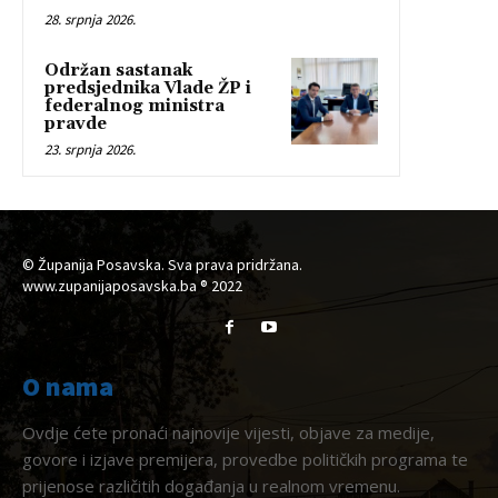
28. srpnja 2026.
Održan sastanak
predsjednika Vlade ŽP i
federalnog ministra
pravde
23. srpnja 2026.
© Županija Posavska. Sva prava pridržana.
www.zupanijaposavska.ba ® 2022
O nama
Ovdje ćete pronaći najnovije vijesti, objave za medije,
govore i izjave premijera, provedbe političkih programa te
prijenose različitih događanja u realnom vremenu.