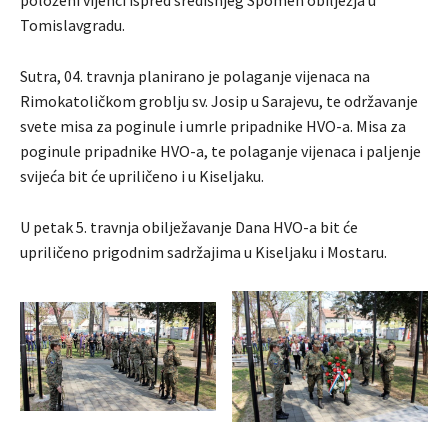
položeni vijenci ispred središnjeg Spomen obilježja u
Tomislavgradu.
Sutra, 04. travnja planirano je polaganje vijenaca na
Rimokatoličkom groblju sv. Josip u Sarajevu, te održavanje
svete misa za poginule i umrle pripadnike HVO-a. Misa za
poginule pripadnike HVO-a, te polaganje vijenaca i paljenje
svijeća bit će upriličeno i u Kiseljaku.
U petak 5. travnja obilježavanje Dana HVO-a bit će
upriličeno prigodnim sadržajima u Kiseljaku i Mostaru.